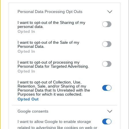
ogni ragionevole sforzo”. In pratica, blindati in
casa, con le nostre vite strette in spazi mentali e
Personal Data Processing Opt Outs
fisici, molte donne hanno scoperto di non avere
I want to opt-out of the Sharing of my
mariti/compagni ma padroni.
personal data.
Opted In
Parole forti a cui l’ennesimo
femminicidio
, finora
I want to opt-out of the Sale of my
Personal Data.
il 93esimo di quest’anno sciagurato, fanno eco
Opted In
nella giornata del 25 novembre contro la violenza
I want to opt-out of processing my
sulle donne ricordata anche dal Presidente
Personal Data for Targeted Advertising.
Opted In
Mattarella
con un accorato richiamo: “È
Emergenza pubblica, molto resta da fare. La parità
I want to opt-out of Collection, Use,
Retention, Sale, and/or Sharing of my
non è ancora pienamente conseguita”. Ed è
Personal Data that Is Unrelated with the
Purposes for which it was collected.
questo che l’autrice ribatte in questa sorta di
Opted Out
diario di bordo con testimonianze e dati reali che
Google consents
descrivono donne generose e forti alle prese con
esigenze e problemi del tutto nuovi, come la Dad
I want to allow Google to enable storage
related to advertising like cookies on web or
dei figli, le famigerate lezioni scolastiche da