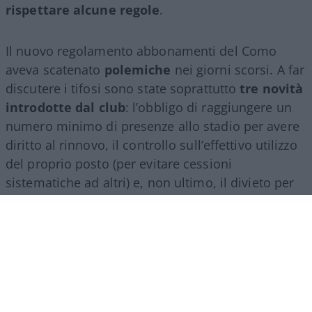
rispettare alcune regole
.
Il nuovo regolamento abbonamenti del Como
aveva scatenato
polemiche
nei giorni scorsi. A far
discutere i tifosi sono state soprattutto
tre novità
introdotte dal club
: l’obbligo di raggiungere un
numero minimo di presenze allo stadio per avere
diritto al rinnovo, il controllo sull’effettivo utilizzo
del proprio posto (per evitare cessioni
sistematiche ad altri) e, non ultimo, il divieto per
gli abbonati di indossare i colori della squadra
avversaria. Regole percepite da molti come troppo
invasive nei confronti di chi un titolo d’accesso lo
ha comunque pagato di tasca propria e che hanno
alimentato il sospetto (poi rivelatosi in parte
infondato) che il club potesse arrivare a ritirare