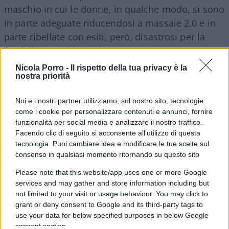
maschio in cui le donne, in qualche modo, si sono
in parte adeguate riducendosi a massaie 2.0 e in
parte ribellate con esiti, però, disastrosi per la
famiglia e per loro stesse.
Nicola Porro -
Il rispetto della tua privacy è la
nostra priorità
“Durante il
lockdown
si sono moltiplicati i casi di
Noi e i nostri partner utilizziamo, sul nostro sito, tecnologie
violenza; le chiamate ai centralini d’emergenza
come i cookie per personalizzare contenuti e annunci, fornire
aumentati del 75 per cento. Come se la ‘bestia’
funzionalità per social media e analizzare il nostro traffico.
Facendo clic di seguito si acconsente all'utilizzo di questa
vestita in giacca e camicia abbia improvvisamente
tecnologia. Puoi cambiare idea e modificare le tue scelte sul
ripreso a scatenarsi lontano dell’apparente
consenso in qualsiasi momento ritornando su questo sito
normalità e contegno a cui la vita sociale in
Please note that this website/app uses one or more Google
qualche modo obbliga. Come se, decenni di
services and may gather and store information including but
battaglie femministe non fossero mai esistite, mai
not limited to your visit or usage behaviour. You may click to
grant or deny consent to Google and its third-party tags to
siano state in grado di scalfire pregiudizi che in
use your data for below specified purposes in below Google
realtà vivono e sopravvivono dentro di noi oltre
consent section.