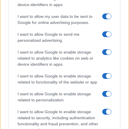
device identifiers in apps.
remoto, che statisticamente sono costate un
impegno di circa 3 ore al giorno, praticamente un
I want to allow my user data to be sent to
ulteriore lavoro part-time! Oppure quando si
Google for online advertising purposes.
chiede loro di riprogrammare il proprio lavoro in
I want to allow Google to send me
modo orizzontale, con una maggiore autonomia e
personalized advertising.
assunzione di responsabilità per velocizzare i
I want to allow Google to enable storage
tempi di risposta.
related to analytics like cookies on web or
device identifiers in apps.
I want to allow Google to enable storage
Ma riorganizzare l’agenda casa-lavoro non è
related to functionality of the website or app.
sempre cosa facile, come ha dimostrato
I want to allow Google to enable storage
l’esperimento forzato dell’emergenza Covid. È un
related to personalization.
salto culturale del dipendente
(uomo o donna
che sia) e dell’azienda i cui effetti positivi
I want to allow Google to enable storage
potrebbero essere decisivi per la società globale
related to security, including authentication
functionality and fraud prevention, and other
futura anche in ambito di salvaguardia ambientale