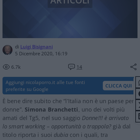
ARTICOLI
di
Luigi Bisignani
5 Dicembre 2020, 16:19
6.7k
14
Aggiungi nicolaporro.it alle tue fonti
CLICCA QUI
preferite su Google
È bene dire subito che “l’Italia non è un paese per
donne”.
Simona Branchetti
, uno dei volti più
amati del Tg5, nel suo saggio
Donne!!! è arrivato
lo smart working – opportunità o trappola?
già dal
titolo riporta i suoi
dubia
con i quali, tra