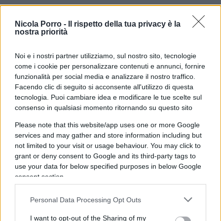
Nicola Porro -
Il rispetto della tua privacy è la
nostra priorità
Noi e i nostri partner utilizziamo, sul nostro sito, tecnologie
come i cookie per personalizzare contenuti e annunci, fornire
funzionalità per social media e analizzare il nostro traffico.
Nessuno presidia l’omogeneità del giudizio e
Facendo clic di seguito si acconsente all'utilizzo di questa
tecnologia. Puoi cambiare idea e modificare le tue scelte sul
questo traligna in arbitrio, con l’albagia di
chi
consenso in qualsiasi momento ritornando su questo sito
scambia l’indulgenza per generosità
Please note that this website/app uses one or more Google
pedagogica
. Così il diploma cessa di attestare un
services and may gather and store information including but
livello e certifica per paradosso, la latitudine in cui
not limited to your visit or usage behaviour. You may click to
lo si è conseguito.
grant or deny consent to Google and its third-party tags to
use your data for below specified purposes in below Google
consent section.
La sperequazione
Personal Data Processing Opt Outs
Qui la difformità cessa di essere accademica. Il
100 e la lode non sono orpelli estetici ma
I want to opt-out of the Sharing of my