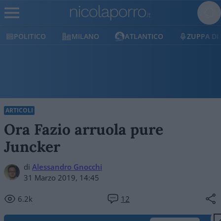
POLITICO
MILANO
ATLANTICO
ZUPPA DI
ARTICOLI
Ora Fazio arruola pure
Juncker
di
Alessandro Gnocchi
31 Marzo 2019, 14:45
6.2k
12