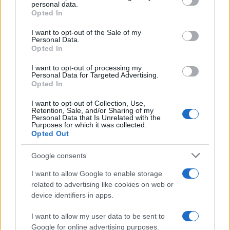
personal data.
dischiudono l’Albo Nazionale delle Eccellenze, gli
Opted In
esoneri dalle tasse universitarie, le borse di
I want to opt-out of the Sale of my
studio, la Carta del Merito da 500 euro. Chi è
Personal Data.
Opted In
valutato con severità paga due volte: perde il
riconoscimento e finanzia, con il proprio rigore, la
I want to opt-out of processing my
Personal Data for Targeted Advertising.
munificenza altrui.
Lo studente scrupoloso del
Opted In
Nord, fermato a un 98 misurato col bilancino,
I want to opt-out of Collection, Use,
resta a mani vuote
; il coetaneo gratificato da
Retention, Sale, and/or Sharing of my
Personal Data that Is Unrelated with the
una commissione prodiga incassa bonus e
Purposes for which it was collected.
Opted Out
precedenze. E quei benefici non piovono dal cielo:
attingono a fondi contingentati, per cui il
Google consents
vantaggio immeritato di uno diventa il diritto
I want to allow Google to enable storage
negato di un altro. La meritocrazia, invocata come
related to advertising like cookies on web or
totem, viene capovolta nel suo contrario:
premia
device identifiers in apps.
la larghezza del giudicante e non la
I want to allow my user data to be sent to
competenza del giudicato
.
Google for online advertising purposes.