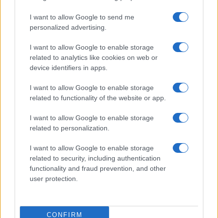
I want to allow Google to send me
personalized advertising.
I want to allow Google to enable storage
related to analytics like cookies on web or
device identifiers in apps.
I want to allow Google to enable storage
related to functionality of the website or app.
I want to allow Google to enable storage
related to personalization.
I want to allow Google to enable storage
Non è una tenzone tra Nord e Sud, ma tra lo Stato
related to security, including authentication
e se stesso. Finché il voto misurerà la clemenza
functionality and fraud prevention, and other
user protection.
della commissione e non il sapere del ragazzo,
l’esame di Stato resterà una liturgia: solenne nella
forma, vacua nella sostanza. E ogni “todos
CONFIRM