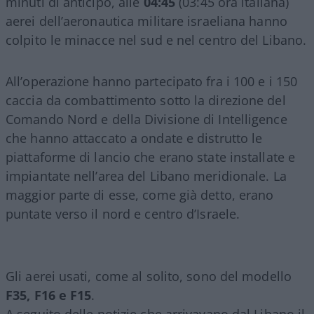
minuti di anticipo, alle
04:45
(03:45 ora italiana)
aerei dell’aeronautica militare israeliana hanno
colpito le minacce nel sud e nel centro del Libano.
All’operazione hanno partecipato fra i 100 e i 150
caccia da combattimento sotto la direzione del
Comando Nord e della Divisione di Intelligence
che hanno attaccato a ondate e distrutto le
piattaforme di lancio che erano state installate e
impiantate nell’area del Libano meridionale. La
maggior parte di esse, come già detto, erano
puntate verso il nord e centro d’Israele.
Gli aerei usati, come al solito, sono del modello
F35, F16 e F15
.
A seguito delle notizie che arrivavano dal Libano il