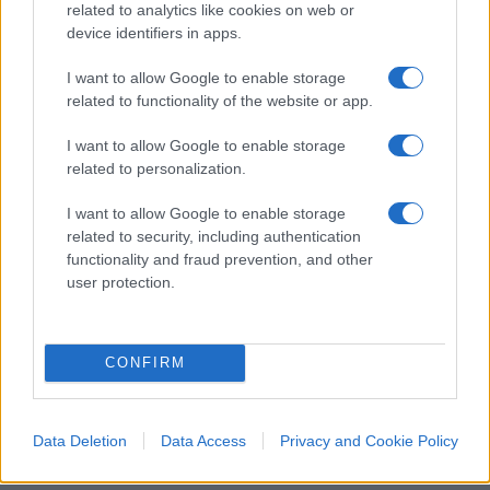
related to analytics like cookies on web or
device identifiers in apps.
Dal canto suo Hezbollah, per tramite della rete
televisiva Al Manar ha annunciato:
I want to allow Google to enable storage
related to functionality of the website or app.
“Abbiamo lanciato un attacco in risposta
all’eliminazione di
Fuad Shukr
– verso la
I want to allow Google to enable storage
profondità sionista e verso uno specifico obiettivo
related to personalization.
militare israeliano che sarà annunciato in
I want to allow Google to enable storage
seguito”.
related to security, including authentication
Hezbollah afferma che le sue operazioni militari
functionality and fraud prevention, and other
continueranno per qualche tempo.
user protection.
CONFIRM
In mattinata sono stati rilevati circa 210 lanci di
razzi e circa 20 droni che hanno attraversato il
territorio del Libano verso il nord d’Israele, alcuni
Data Deletion
Data Access
Privacy and Cookie Policy
di essi
sono stati abbattuti,
alcuni hanno colpito