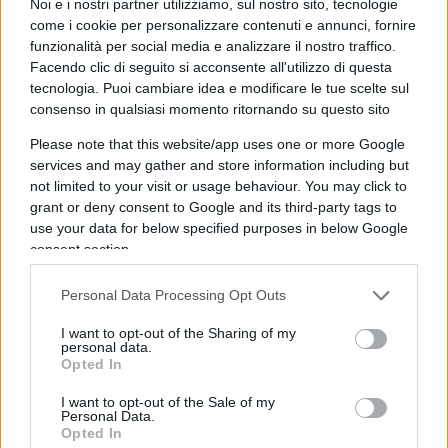
Noi e i nostri partner utilizziamo, sul nostro sito, tecnologie
Intorno alle 11:00 l’aeroporto internazionale Ben
come i cookie per personalizzare contenuti e annunci, fornire
Gurion è stato riaperto al traffico.
funzionalità per social media e analizzare il nostro traffico.
Facendo clic di seguito si acconsente all'utilizzo di questa
tecnologia. Puoi cambiare idea e modificare le tue scelte sul
consenso in qualsiasi momento ritornando su questo sito
A livello preventivo il comune di Tel Aviv ha aperto
Please note that this website/app uses one or more Google
i rifugi pubblici mentre a seguito dell’evolversi
services and may gather and store information including but
della situazione in una nota il Comando del Fronte
not limited to your visit or usage behaviour. You may click to
Interno ha fatto sapere che in alcune zone
grant or deny consent to Google and its third-party tags to
use your data for below specified purposes in below Google
d’Israele verranno distribuite istruzioni in caso di
consent section.
allarme che verranno aggiornate sulle piattaforme
del portavoce
dell’IDF
e dell’Home Front
Personal Data Processing Opt Outs
Command in caso di bisogno.
I want to opt-out of the Sharing of my
In una nota la Presidenza del Consiglio ha
personal data.
Opted In
pubblicato:
“Abbiamo scoperto i preparativi
I want to opt-out of the Sale of my
Personal Data.
dell’organizzazione terroristica di Hezbollah per
Opted In