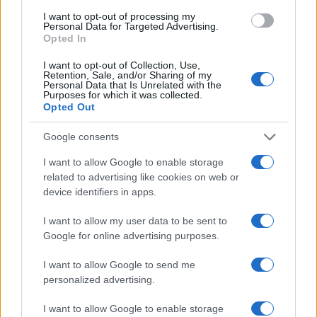
lanciare missili e razzi contro lo Stato di Israele,
I want to opt-out of processing my
stiamo attaccando in modo da rimuovere la
Personal Data for Targeted Advertising.
Opted In
minaccia. Gli aerei da combattimento hanno
attaccato e distrutto obiettivi dell’organizzazione
I want to opt-out of Collection, Use,
Retention, Sale, and/or Sharing of my
terroristica Hezbollah che rappresentava una
Personal Data that Is Unrelated with the
Purposes for which it was collected.
minaccia immediata per il fronte interno
Opted Out
israeliano.”
Google consents
Video
I want to allow Google to enable storage
Player
related to advertising like cookies on web or
device identifiers in apps.
I want to allow my user data to be sent to
Google for online advertising purposes.
I want to allow Google to send me
personalized advertising.
I want to allow Google to enable storage
00:00
00:31