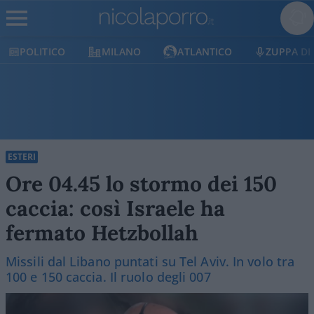
MILANO
ATLANTICO
ZUPPA DI PORRO
ESTERI
Ore 04.45 lo stormo dei 150
caccia: così Israele ha
fermato Hetzbollah
Missili dal Libano puntati su Tel Aviv. In volo tra
100 e 150 caccia. Il ruolo degli 007