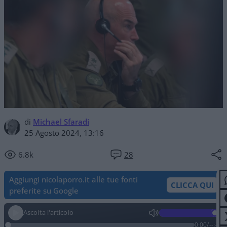
di
Michael Sfaradi
25 Agosto 2024, 13:16
6.8k
28
Aggiungi nicolaporro.it alle tue fonti
CLICCA QUI
preferite su Google
Ascolta l'articolo
0:00
/
--:--