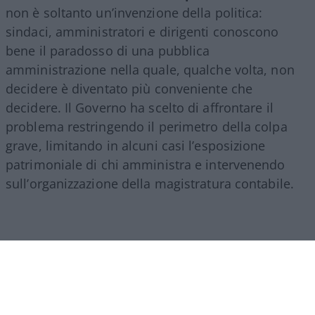
non è soltanto un’invenzione della politica:
sindaci, amministratori e dirigenti conoscono
bene il paradosso di una pubblica
amministrazione nella quale, qualche volta, non
decidere è diventato più conveniente che
decidere. Il Governo ha scelto di affrontare il
problema restringendo il perimetro della colpa
grave, limitando in alcuni casi l’esposizione
patrimoniale di chi amministra e intervenendo
sull’organizzazione della magistratura contabile.