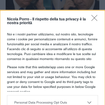
Nicola Porro -
Il rispetto della tua privacy è la
nostra priorità
Ecco perché è fallita la provocazione
Noi e i nostri partner utilizziamo, sul nostro sito, tecnologie
iraniana
come i cookie per personalizzare contenuti e annunci, fornire
funzionalità per social media e analizzare il nostro traffico.
Facendo clic di seguito si acconsente all'utilizzo di questa
di
Federico Punzi
4.3k
tecnologia. Puoi cambiare idea e modificare le tue scelte sul
9 Giugno 2026, 5:58
consenso in qualsiasi momento ritornando su questo sito
Please note that this website/app uses one or more Google
services and may gather and store information including but
not limited to your visit or usage behaviour. You may click to
grant or deny consent to Google and its third-party tags to
use your data for below specified purposes in below Google
consent section.
Personal Data Processing Opt Outs