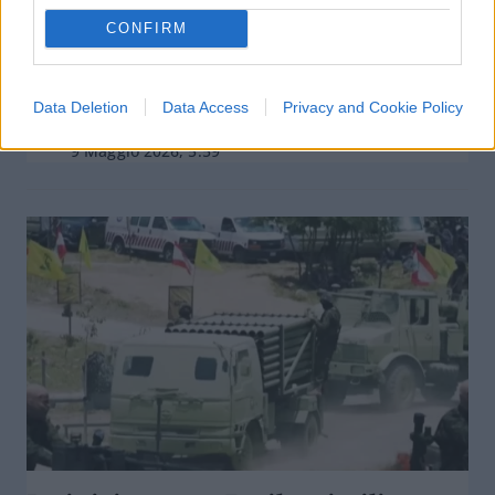
Meloni-Rubio, occasione sprecata:
CONFIRM
Italia nel limbo
Data Deletion
Data Access
Privacy and Cookie Policy
di
Federico Punzi
5.8k
9 Maggio 2026, 5:59