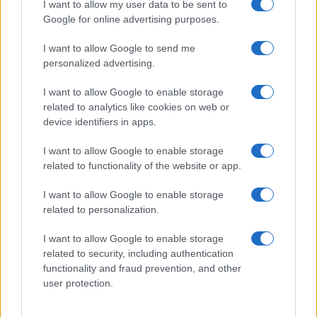
I want to allow my user data to be sent to
Google for online advertising purposes.
I want to allow Google to send me
Ma perché diavolo tifate per l’Iran?
personalized advertising.
I want to allow Google to enable storage
di
Andrea B. Nardi
5.2k
related to analytics like cookies on web or
26 Maggio 2026, 5:53
device identifiers in apps.
I want to allow Google to enable storage
related to functionality of the website or app.
I want to allow Google to enable storage
related to personalization.
I want to allow Google to enable storage
related to security, including authentication
functionality and fraud prevention, and other
user protection.