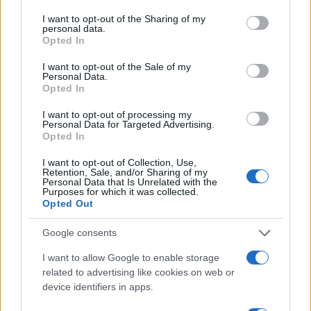
I want to opt-out of the Sharing of my
personal data.
Opted In
I want to opt-out of the Sale of my
Henry Nowak: il woke uccide.
Personal Data.
Opted In
Stasera Red Pill episodio 81
I want to opt-out of processing my
Personal Data for Targeted Advertising.
di
Atlantico Quotidiano
Opted In
3.8k
4 Giugno 2026, 14:58
I want to opt-out of Collection, Use,
Retention, Sale, and/or Sharing of my
Personal Data that Is Unrelated with the
Purposes for which it was collected.
Opted Out
Google consents
I want to allow Google to enable storage
related to advertising like cookies on web or
device identifiers in apps.