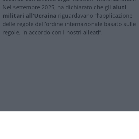
Nel settembre 2025, ha dichiarato che gli
aiuti
militari all’Ucraina
riguardavano “l’applicazione
delle regole dell’ordine internazionale basato sulle
regole, in accordo con i nostri alleati”.
Leggi anche: