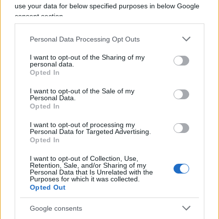
chiesto le dimissioni del sindaco, il Partito
use your data for below specified purposes in below Google
consent section.
Democratico locale ha espresso fiducia nel lavoro
delle autorità competenti, auspicando un rapido
Personal Data Processing Opt Outs
chiarimento della situazione. Anche associazioni
come i Centri antiviolenza dell’Emilia Romagna
I want to opt-out of the Sharing of my
personal data.
hanno richiesto un passo indietro immediato da
Opted In
parte di Missiroli, sottolineando l’importanza di
I want to opt-out of the Sale of my
sostenere le testimonianze delle vittime di
Personal Data.
Opted In
violenza.
I want to opt-out of processing my
Personal Data for Targeted Advertising.
La posizione del sindaco
Opted In
I want to opt-out of Collection, Use,
Missiroli, attraverso il suo legale Ermanno
Retention, Sale, and/or Sharing of my
Personal Data that Is Unrelated with the
Cicognani, ha rigettato tutte le accuse definendole
Purposes for which it was collected.
Opted Out
“gravi e infamanti”. Ha inoltre sottolineato che, in
16 anni di matrimonio, non avrebbe mai assunto
Google consents
comportamenti violenti nei confronti della moglie.