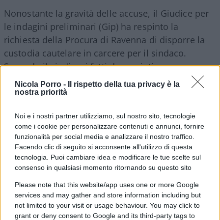
Nonostante la gravità delle accuse, il Giudice per
le indagini preliminari (Gip) ha respinto la
richiesta della Procura di Ravenna di disporre la
custodia cautelare in carcere per il sindaco.
Secondo il giudice, i fatti denunciati non
sarebbero sufficientemente abituali per
Nicola Porro -
Il rispetto della tua privacy è la
giustificare tale misura. Tuttavia, la Procura ha
nostra priorità
annunciato un ricorso per ottenere una revisione
Noi e i nostri partner utilizziamo, sul nostro sito, tecnologie
della decisione. Nel frattempo, Missiroli rimane
come i cookie per personalizzare contenuti e annunci, fornire
indagato a piede libero.
funzionalità per social media e analizzare il nostro traffico.
Facendo clic di seguito si acconsente all'utilizzo di questa
tecnologia. Puoi cambiare idea e modificare le tue scelte sul
Le reazioni politiche
consenso in qualsiasi momento ritornando su questo sito
Please note that this website/app uses one or more Google
services and may gather and store information including but
La vicenda ha scatenato un acceso dibattito
not limited to your visit or usage behaviour. You may click to
politico a Cervia. Mentre Fratelli d’Italia ha subito
grant or deny consent to Google and its third-party tags to