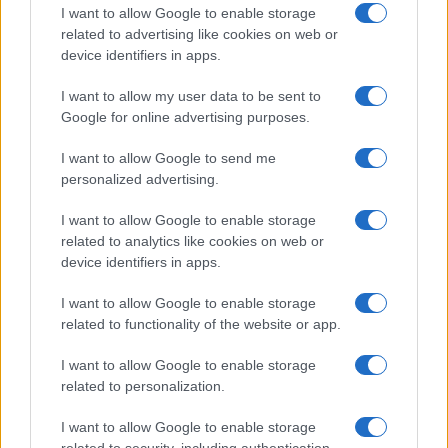
I want to allow Google to enable storage
Il sindaco ha dichiarato di essere impossibilitato a
related to advertising like cookies on web or
difendersi appieno fino a quando non potrà
device identifiers in apps.
accedere agli atti dell’indagine, ma si è detto certo
I want to allow my user data to be sent to
di poter dimostrare la propria innocenza. Tuttavia,
Google for online advertising purposes.
il vortice mediatico e il peso dell’accusa lo hanno
portato a dimettersi, dichiarando di voler
I want to allow Google to send me
proteggere i suoi figli da ulteriori ripercussioni.
personalized advertising.
I want to allow Google to enable storage
Missiroli: una figura conosciuta
related to analytics like cookies on web or
device identifiers in apps.
I want to allow Google to enable storage
Mattia Missiroli, 44 anni, architetto libero
related to functionality of the website or app.
professionista ed esponente del Partito
I want to allow Google to enable storage
Democratico, era stato eletto sindaco di Cervia nel
related to personalization.
giugno 2024 con il 56,11% dei voti. In passato
aveva acquisito notorietà pubblica partecipando al
I want to allow Google to enable storage