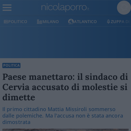
POLITICO
MILANO
ATLANTICO
ZUPPA DI P
POLITICA
Paese manettaro: il sindaco di
Cervia accusato di molestie si
dimette
Il primo cittadino Mattia Missiroli sommerso
dalle polemiche. Ma l'accusa non è stata ancora
dimostrata