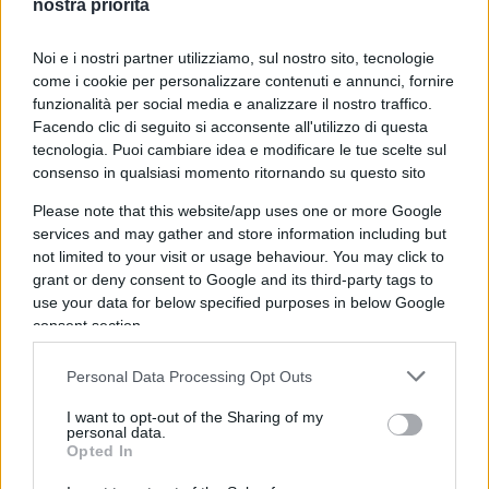
nostra priorità
Scandinavia, l’autonomia dei veicoli si riduce
esponenzialmente ancora prima che questi
Noi e i nostri partner utilizziamo, sul nostro sito, tecnologie
come i cookie per personalizzare contenuti e annunci, fornire
possano iniziare a muoversi. Perdipiù, oltre al
funzionalità per social media e analizzare il nostro traffico.
problema dell’autonomia, il calo termico fa
Facendo clic di seguito si acconsente all'utilizzo di questa
registrare un ulteriore criticità nei veicoli elettrici:
tecnologia. Puoi cambiare idea e modificare le tue scelte sul
la gestione della temperatura all’interno
consenso in qualsiasi momento ritornando su questo sito
dell’abitacolo
, che già di per sé può
Please note that this website/app uses one or more Google
rappresentare circa il 30% del consumo
services and may gather and store information including but
not limited to your visit or usage behaviour. You may click to
complessivo, soprattutto negli autobus urbani
grant or deny consent to Google and its third-party tags to
particolarmente affollati. Per ovviare alla
use your data for below specified purposes in below Google
consistente perdita di autonomia legata al freddo
consent section.
estremo (fattore non certo trascurabile, né
Personal Data Processing Opt Outs
tantomeno inusuale in un paese come la
Norvegia), e al contempo evitare di dover
I want to opt-out of the Sharing of my
personal data.
stravolgere i loro percorsi abituali, le autorità di
Opted In
trasporto dovrebbero dotare gli autobus di