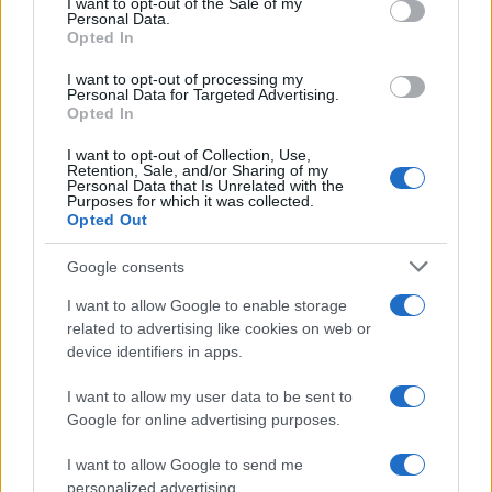
I want to opt-out of the Sale of my
bruciatori a diesel.
Personal Data.
Opted In
I want to opt-out of processing my
Personal Data for Targeted Advertising.
L’installazione nei veicoli elettrici di riscaldatori
Opted In
alimentati da gasolio, sembra tuttavia collidere (e
I want to opt-out of Collection, Use,
non poco) con la politica di emissioni zero
Retention, Sale, and/or Sharing of my
Personal Data that Is Unrelated with the
intrapresa da Oslo. Dopo aver praticamente
Purposes for which it was collected.
Opted Out
eliminato dalla circolazione i bus con motore a
combustione con l’intento di abbattere
Google consents
completamente le emissioni e raggiungere quota
I want to allow Google to enable storage
zero, i norvegesi si troverebbero di colpo costretti
related to advertising like cookies on web or
a dover installare sulle loro moderne ed eco-
device identifiers in apps.
sostenibili flotte di bus elettrici degli
antiquati e
I want to allow my user data to be sent to
inquinanti bruciatori a gasolio
al fine di
Google for online advertising purposes.
preservarne l’autonomia. Beh, che dire, davvero
un gran bel paradosso.
I want to allow Google to send me
personalized advertising.