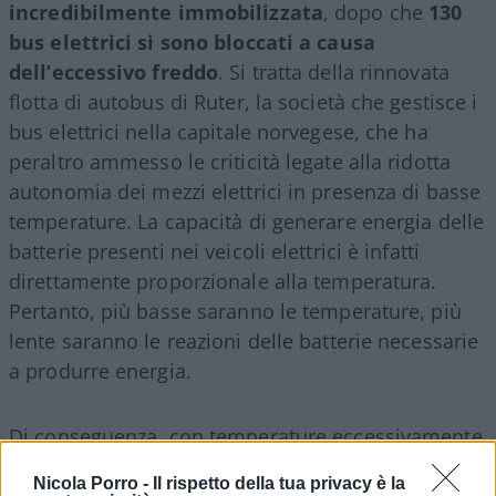
incredibilmente immobilizzata
, dopo che
130
bus elettrici si sono bloccati a causa
dell’eccessivo freddo
. Si tratta della rinnovata
flotta di autobus di Ruter, la società che gestisce i
bus elettrici nella capitale norvegese, che ha
peraltro ammesso le criticità legate alla ridotta
autonomia dei mezzi elettrici in presenza di basse
temperature. La capacità di generare energia delle
batterie presenti nei veicoli elettrici è infatti
direttamente proporzionale alla temperatura.
Pertanto, più basse saranno le temperature, più
lente saranno le reazioni delle batterie necessarie
a produrre energia.
Di conseguenza, con temperature eccessivamente
basse, come quelle generalmente fatte registrare
Nicola Porro -
Il rispetto della tua privacy è la
in questo periodo dell’anno nei paesi della