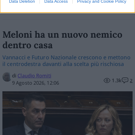
Data Deletion
Data Access
Privacy and Cookie Policy
Meloni ha un nuovo nemico
dentro casa
Vannacci e Futuro Nazionale crescono e mettono
il centrodestra davanti alla scelta più rischiosa
di
Claudio Romiti
1.3k
2
9 Agosto 2026, 12:06