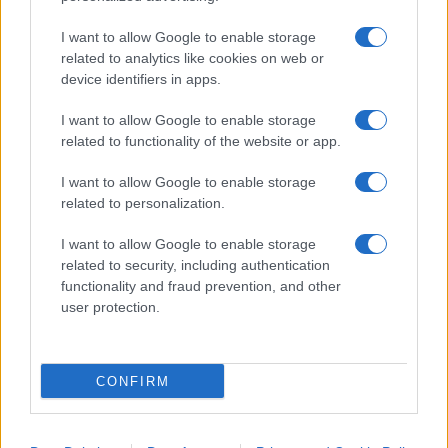
Salvatore Di Bartolo, 7 gennaio 2023
I want to allow Google to enable storage
related to analytics like cookies on web or
device identifiers in apps.
#BUS ELETTRICO
#EMISSIONI ZERO
#GREEN
#NORVEGIA
#OSLO
I want to allow Google to enable storage
related to functionality of the website or app.
63
I want to allow Google to enable storage
related to personalization.
Leggi i commenti
I want to allow Google to enable storage
related to security, including authentication
SEDUTE SATIRICHE
functionality and fraud prevention, and other
Vignetta del 07/08/2026
user protection.
CONFIRM
Vai all'archivio delle vignette