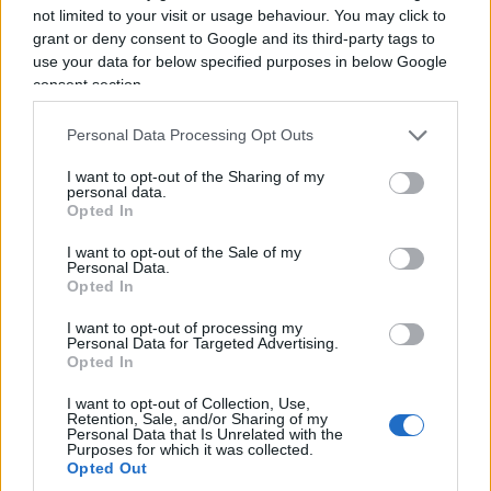
not limited to your visit or usage behaviour. You may click to
importa se l’Articolo 5, il rischio di un conflitto
grant or deny consent to Google and its third-party tags to
mondiale, quel
dettagliuccio
delle bombe
use your data for below specified purposes in below Google
atomiche.
Noi dovevamo invadere il confine russo
consent section.
già tre anni fa
. Ci resta solo la speranza che stesse
Personal Data Processing Opt Outs
scherzando. David, scherzavi: vero?
I want to opt-out of the Sharing of my
personal data.
La vipera
Opted In
I want to opt-out of the Sale of my
Personal Data.
Opted In
I want to opt-out of processing my
Personal Data for Targeted Advertising.
Opted In
I want to opt-out of Collection, Use,
Retention, Sale, and/or Sharing of my
Personal Data that Is Unrelated with the
Purposes for which it was collected.
Opted Out