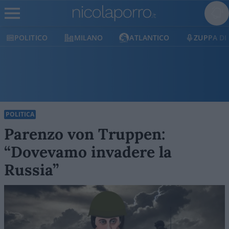
POLITICO
MILANO
ATLANTICO
ZUPPA DI
POLITICA
Parenzo von Truppen:
“Dovevamo invadere la
Russia”