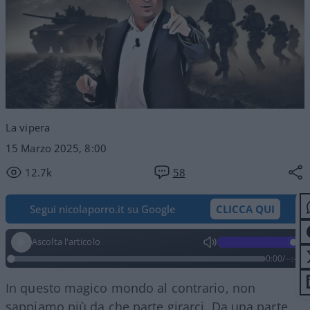
La vipera
15 Marzo 2025, 8:00
12.7k
58
Segui nicolaporro.it su Google
CLICCA QUI
Ascolta l'articolo
0:00
/
--:--
In questo magico mondo al contrario, non
sappiamo più da che parte girarci. Da una parte