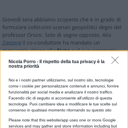
Giovedì sera abbiamo scoperto che è in grado di
formulare coltissimi scenari geopolitici degni del
professor Orsini. Solo di segno opposto. Alla
Zanzara
il co-conduttore ha mandato un
messaggio chiaro alla
Nato
e al suo segretario
generale: “Noi dovevamo invadere il confine russo
Nicola Porro -
Il rispetto della tua privacy è la
già tre anni fa: quello attacca e noi dovevamo
nostra priorità
subito contrattaccare con le bandiere dell’Alleanza
Noi e i nostri partner utilizziamo, sul nostro sito, tecnologie
Atlantica”. Scaldate i cannoni, si parte.
Altro che
come i cookie per personalizzare contenuti e annunci, fornire
riarmo: in confronto
Ursula von der Leyen
è una
funzionalità per social media e analizzare il nostro traffico.
principiante. Una mezza calzetta. Invece delle
Facendo clic di seguito si acconsente all'utilizzo di questa
sanzioni, vai subito di missili; invece di spedire
tecnologia. Puoi cambiare idea e modificare le tue scelte sul
consenso in qualsiasi momento ritornando su questo sito
armi a Kiev, muovi i tank; bando agli 800miliardi
per il ReArm-Ue, dona l’oro a Mark Rutte per
Please note that this website/app uses one or more Google
services and may gather and store information including but
forgiare i proiettili per i soldati Nato. E poco