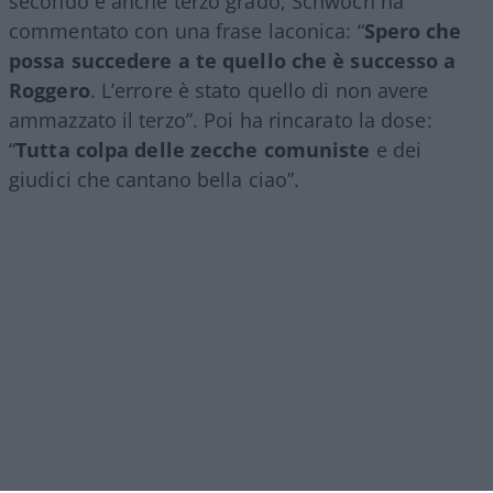
secondo e anche terzo grado, Schwoch ha
commentato con una frase laconica: “
Spero che
possa succedere a te quello che è successo a
Roggero
. L’errore è stato quello di non avere
ammazzato il terzo”. Poi ha rincarato la dose:
“
Tutta colpa delle zecche comuniste
e dei
giudici che cantano bella ciao”.