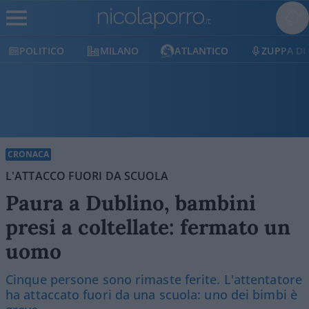
OLITICO
MILANO
ATLANTICO
ZUPPA DI POR
CRONACA
L'ATTACCO FUORI DA SCUOLA
Paura a Dublino, bambini
presi a coltellate: fermato un
uomo
Cinque persone sono rimaste ferite. L'attentatore
ha attaccato fuori da una scuola: uno dei bimbi è