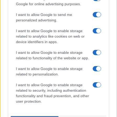
Google for online advertising purposes.
sources, that the person of interest in the
stabbing incident in Dublin today in which four
I want to allow Google to send me
people plus the assailant were injured, is
personalized advertising.
understood at this stage by Gardai to be an
I want to allow Google to enable storage
Algerian national.
related to analytics like cookies on web or
device identifiers in apps.
— gript (@griptmedia)
November 23, 2023
I want to allow Google to enable storage
related to functionality of the website or app.
I want to allow Google to enable storage
Notizia in aggiornamento
related to personalization.
I want to allow Google to enable storage
related to security, including authentication
34
functionality and fraud prevention, and other
user protection.
Leggi i commenti