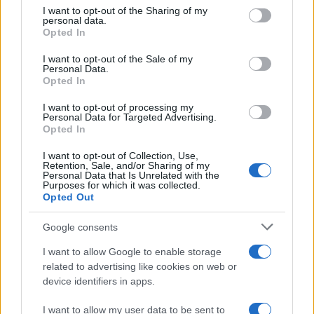
I want to opt-out of the Sharing of my
Al momento, non ci sono informazioni ufficiali
personal data.
Opted In
riguardo all’
identità dell’aggressore
. Un tweet
condiviso da Active Patriot, un account su Twitter,
I want to opt-out of the Sale of my
Personal Data.
sostiene che gli attacchi sarebbero opera di un
Opted In
immigrato.
Gript Media
“può confermare tramite
I want to opt-out of processing my
fonti ufficiali” che si tratta “di un cittadino
Personal Data for Targeted Advertising.
Opted In
algerino”.
I want to opt-out of Collection, Use,
Retention, Sale, and/or Sharing of my
Personal Data that Is Unrelated with the
Purposes for which it was collected.
In serata sono scoppiare le proteste. Alcuni
Opted Out
hooligan hanno attaccato la polizia che ha dovuto
Google consents
chiamare i colleghi in tenuta anti sommossa.
Alcune auto sono state bruciate. Non è chiaro
I want to allow Google to enable storage
related to advertising like cookies on web or
ancora il motivo delle proteste.
device identifiers in apps.
I want to allow my user data to be sent to
BREAK: Gript Media can confirm, via official