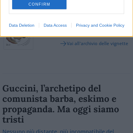
CONFIRM
SEDUTE SATIRICHE
Vignetta del 04/08/2026
Data Deletion
Data Access
Privacy and Cookie Policy
Vai all'archivio delle vignette
Guccini, l’archetipo del
comunista barba, eskimo e
propaganda. Ma oggi siamo
tristi
Nessuno più distante, più incompatibile del