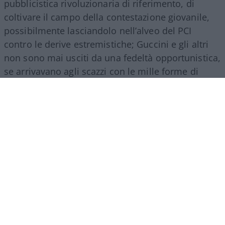
pubblicistica rivoluzionaria di riferimento, di
coltivare il campo della contestazione giovanile,
possibilmente lasciandolo nell’alveo del PCI
contro le derive estremistiche; Guccini e gli altri
non sono mai usciti da una fedeltà opportunistica,
se arrivavano agli scazzi con le mille forme di
contestazione, dall’Autonomia a Lotta Continua,
dai grandi porcili del Re Nudo al Parco Lambro o
del convegno bolognese del ‘77 contro la
repressione, lo facevano in quel modo ambiguo,
possibilista, perché il target giovanile aveva il suo
peso, ma fondamentalmente rigido come voleva
la nomenklatura di Botteghe Oscure.