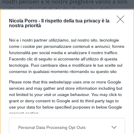
nostri pensieri e le nostre preghiere vanno a loro
e alle loro famiglie”. Anche il ministro della
Giustizia irlandese,
Helen McEntee
, ha espresso
Nicola Porro -
Il rispetto della tua privacy è la
il suo sconcerto, sottolineando l’innocenza delle
nostra priorità
vittime: “Sono profondamente scioccata dallo
Noi e i nostri partner utilizziamo, sul nostro sito, tecnologie
spaventoso attacco contro tre bambini innocenti e
come i cookie per personalizzare contenuti e annunci, fornire
una donna”.
funzionalità per social media e analizzare il nostro traffico.
Facendo clic di seguito si acconsente all'utilizzo di questa
tecnologia. Puoi cambiare idea e modificare le tue scelte sul
consenso in qualsiasi momento ritornando su questo sito
Secondo quanto riporta Irish Time, a fermare
Please note that this website/app uses one or more Google
l’attentatore sarebbero stati alcuni passanti che
services and may gather and store information including but
avrebbero bloccato l’uomo, lo avrebbero
not limited to your visit or usage behaviour. You may click to
disarmato e avrebbero gettato via il coltello. Una
grant or deny consent to Google and its third-party tags to
use your data for below specified purposes in below Google
donna sulla trentina è ricoverata in gravi
consent section.
condizioni. Anche il bambino di 5 anni ferito è
ricoverato in gravi condizioni.
Personal Data Processing Opt Outs