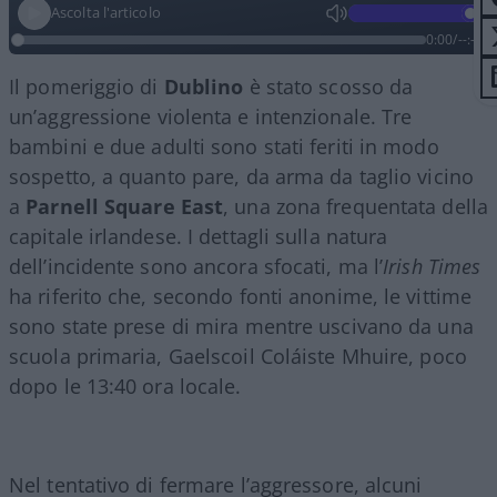
Ascolta l'articolo
0:00
/
--:--
Il pomeriggio di
Dublino
è stato scosso da
un’aggressione violenta e intenzionale. Tre
bambini e due adulti sono stati feriti in modo
sospetto, a quanto pare, da arma da taglio vicino
a
Parnell Square East
, una zona frequentata della
capitale irlandese. I dettagli sulla natura
dell’incidente sono ancora sfocati, ma l’
Irish Times
ha riferito che, secondo fonti anonime, le vittime
sono state prese di mira mentre uscivano da una
scuola primaria, Gaelscoil Coláiste Mhuire, poco
dopo le 13:40 ora locale.
Nel tentativo di fermare l’aggressore, alcuni