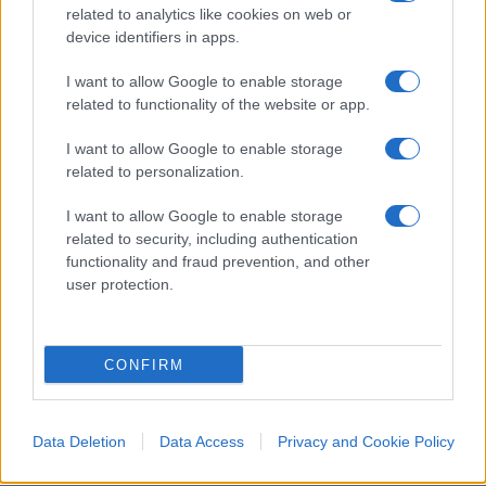
related to analytics like cookies on web or
legittimo che preveda condizioni d’uso, comprese
device identifiers in apps.
quelle legate al rinnovo. Ma la libertà contrattuale
del tifoso — decidere se andare o meno alla
I want to allow Google to enable storage
related to functionality of the website or app.
partita — non dovrebbe essere sacrificata
sull’altare di un problema che riguarda una
I want to allow Google to enable storage
minoranza di speculatori.
related to personalization.
I want to allow Google to enable storage
Ivan Mazzoletti, 6 agosto 2026
related to security, including authentication
functionality and fraud prevention, and other
user protection.
CONFIRM
Data Deletion
Data Access
Privacy and Cookie Policy