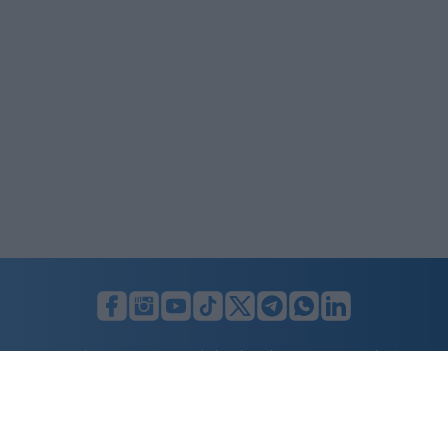
LUNIFIN S.r.l. a socio unico. Sede legale Milano, Largo F. Richini, 2/A,
20122 (MI), C.F./P.Iva en. 07174900154, REA cap. soc. euro 10.000,00
i.v.
Home
Advertising