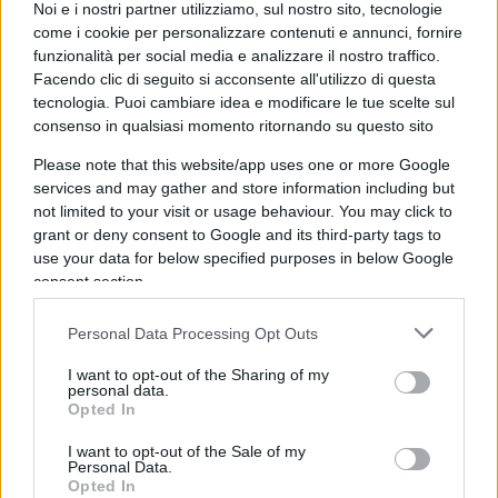
pieno proprio sulle partite più richieste, il
Noi e i nostri partner utilizziamo, sul nostro sito, tecnologie
come i cookie per personalizzare contenuti e annunci, fornire
vantaggio economico pensato per il tifoso diventa
funzionalità per social media e analizzare il nostro traffico.
uno strumento di arbitraggio nelle mani di pochi e
Facendo clic di seguito si acconsente all'utilizzo di questa
la società perde ricavi che altrimenti incasserebbe
tecnologia. Puoi cambiare idea e modificare le tue scelte sul
direttamente attraverso la vendita ufficiale dei
consenso in qualsiasi momento ritornando su questo sito
biglietti. Da questo punto di vista, il tentativo di
Please note that this website/app uses one or more Google
tutelarsi può essere comprensibile.
services and may gather and store information including but
not limited to your visit or usage behaviour. You may click to
grant or deny consent to Google and its third-party tags to
Il chiarimento di Suwarso attenua la misura, ma
use your data for below specified purposes in below Google
non ne cambia la sostanza
: una soglia rigida di
consent section.
assenze — tre, secondo la prima formulazione —
Personal Data Processing Opt Outs
continua a non distinguere tra chi specula
sistematicamente rivendendo il proprio posto ai
I want to opt-out of the Sharing of my
personal data.
match più attesi e chi, semplicemente, non può
Opted In
essere presente per lavoro, salute o altri impegni
I want to opt-out of the Sale of my
legittimi. Perdere il diritto di rinnovo è una
Personal Data.
Opted In
sanzione meno drastica del ritiro immediato, ma