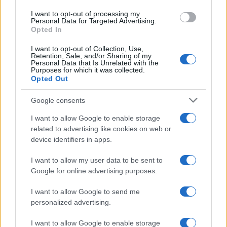
resta comunque una sanzione e il rischio è che
I want to opt-out of processing my
Personal Data for Targeted Advertising.
colpisca il tifoso onesto tanto quanto lo
Opted In
speculatore.
I want to opt-out of Collection, Use,
Retention, Sale, and/or Sharing of my
Personal Data that Is Unrelated with the
Purposes for which it was collected.
Opted Out
Google consents
I want to allow Google to enable storage
related to advertising like cookies on web or
device identifiers in apps.
I want to allow my user data to be sent to
Google for online advertising purposes.
I want to allow Google to send me
personalized advertising.
C’è poi
un tema di principio
: l’abbonamento è un
I want to allow Google to enable storage
contratto, non una proprietà piena ed è dunque