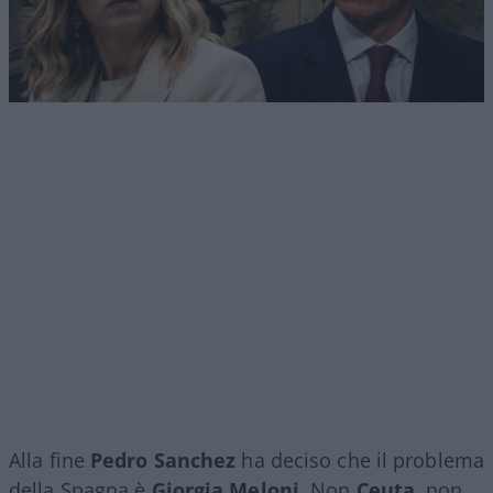
Alla fine
Pedro Sanchez
ha deciso che il problema
della Spagna è
Giorgia Meloni
. Non
Ceuta
, non