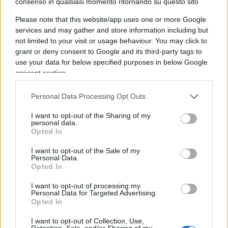
consenso in qualsiasi momento ritornando su questo sito
generale tutta la compagine dell’attuale governo –
Please note that this website/app uses one or more Google
che a fronte di una spesa pubblica pazzesca oltre
services and may gather and store information including but
il 60% del PIL non vi siano strutture pubbliche
not limited to your visit or usage behaviour. You may click to
minime per le coppie a basso reddito: asili nido,
grant or deny consent to Google and its third-party tags to
use your data for below specified purposes in below Google
scuole materne ed attività extra scolastiche.
consent section.
Personal Data Processing Opt Outs
Si dovrebbe prendere atto che il calo netto,
I want to opt-out of the Sharing of my
drammatico della natalità in Italia sia un altro
personal data.
Opted In
tassello, forse il più emblematico, del
fallimento
del sistema statalista e assistenziale
vigente in
I want to opt-out of the Sale of my
Personal Data.
Italia. Lo Stato mamma ha fallito, come lo Stato
Opted In
imprenditore.
I want to opt-out of processing my
Personal Data for Targeted Advertising.
Opted In
Per aumentare i figli in Italia in modo strutturale
non serve “più Stato!” e non servono “bonus”.
I want to opt-out of Collection, Use,
Retention, Sale, and/or Sharing of my