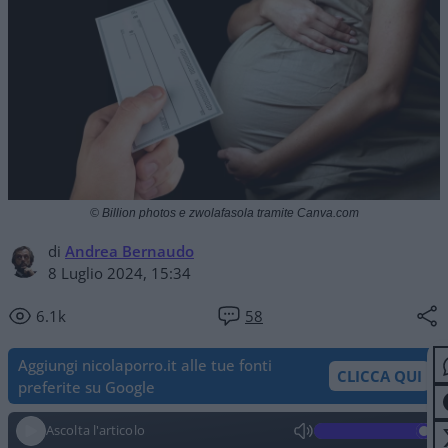
© Billion photos e zwolafasola tramite Canva.com
di
Andrea Bernaudo
8 Luglio 2024, 15:34
6.1k
58
Aggiungi nicolaporro.it alle tue fonti
CLICCA QUI
preferite su Google
Ascolta l'articolo