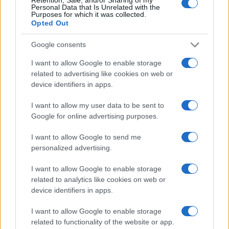
Personal Data that Is Unrelated with the
Purposes for which it was collected.
Opted Out
Serve una
detassazione
e una
decontribuzione
Google consents
lineare e netta. Più reddito disponibile per la
I want to allow Google to enable storage
giovani coppie per rivolgersi a strutture private di
related to advertising like cookies on web or
assistenza alla maternità che dovrebbero
device identifiers in apps.
proliferare liberamente anch’esse grazie ad una
I want to allow my user data to be sent to
tassazione flat, generalizzata per tutte le attività
Google for online advertising purposes.
produttive, che a sua volta cambierebbe la
propensione dei giovani a rischiare per produrre.
I want to allow Google to send me
personalized advertising.
Per fare figli,
per non abortire in Italia
serve un
I want to allow Google to enable storage
clima meno oppressivo sul fronte fiscale e meno
related to analytics like cookies on web or
device identifiers in apps.
asfissiante su quello burocratico.
I want to allow Google to enable storage
related to functionality of the website or app.