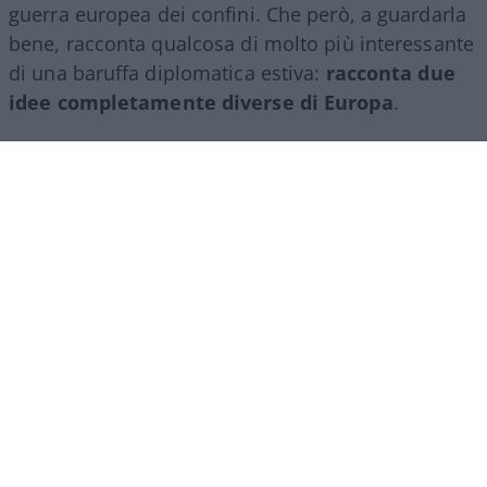
guerra europea dei confini. Che però, a guardarla
bene, racconta qualcosa di molto più interessante
di una baruffa diplomatica estiva:
racconta due
idee completamente diverse di Europa
.
Da una parte c’è
Giorgia Meloni
, che sostiene una