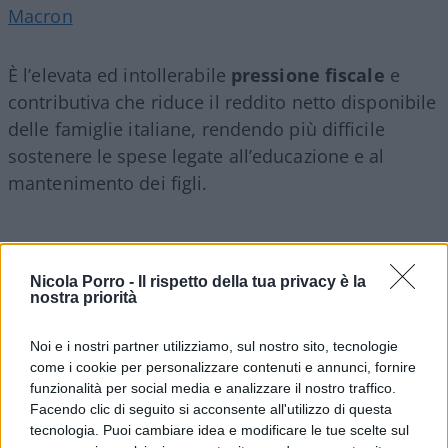
Macron
È l’elevata ed intollerabile
pressione
fiscale
e
contributiva che riduce il reddito netto disponibile
delle famiglie italiane, rendendo più difficile
sostenere le spese legate all’educazione e al
mantenimento dei figli.
Da molti anni in Italia permane un senso generale
Nicola Porro -
Il rispetto della tua privacy è la
di
incertezza
economica
, che scoraggia le coppie
nostra priorità
dal prendere decisioni a lungo termine, come
Noi e i nostri partner utilizziamo, sul nostro sito, tecnologie
avere figli.
come i cookie per personalizzare contenuti e annunci, fornire
funzionalità per social media e analizzare il nostro traffico.
Dovrebbe far riflettere poi una forza politica
Facendo clic di seguito si acconsente all'utilizzo di questa
tecnologia. Puoi cambiare idea e modificare le tue scelte sul
sedicente
liberale
come Forza Italia – ed in