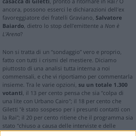
casacca di Giletti
, pronto a ritornare in Rai? O
ancora, possono esserci le dichiarazioni dell’ex
favoreggiatore dei fratelli Graviano,
Salvatore
Baiardo
, dietro lo stop dell’emittente a
Non è
L’Arena
?
Non si tratta di un “sondaggio” vero e proprio,
fatto con tutti i crismi del mestiere. Diciamo
piuttosto di una analisi tutta interna a noi
commensali, e che vi riportiamo per commentarla
insieme. Tra le varie opzioni,
su un totale 1.300
votanti
, il 13 per cento pensa che sia “colpa di
una lite con Urbano Cairo”; il 18 per cento che
Giletti “è stato sospeso per i presunti contatti con
la Rai”; il 20 per cento ritiene che il programma sia
stato “chiuso a causa delle interviste e delle
dichiarazioni di Salvatore Baiardo su Matteo