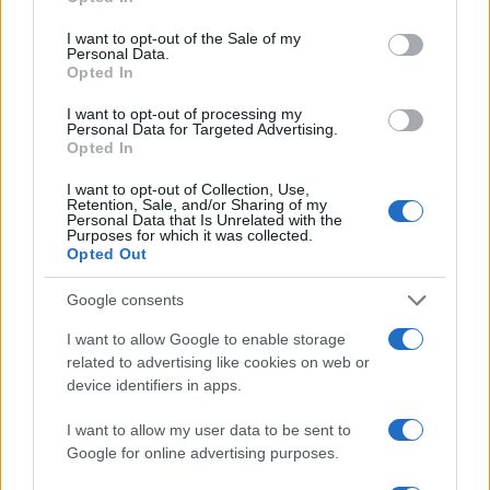
iniziale di silenzio, connotato solo da un “tutto si
I want to opt-out of the Sale of my
risolverà al momento giusto”. A Valerio Staffelli,
Personal Data.
Opted In
inviato di
Striscia la notizia
che ha consegnato il
Tapiro d’oro, Giletti ha detto scherzando: “Bisogna
I want to opt-out of processing my
Personal Data for Targeted Advertising.
chiedere a Urbano Cairo il perché mi abbiano
Opted In
mandato via, forse l’ha fatto perché sono
I want to opt-out of Collection, Use,
juventino. Magari vengo a Mediaset”. Mentre sulla
Retention, Sale, and/or Sharing of my
Personal Data that Is Unrelated with the
cattura di Matteo Messina Denaro, il conduttore
Purposes for which it was collected.
Opted Out
ha ribadito che “
l’Italia non è ancora pronta ad
ascoltare certe verità
: fa più comodo tenerle nei
Google consents
cassetti”.
I want to allow Google to enable storage
related to advertising like cookies on web or
device identifiers in apps.
Su questo si è buttata parte della stampa,
I want to allow my user data to be sent to
fissandosi su una foto – ad oggi introvabile e
Google for online advertising purposes.
quindi giuridicamente
inesistente
– del 1992, in