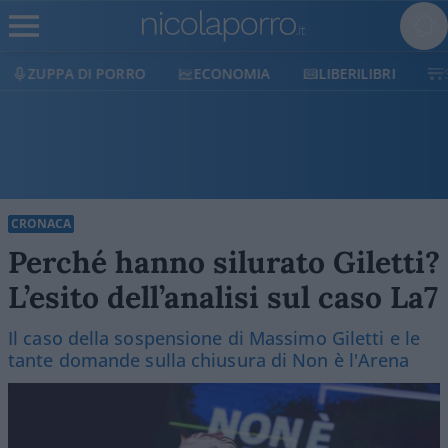
ECONOMIA
LIBERILIBRI
SHOP
SOSTIENICI
CRONACA
Perché hanno silurato Giletti?
L’esito dell’analisi sul caso La7
Il caso della sospensione di Massimo Giletti e le
tante domande sulla chiusura di Non è l'Arena