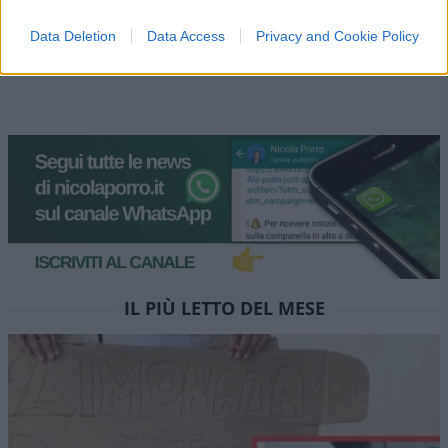
Vai all'archivio delle vignette
Data Deletion
Data Access
Privacy and Cookie Policy
IL PIÙ LETTO DEL MESE