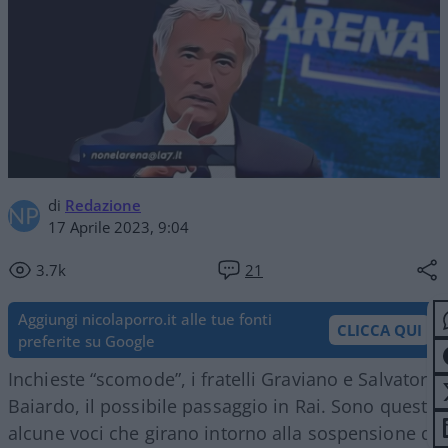
di
Redazione
17 Aprile 2023, 9:04
3.7k
21
Aggiungi nicolaporro.it alle tue fonti
CLICCA QUI
preferite su Google
Inchieste “scomode”, i fratelli Graviano e Salvatore
Baiardo, il possibile passaggio in Rai. Sono queste
alcune voci che girano intorno alla sospensione di