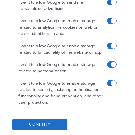
I want to allow Google to send me
cui sarebbero raffigurati Silvio Berlusconi insieme
personalized advertising.
al boss Graviano ed un generale dei Carabinieri.
Fotografia che Baiardo avrebbe mostrato a Giletti.
I want to allow Google to enable storage
related to analytics like cookies on web or
Ma la cui esistenza oggi è smentita dallo stesso ex
device identifiers in apps.
collaboratore dei Graviano.
I want to allow Google to enable storage
related to functionality of the website or app.
#MASSIMO GILETTI
#SALVATORE BAIARDO
I want to allow Google to enable storage
related to personalization.
21
Leggi i commenti
I want to allow Google to enable storage
related to security, including authentication
functionality and fraud prevention, and other
user protection.
SEDUTE SATIRICHE
Vignetta del 07/08/2026
CONFIRM