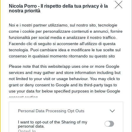
Messina Denaro”. Infine, la gran parte dei votanti,
Nicola Porro -
Il rispetto della tua privacy è la
nostra priorità
esattamente il 49 per cento
, pensa che il
conduttore sia stato silurato “per le sue inchieste
Noi e i nostri partner utilizziamo, sul nostro sito, tecnologie
troppo scomode”.
come i cookie per personalizzare contenuti e annunci, fornire
funzionalità per social media e analizzare il nostro traffico.
Facendo clic di seguito si acconsente all'utilizzo di questa
tecnologia. Puoi cambiare idea e modificare le tue scelte sul
Per approfondire:
consenso in qualsiasi momento ritornando su questo sito
Please note that this website/app uses one or more Google
Giletti e Berlusconi col boss: la stampa se la
services and may gather and store information including but
not limited to your visit or usage behaviour. You may click to
mena per una foto che non c’è
grant or deny consent to Google and its third-party tags to
Tutte le bufale sulla cacciata di Giletti da La7
use your data for below specified purposes in below Google
Perché hanno cacciato Giletti da La7? –
consent section.
Sondaggio
Personal Data Processing Opt Outs
Nella giornata di ieri, Massimo Giletti ha voluto
I want to opt-out of the Sharing of my
personal data.
prendere le proprie difese, dopo un periodo
Opted In