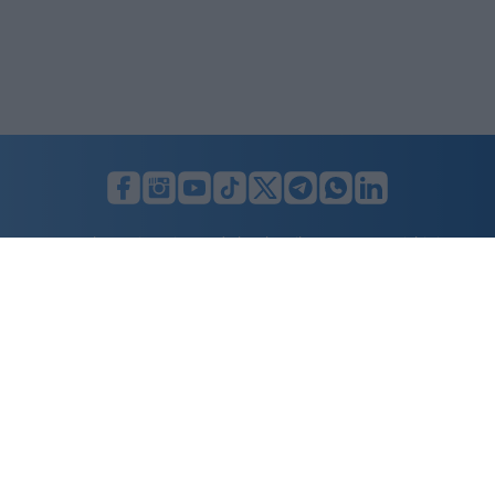
LUNIFIN S.r.l. a socio unico. Sede legale Milano, Largo F. Richini, 2/A,
20122 (MI), C.F./P.Iva en. 07174900154, REA cap. soc. euro 10.000,00
i.v.
Home
Advertising
Condizioni d’uso
Privacy Policy
Cookie policy
Cambia il consenso ai cookie
Dichiarazione di accessibilità
nicolaporro.it
è una testata registrata il 20 aprile 2021 al n. 94 del
registro della Stampa del Tribunale di Milano.