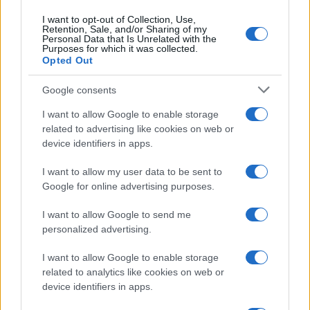
condizione umana, nella povertà e nella
semplicità”. Riscoprire la semplicità e al tempo
I want to opt-out of Collection, Use,
Retention, Sale, and/or Sharing of my
stesso il profondo valore del presepe,
Personal Data that Is Unrelated with the
Purposes for which it was collected.
conservarne il significato, perpetuare la
Opted Out
realizzazione,
educare i bambini al suo valore
, è
Google consents
non solo un modo per celebrare il Natale in tutta
la sua autenticità ma per ricordarci chi siamo e
I want to allow Google to enable storage
related to advertising like cookies on web or
qual è la nostra tradizione. Non è poco di questi
device identifiers in apps.
tempi.
I want to allow my user data to be sent to
Google for online advertising purposes.
Francesco Giubilei, 24 dicembre 2022
I want to allow Google to send me
personalized advertising.
#CULTURA
#IDENTITÀ
#NATALE
#PRESEPE
#TRADIZIONE
I want to allow Google to enable storage
related to analytics like cookies on web or
device identifiers in apps.
11