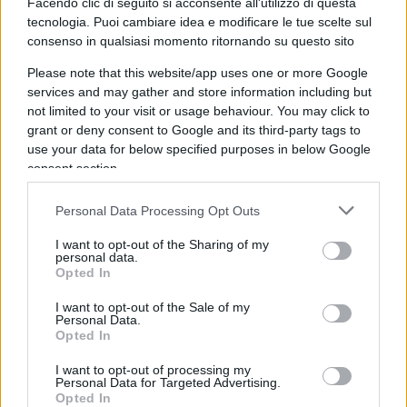
Facendo clic di seguito si acconsente all'utilizzo di questa
di cronaca sempre più frequenti per cui la
tecnologia. Puoi cambiare idea e modificare le tue scelte sul
realizzazione del presepe e della natività non si
consenso in qualsiasi momento ritornando su questo sito
svolge per “non urtare le altre religioni”.
Please note that this website/app uses one or more Google
Nonostante ciò,
non può esserci Natale senza
services and may gather and store information including but
presepe
e, nella nostra memoria di bambini, il
not limited to your visit or usage behaviour. You may click to
Natale significava fare il presepe con i nostri
grant or deny consent to Google and its third-party tags to
use your data for below specified purposes in below Google
nonni, così come osservare nelle strade delle
consent section.
nostre città e dei paesi i presepi viventi,
straordinaria tradizione che si perde nei secoli.
Personal Data Processing Opt Outs
I want to opt-out of the Sharing of my
personal data.
Opted In
Papa Benedetto XVI afferma che “
il presepe è
I want to opt-out of the Sale of my
espressione della nostra attesa
, che Dio si
Personal Data.
avvicina a noi, che Gesù si avvicina a noi, ma è
Opted In
anche espressione del rendimento di grazie a
I want to opt-out of processing my
colui che ha deciso di condividere la nostra
Personal Data for Targeted Advertising.
Opted In