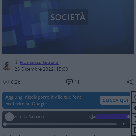
SOCIETÀ
di
Francesco Giubilei
25 Dicembre 2022, 15:00
6.2k
11
Aggiungi nicolaporro.it alle tue fonti
CLICCA QUI
preferite su Google
Ascolta l'articolo
0:00
/
--:--