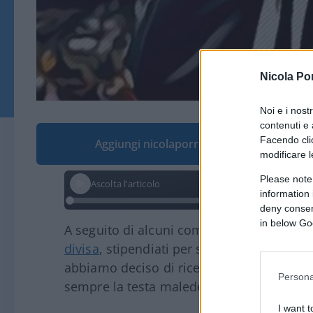
Nicola Po
Noi e i nost
contenuti e 
Facendo clic
Aggiungi nicolaporro.it alle tue fonti pre
modificare l
Please note
Ascolta l'articolo
information 
deny consent
in below Go
A seguito di alcuni commenti ricevuti
per 
divisa
, stipendiati per svolgere una attività
abbiamo deciso di ricercare alcuni numer
Persona
sempre la testa maledettamente dura.
I want t