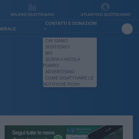
MILANO QUOTIDIANO
ATLANTICO QUOTIDIANO
CONTATTI E DONAZIONI
IBERALE
CHI SIAMO
SOSTIENICI
BIO
SCRIVI A NICOLA
PORRO
ADVERTISING
COME DISATTIVARE LE
NOTIFICHE PUSH