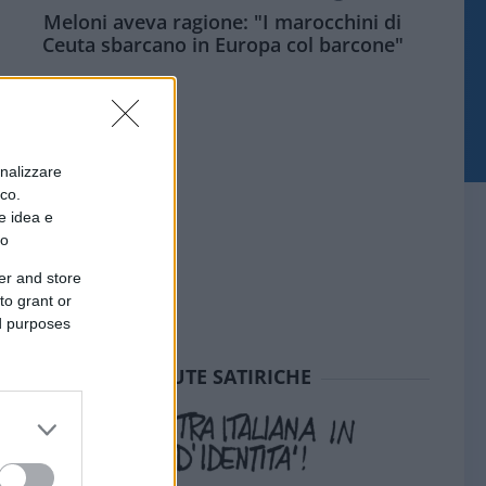
Meloni aveva ragione: "I marocchini di
Ceuta sbarcano in Europa col barcone"
onalizzare
ico.
e idea e
to
er and store
to grant or
ed purposes
SEDUTE SATIRICHE