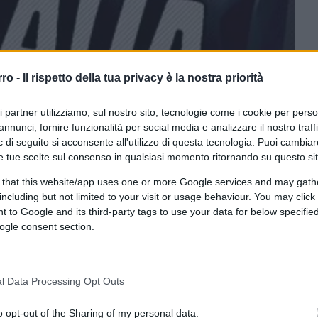
rro -
Il rispetto della tua privacy è la nostra priorità
ri partner utilizziamo, sul nostro sito, tecnologie come i cookie per pers
annunci, fornire funzionalità per social media e analizzare il nostro traff
 di seguito si acconsente all'utilizzo di questa tecnologia. Puoi cambiar
ferite su Google
CLICCA QUI
e tue scelte sul consenso in qualsiasi momento ritornando su questo si
 that this website/app uses one or more Google services and may gath
including but not limited to your visit or usage behaviour. You may click 
0:00
/
--:--
 to Google and its third-party tags to use your data for below specifi
ogle consent section.
il mio articolo che trattava degli atleti in
 sportiva, e non tutti di alto livello,
i, che come è importante ricordare hanno
l Data Processing Opt Outs
o opt-out of the Sharing of my personal data.