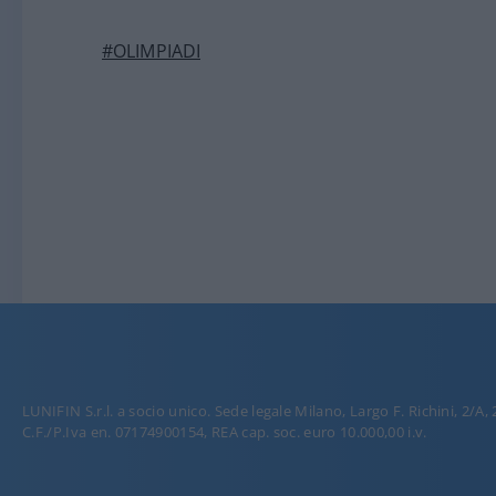
#OLIMPIADI
LUNIFIN S.r.l. a socio unico. Sede legale Milano, Largo F. Richini, 2/A,
C.F./P.Iva en. 07174900154, REA cap. soc. euro 10.000,00 i.v.