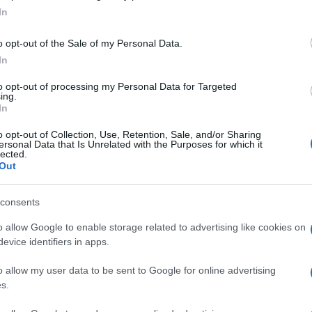
In
013, pubblicato da
Linkiesta
, emergeva già
o opt-out of the Sale of my Personal Data.
 con le stellette, che nella spedizione
In
27% degli atleti, venti anni dopo, nei Giochi
to opt-out of processing my Personal Data for Targeted
 Tant’è che nello stesso articolo ci si chiese
ing.
In
aliana
o una eccellenza del Belpaese.
’Unione Sovietica – si legge nel pezzo – dai
o opt-out of Collection, Use, Retention, Sale, and/or Sharing
ersonal Data that Is Unrelated with the Purposes for which it
ziale per valorizzare lo sport agonistico, con
lected.
ente, eliminando gli atleti espressione di
Out
i vogliamo definire -, come i ciclisti, i
consents
2024 – la presenza dei
professionisti di Stato
o allow Google to enable storage related to advertising like cookies on
evice identifiers in apps.
mpetizioni individuali e di squadra, ben 46
o allow my user data to be sent to Google for online advertising
itari o di polizia: Polizia di Stato con 21
s.
rabinieri con 6 atleti, Aeronautica Militare