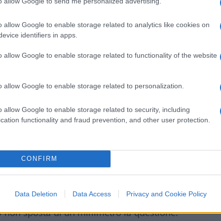
to allow Google to send me personalized advertising.
Vigili del Fuoco con un atleta ciascuno.
o allow Google to enable storage related to analytics like cookies on
evice identifiers in apps.
nei 100 metri rana, senza divisa ci risulta
o allow Google to enable storage related to functionality of the website
tinenghi
, che milita dal 2019 in una delle
ve della Capitale: il Circolo Canottieri
o allow Google to enable storage related to personalization.
 ancora non era stata celebrata la prima
 pionieristica dell’attività sportiva in cui
o allow Google to enable storage related to security, including
 costituiva il motore, producendo nel tempo
cation functionality and fraud prevention, and other user protection.
nto salvifico del nostro “caro” Leviatano
ignoto e spesso ignaro contribuente
CONFIRM
m
della
spesa pubblica
, come è stato
Data Deletion
Data Access
Privacy and Cookie Policy
que indossi una maglia azzurra, si annidino
iò non sposta di un millimetro la questione.