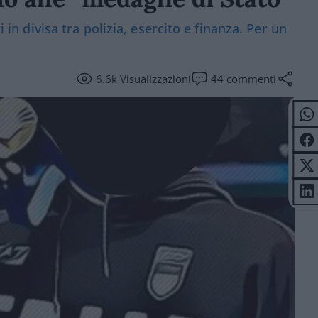
i in divisa tra polizia, esercito e finanza. Per un
6.6k
Visualizzazioni
44
commenti