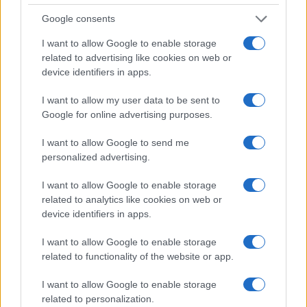
2022
Google consents
I want to allow Google to enable storage
related to advertising like cookies on web or
device identifiers in apps.
Eppure, una domanda sorge spontanea: come
avrebbero reagito le Murgia, i Boldrini, i Saviano,
I want to allow my user data to be sent to
le Perego, se fosse stato un giornalista o un
Google for online advertising purposes.
politico di centrodestra a tacciare in tal modo un
I want to allow Google to send me
esponente di sinistra, o addirittura un premier di
personalized advertising.
questi ultimi anni? Inutile ricordare la risposta.
I want to allow Google to enable storage
Come minimo,
si sarebbero aperte inchieste,
related to analytics like cookies on web or
demonizzazioni,
inviti a presentare le
device identifiers in apps.
dimissioni
.
I want to allow Google to enable storage
related to functionality of the website or app.
I want to allow Google to enable storage
Si badi bene. In quel caso, la sinistra avrebbe fatto
related to personalization.
bene. La differenza fondamentale è che questa