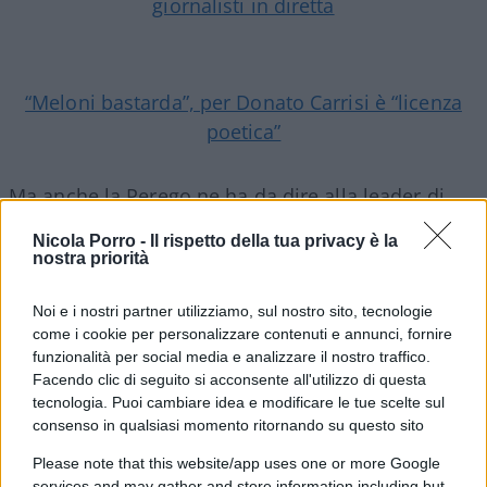
giornalisti in diretta
“Meloni bastarda”, per Donato Carrisi è “licenza
poetica”
Ma anche la Perego ne ha da dire alla leader di
FdI. Allegando il video in questione, il commento
Nicola Porro -
Il rispetto della tua privacy è la
della giornalista è a dir poco eloquente: “
Il
nostra priorità
ritorno della pescivendola. Che imbarazzo
“.
Pronta è stata la ribattuta del ministro della Difesa
Noi e i nostri partner utilizziamo, sul nostro sito, tecnologie
come i cookie per personalizzare contenuti e annunci, fornire
in carica, Guido Crosetto: “Si possono e si devono
funzionalità per social media e analizzare il nostro traffico.
criticare le Istituzioni perché la libertà di critica di
Facendo clic di seguito si acconsente all'utilizzo di questa
chiunque è il sale della democrazia.
Ma perché
tecnologia. Puoi cambiare idea e modificare le tue scelte sul
consenso in qualsiasi momento ritornando su questo sito
insultarle in modo greve e volgare?
Perché
alcuni, in Italia, devono sempre superare il
Please note that this website/app uses one or more Google
services and may gather and store information including but