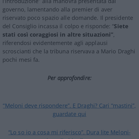
l’introduzione” alla manovra presentata dal
governo, lamentando alla premier di aver
riservato poco spazio alle domande. Il presidente
del Consiglio incassa il colpo e risponde: “
Siete
stati così coraggiosi in altre situazioni”
,
riferendosi evidentemente agli applausi
scroscianti che la tribuna riservava a Mario Draghi
pochi mesi fa.
Per approfondire:
“Meloni deve rispondere”. E Draghi? Cari “mastini”,
guardate qui
“Lo so io a cosa mi riferisco”. Dura lite Meloni-