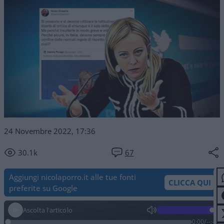
24 Novembre 2022, 17:36
30.1k
67
Aggiungi nicolaporro.it alle tue fonti
CLICCA QUI
preferite su Google
Ascolta l'articolo
0:00
/
--:--