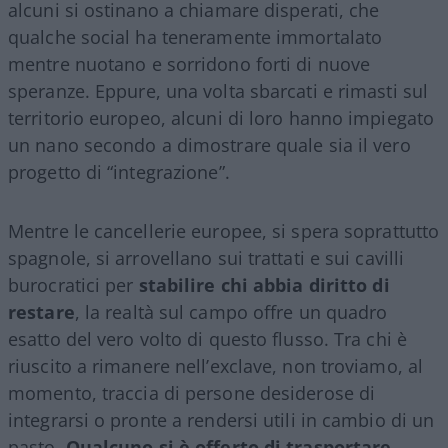
alcuni si ostinano a chiamare disperati, che
qualche social ha teneramente immortalato
mentre nuotano e sorridono forti di nuove
speranze. Eppure, una volta sbarcati e rimasti sul
territorio europeo, alcuni di loro hanno impiegato
un nano secondo a dimostrare quale sia il vero
progetto di “integrazione”.
Mentre le cancellerie europee, si spera soprattutto
spagnole, si arrovellano sui trattati e sui cavilli
burocratici per
stabilire chi abbia diritto di
restare
, la realtà sul campo offre un quadro
esatto del vero volto di questo flusso. Tra chi è
riuscito a rimanere nell’exclave, non troviamo, al
momento, traccia di persone desiderose di
integrarsi o pronte a rendersi utili in cambio di un
pasto.
Qualcuno si è offerto di trasportare