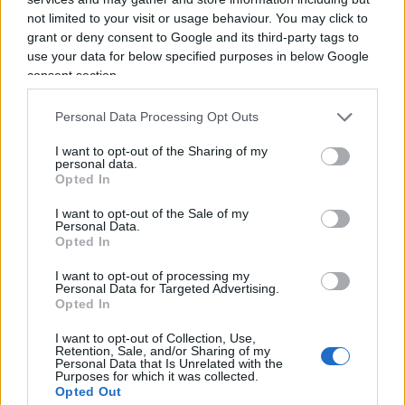
confine delle normali regole di rispetto tra
not limited to your visit or usage behaviour. You may click to
persone civili?”. E ancora, la replica della Perego:
grant or deny consent to Google and its third-party tags to
“Caro Crosetto, qui mi pare che chi ha superato il
use your data for below specified purposes in below Google
confine delle normali regole di rispetto tra le
consent section.
persone civili sia stata proprio chi rappresenta le
Personal Data Processing Opt Outs
istituzioni. Lei avrebbe reagito così su quel
palco?”.
I want to opt-out of the Sharing of my
personal data.
Opted In
Si possono e si devono criticare le Istituzioni
I want to opt-out of the Sale of my
perché la libertà di critica di chiunque è il sale
Personal Data.
Opted In
della democrazia.
Ma perché insultarle in modo greve e volgare?
I want to opt-out of processing my
Personal Data for Targeted Advertising.
Perché alcuni, in Italia, devono sempre superare il
Opted In
confine delle normali regole di rispetto tra
I want to opt-out of Collection, Use,
persone civili?
https://t.co/omagaI64WZ
Retention, Sale, and/or Sharing of my
Personal Data that Is Unrelated with the
Purposes for which it was collected.
Opted Out
— Guido Crosetto (@GuidoCrosetto)
November 24,