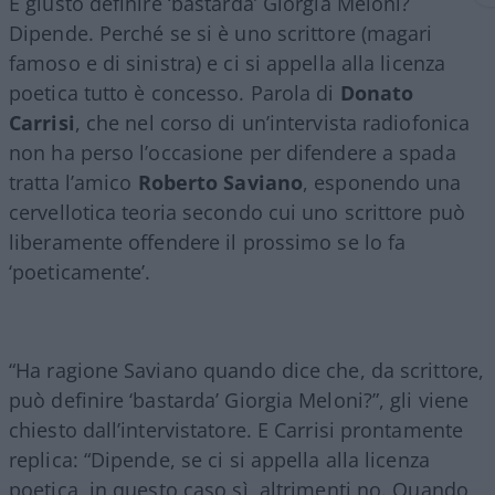
È giusto definire ‘bastarda’ Giorgia Meloni?
Dipende. Perché se si è uno scrittore (magari
famoso e di sinistra) e ci si appella alla licenza
poetica tutto è concesso. Parola di
Donato
Carrisi
, che nel corso di un’intervista radiofonica
non ha perso l’occasione per difendere a spada
tratta l’amico
Roberto Saviano
, esponendo una
cervellotica teoria secondo cui uno scrittore può
liberamente offendere il prossimo se lo fa
‘poeticamente’.
“Ha ragione Saviano quando dice che, da scrittore,
può definire ‘bastarda’ Giorgia Meloni?”, gli viene
chiesto dall’intervistatore. E Carrisi prontamente
replica: “Dipende, se ci si appella alla licenza
poetica, in questo caso sì, altrimenti no. Quando