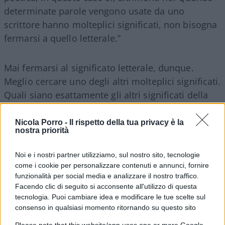
determinate parole vengono usate da uno
scrittore hanno molteplici significati, non bisogna
fermarsi a quello letterale.”
Mai fermarsi al significato letterale, dunque.
Meglio cercare uno degli altri molteplici significati.
Quali siano esattamente gli altri significati della
parola ‘bastarda’, però, non è dato sapersi. Quel
che invece è fin troppo chiaro è che, secondo il
Nicola Porro -
Il rispetto della tua privacy è la
nostra priorità
punto di vista di una certa élite intellettuale,
Roberto Saviano possa permettersi il lusso di
Noi e i nostri partner utilizziamo, sul nostro sito, tecnologie
utilizzare qualsiasi epiteto
nei confronti di
come i cookie per personalizzare contenuti e annunci, fornire
chiunque senza alcuna conseguenza. Purché lo
funzionalità per social media e analizzare il nostro traffico.
Facendo clic di seguito si acconsente all'utilizzo di questa
faccia ‘poeticamente’, s’intende. Perché se
tecnologia. Puoi cambiare idea e modificare le tue scelte sul
determinate parole le usa uno scrittore, allora
consenso in qualsiasi momento ritornando su questo sito
queste possono avere un significato diverso.