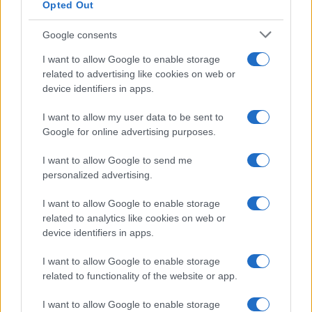
l’indifendibile.
Opted Out
Google consents
I want to allow Google to enable storage
Salvatore Di Bartolo, 18 novembre 2022
related to advertising like cookies on web or
device identifiers in apps.
#DONATO CARRISI
#GIORGIA MELONI
I want to allow my user data to be sent to
#ROBERTO SAVIANO
#SINISTRA
Google for online advertising purposes.
I want to allow Google to send me
50
personalized advertising.
Leggi i commenti
I want to allow Google to enable storage
related to analytics like cookies on web or
device identifiers in apps.
SEDUTE SATIRICHE
Vignetta del 07/08/2026
I want to allow Google to enable storage
related to functionality of the website or app.
I want to allow Google to enable storage