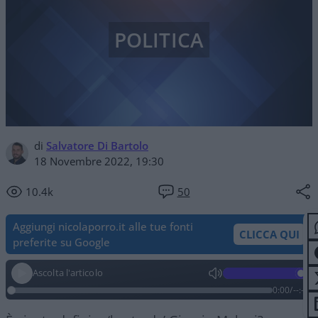
POLITICA
di
Salvatore Di Bartolo
18 Novembre 2022, 19:30
10.4k
50
Aggiungi nicolaporro.it alle tue fonti
CLICCA QUI
preferite su Google
Ascolta l'articolo
0:00
/
--:--