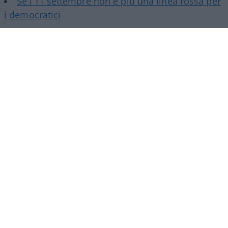
Se l’11 settembre non è più una linea rossa per
i democratici
Poi certo è un
genocidofilo
, anche se ha dalla sua
più di cento articoli da infettivologo. Non trovo
posizioni sui vaccini eccetera, ma essendo a
favore di copertura statale per le spese relative
alla salute immagino non sia uno scettico…