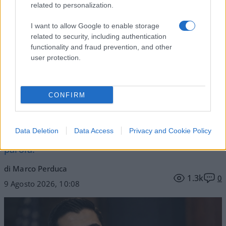
related to personalization.
Vai all'archivio delle vignette
I want to allow Google to enable storage
related to security, including authentication
functionality and fraud prevention, and other
user protection.
Abdul El-Sayed, il mistero
CONFIRM
dietro il personaggio
Condanna Putin, sostiene l’Ucraina e la sanità
Data Deletion
Data Access
Privacy and Cookie Policy
pubblica. Ma sul Covid e sui vaccini non dice una
parola.
di Marco Perduca
1.3k
0
9 Agosto 2026, 10:08