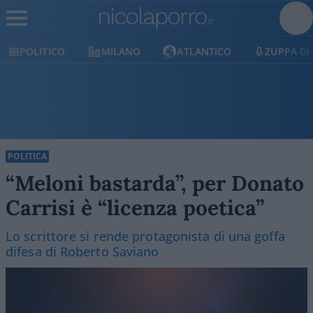
POLITICO
MILANO
ATLANTICO
ZUPPA DI
POLITICA
“Meloni bastarda”, per Donato
Carrisi è “licenza poetica”
Lo scrittore si rende protagonista di una goffa
difesa di Roberto Saviano