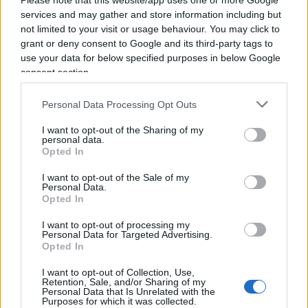
Please note that this website/app uses one or more Google
services and may gather and store information including but
not limited to your visit or usage behaviour. You may click to
grant or deny consent to Google and its third-party tags to
Così, anche termini non proprio amichevoli come
use your data for below specified purposes in below Google
‘bastarda’, possono, come d’incanto, mutare la
consent section.
loro accezione ed assumerne una positiva.
Basta
appellarsi alla licenza poetica e il gioco è fatto
.
Personal Data Processing Opt Outs
A quella licenza, che consente a Roberto Saviano
I want to opt-out of the Sharing of my
personal data.
di offendere liberamente Giorgia Meloni e restare
Opted In
moralmente impunito (si provi per un attimo ad
immaginare cosa mai sarebbe potuto accadere se
I want to opt-out of the Sale of my
Personal Data.
fosse successo il contrario).
Opted In
I want to opt-out of processing my
Personal Data for Targeted Advertising.
A quella stessa licenza, che evidentemente
Opted In
continua a dar voce ai deliri di Carrisi e gli
I want to opt-out of Collection, Use,
permette, anche con una certa nonchalance, di
Retention, Sale, and/or Sharing of my
Personal Data that Is Unrelated with the
arrampicarsi sugli specchi e difendere
Purposes for which it was collected.