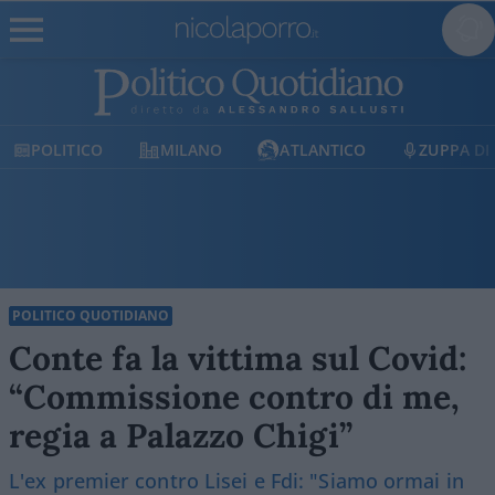
MILANO
ATLANTICO
ZUPPA DI PORRO
E
POLITICO QUOTIDIANO
Conte fa la vittima sul Covid:
“Commissione contro di me,
regia a Palazzo Chigi”
L'ex premier contro Lisei e Fdi: "Siamo ormai in