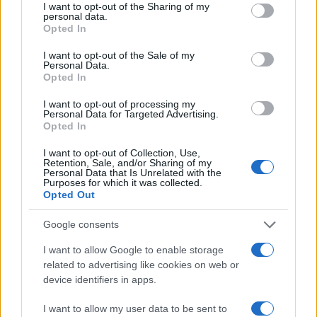
propri cittadini vittime dei fatti perseguiti sono
I want to opt-out of the Sharing of my
personal data.
idonei a conferire la qualità di parte lesa”, fanno
Opted In
sapere i magistrati svizzeri.
I want to opt-out of the Sale of my
Personal Data.
Opted In
I want to opt-out of processing my
Personal Data for Targeted Advertising.
Opted In
I want to opt-out of Collection, Use,
Retention, Sale, and/or Sharing of my
Personal Data that Is Unrelated with the
Purposes for which it was collected.
Opted Out
Google consents
I want to allow Google to enable storage
related to advertising like cookies on web or
device identifiers in apps.
Il caso arriva dopo le polemiche e gli scontri
diplomatici sulle
fatture che gli ospedali svizzeri
I want to allow my user data to be sent to