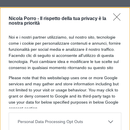
Nicola Porro -
Il rispetto della tua privacy è la
nostra priorità
No, l’Italia non potrà costituirsi parte civile nel
Noi e i nostri partner utilizziamo, sul nostro sito, tecnologie
come i cookie per personalizzare contenuti e annunci, fornire
processo sul rogo di
Crans Montana.
Lo ha
funzionalità per social media e analizzare il nostro traffico.
deciso la Procura di Sion che ha respinto al
Facendo clic di seguito si acconsente all'utilizzo di questa
mittente la richiesta italiana. Nel rogo sono morti
tecnologia. Puoi cambiare idea e modificare le tue scelte sul
consenso in qualsiasi momento ritornando su questo sito
6 ragazzi italiani e 14 sono rimasti gravemente
feriti.
Please note that this website/app uses one or more Google
services and may gather and store information including but
not limited to your visit or usage behaviour. You may click to
La decisione è stata comunicata all’avvocato che
grant or deny consent to Google and its third-party tags to
rappresenta il
governo italiano
, il ginevrino
use your data for below specified purposes in below Google
consent section.
Romain Jordan. “Né la cittadinanza italiana di
diverse vittime, né i costi sostenuti dalla
Personal Data Processing Opt Outs
Repubblica Italiana per prestare assistenza ai