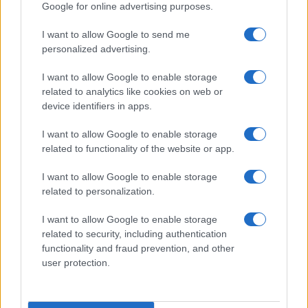
avevano inviato alle famiglie dei feriti italiani
,
Google for online advertising purposes.
migliaia di euro per poche ore di ricovero.
Alla
I want to allow Google to send me
fine i due Paesi hanno trovato un accordo
.
personalized advertising.
I want to allow Google to enable storage
related to analytics like cookies on web or
Fauci ora è nei guai: accusato
device identifiers in apps.
di oltraggio al Congresso
I want to allow Google to enable storage
related to functionality of the website or app.
L'ex virostar a capo della struttura Covid negli
Usa ora rischia il processo: cosa succede
I want to allow Google to enable storage
related to personalization.
di
Redazione
2.6k
3
I want to allow Google to enable storage
6 Agosto 2026, 17:42
related to security, including authentication
functionality and fraud prevention, and other
user protection.