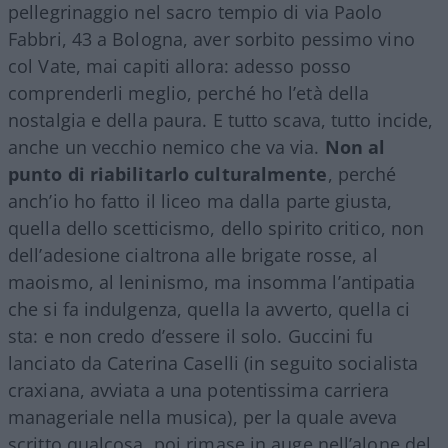
pellegrinaggio nel sacro tempio di via Paolo
Fabbri, 43 a Bologna, aver sorbito pessimo vino
col Vate, mai capiti allora: adesso posso
comprenderli meglio, perché ho l’età della
nostalgia e della paura. E tutto scava, tutto incide,
anche un vecchio nemico che va via.
Non al
punto di riabilitarlo culturalmente
, perché
anch’io ho fatto il liceo ma dalla parte giusta,
quella dello scetticismo, dello spirito critico, non
dell’adesione cialtrona alle brigate rosse, al
maoismo, al leninismo, ma insomma l’antipatia
che si fa indulgenza, quella la avverto, quella ci
sta: e non credo d’essere il solo. Guccini fu
lanciato da Caterina Caselli (in seguito socialista
craxiana, avviata a una potentissima carriera
manageriale nella musica), per la quale aveva
scritto qualcosa, poi rimase in auge nell’alone del