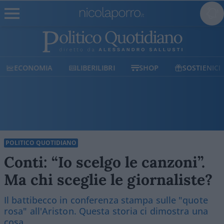
CONOMIA
LIBERILIBRI
SHOP
SOSTIENICI
POLITICO QUOTIDIANO
Conti: “Io scelgo le canzoni”.
Ma chi sceglie le giornaliste?
Il battibecco in conferenza stampa sulle "quote
rosa" all'Ariston. Questa storia ci dimostra una
cosa