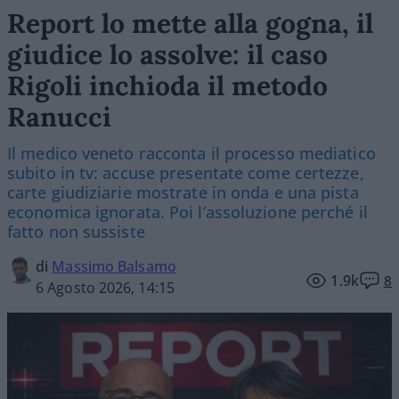
Report lo mette alla gogna, il
giudice lo assolve: il caso
Rigoli inchioda il metodo
Ranucci
Il medico veneto racconta il processo mediatico
subito in tv: accuse presentate come certezze,
carte giudiziarie mostrate in onda e una pista
economica ignorata. Poi l’assoluzione perché il
fatto non sussiste
di
Massimo Balsamo
1.9k
8
6 Agosto 2026, 14:15