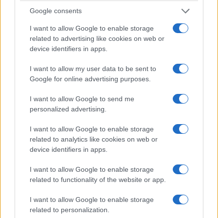
messa insieme che reale, conformistica,
Google consents
falsamente democratica in realtà supponente,
I want to allow Google to enable storage
scontava anche quel microcosmo misantropo,
related to advertising like cookies on web or
montanaro di Pavana, osterie e diffidenza per il
device identifiers in apps.
foresto,
comunismo mondiale e localismo
I want to allow my user data to be sent to
toscoappenninico
. E fino all’ultimo uno così ha
Google for online advertising purposes.
delirato nelle sue certezze, considerava Giorgia
Meloni pericolosa, insidiosa per la democrazia,
I want to allow Google to send me
personalized advertising.
senza vedere che era se mai una giovane
socialdemocratica, ancora troppo statalista,
I want to allow Google to enable storage
timida nel suo nazionalismo teorico, inconciliabile
related to analytics like cookies on web or
device identifiers in apps.
con la democrazia autoritaria. Definirla fascista o
parafascista come ancora si ostinava a fare
I want to allow Google to enable storage
l’86enne Guccini non era neanche una canagliata,
related to functionality of the website or app.
era una coglionata.
I want to allow Google to enable storage
related to personalization.