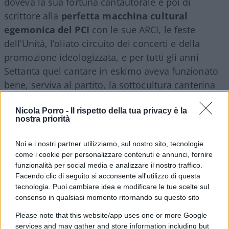
doveva la sua fortuna cantautorale e poi di
scrittore alla
perfetta macchina cultural
egemonica del PCI
con le sue ARCI, le feste
dell’Unità, l’oliato circuito dei concerti e della
promozione ideologizzata, e per tutti gli anni
Settanta quel cantare in eskimo aveva funzionato
bene, serviva al partito, la sottocultura canterina
s’incaricava, calando dall’alto la pessima
Nicola Porro -
Il rispetto della tua privacy è la
pubblicistica rivoluzionaria di riferimento, di
nostra priorità
coltivare il campo della contestazione giovanile,
possibilmente lasciandolo nell’alveo del PCI
Noi e i nostri partner utilizziamo, sul nostro sito, tecnologie
contro le derive estremistiche; Guccini e gli altri
come i cookie per personalizzare contenuti e annunci, fornire
funzionalità per social media e analizzare il nostro traffico.
non sono mai usciti da una fedeltà opportunistica,
Facendo clic di seguito si acconsente all'utilizzo di questa
se arrivavano agli scazzi con le mille forme di
tecnologia. Puoi cambiare idea e modificare le tue scelte sul
contestazione, dall’Autonomia a Lotta Continua,
consenso in qualsiasi momento ritornando su questo sito
dai grandi porcili del Re Nudo al Parco Lambro o
Please note that this website/app uses one or more Google
del convegno bolognese del ‘77 contro la
services and may gather and store information including but