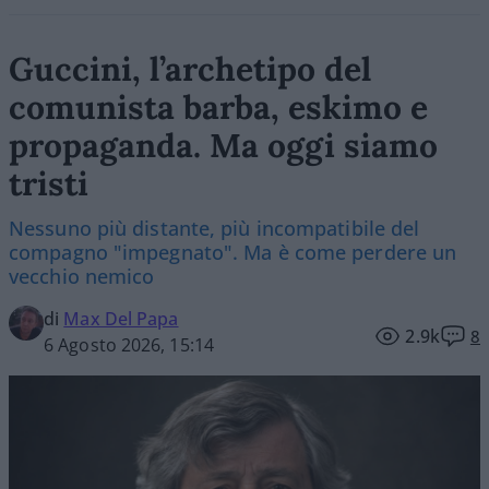
Guccini, l’archetipo del
comunista barba, eskimo e
propaganda. Ma oggi siamo
tristi
Nessuno più distante, più incompatibile del
compagno "impegnato". Ma è come perdere un
vecchio nemico
di
Max Del Papa
2.9k
8
6 Agosto 2026, 15:14