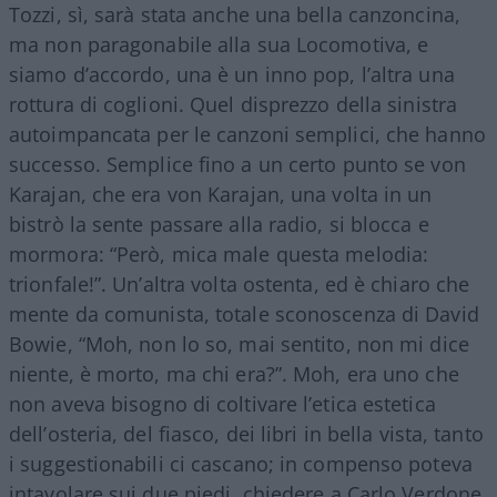
Tozzi, sì, sarà stata anche una bella canzoncina,
ma non paragonabile alla sua Locomotiva, e
siamo d’accordo, una è un inno pop, l’altra una
rottura di coglioni. Quel disprezzo della sinistra
autoimpancata per le canzoni semplici, che hanno
successo. Semplice fino a un certo punto se von
Karajan, che era von Karajan, una volta in un
bistrò la sente passare alla radio, si blocca e
mormora: “Però, mica male questa melodia:
trionfale!”. Un’altra volta ostenta, ed è chiaro che
mente da comunista, totale sconoscenza di David
Bowie, “Moh, non lo so, mai sentito, non mi dice
niente, è morto, ma chi era?”. Moh, era uno che
non aveva bisogno di coltivare l’etica estetica
dell’osteria, del fiasco, dei libri in bella vista, tanto
i suggestionabili ci cascano; in compenso poteva
intavolare sui due piedi, chiedere a Carlo Verdone,