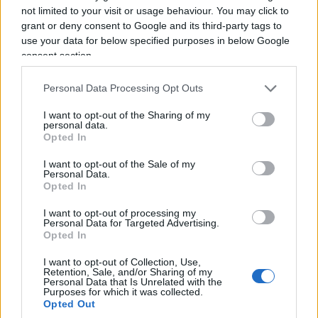
repressione, lo facevano in quel modo ambiguo,
not limited to your visit or usage behaviour. You may click to
grant or deny consent to Google and its third-party tags to
possibilista, perché il target giovanile aveva il suo
use your data for below specified purposes in below Google
peso, ma fondamentalmente rigido come voleva
consent section.
la nomenklatura di Botteghe Oscure.
Personal Data Processing Opt Outs
I want to opt-out of the Sharing of my
personal data.
Opted In
I want to opt-out of the Sale of my
Personal Data.
Opted In
I want to opt-out of processing my
Personal Data for Targeted Advertising.
Opted In
I want to opt-out of Collection, Use,
Retention, Sale, and/or Sharing of my
Personal Data that Is Unrelated with the
Purposes for which it was collected.
Opted Out
La cultura di un cantautore come Guccini era più