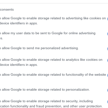
consents
o allow Google to enable storage related to advertising like cookies on
evice identifiers in apps.
o allow my user data to be sent to Google for online advertising
s.
to allow Google to send me personalized advertising.
o allow Google to enable storage related to analytics like cookies on
evice identifiers in apps.
. Qui il No ha sfiorato il 68%, con una
 per il NO. Dati analoghi arrivano dalla
o allow Google to enable storage related to functionality of the website
 gran parte del Meridione, dove l’affluenza,
to un muro compatto contro la separazione
o allow Google to enable storage related to personalization.
eri, i due CSM distinti e la nuova Corte
 fa hanno premiato la destra ora
bocciano
o allow Google to enable storage related to security, including
o Meloni.
Dunque il voto appare più di
cation functionality and fraud prevention, and other user protection.