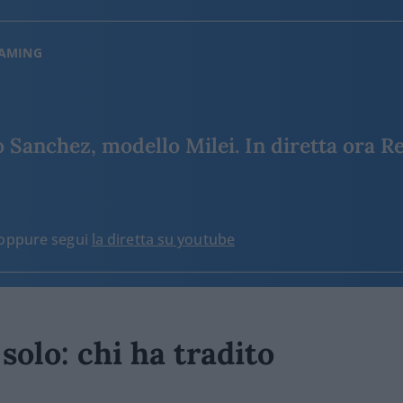
EAMING
Sanchez, modello Milei. In diretta ora Re
o oppure segui
la diretta su youtube
 solo: chi ha tradito