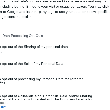
 that this website/app uses one or more Google services and may gath
including but not limited to your visit or usage behaviour. You may click 
n Nord a trazione SI e un Centro (come
 to Google and its third-party tags to use your data for below specifi
tato il Sud Italia. Regioni storicamente
ogle consent section.
lle che hanno consegnato a Fratelli d’Italia e
ette alle regionali)
hanno votato
volta più delle rosse Emilia Romagna e
l Data Processing Opt Outs
e, che deve spingere la maggioranza di
o opt-out of the Sharing of my personal data.
esto cambiamento inatteso.
In
o opt-out of the Sale of my Personal Data.
In
to opt-out of processing my Personal Data for Targeted
ing.
In
o opt-out of Collection, Use, Retention, Sale, and/or Sharing
ersonal Data that Is Unrelated with the Purposes for which it
lected.
Out