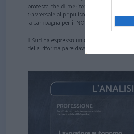
protesta che di merito: un rigetto verso 
trasversale al populismo di Giuseppe Con
la campagna per il NO con forza e coeren
Il Sud ha espresso un dissenso rabbioso e
della riforma pare davvero arduo.