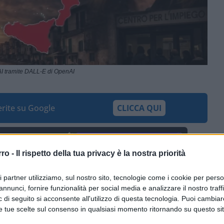
I tramite DALL-E di OpenAI
ferite su Google
CLICCA QUI
0:00
/
--:--
rro -
Il rispetto della tua privacy è la nostra priorità
quivocabili: il No ha prevalso con il 53,6%
ri partner utilizziamo, sul nostro sito, tecnologie come i cookie per pers
luenza record vicino al 59%. Non ci sono
annunci, fornire funzionalità per social media e analizzare il nostro traff
iaro, forte, netto
.
 di seguito si acconsente all'utilizzo di questa tecnologia. Puoi cambiar
e tue scelte sul consenso in qualsiasi momento ritornando su questo si