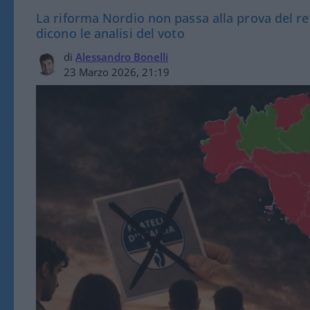
La riforma Nordio non passa alla prova del r
dicono le analisi del voto
di
Alessandro Bonelli
23 Marzo 2026, 21:19