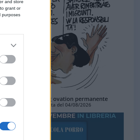
er and store
to grant or
ed purposes
La standing ovation permanente
Vignetta del 04/08/2026