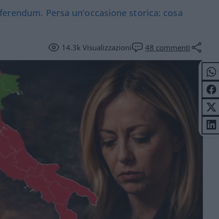
eferendum. Persa un'occasione storica: cosa
14.3k
Visualizzazioni
48
commenti