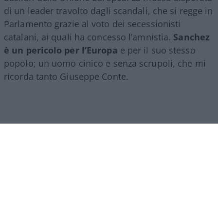
di un leader travolto dagli scandali, che si regge in
Parlamento grazie al voto dei secessionisti
catalani, ai quali ha concesso l’amnistia.
Sanchez
è un pericolo per l’Europa
e per il suo stesso
popolo; un uomo cinico e senza scrupoli, che mi
ricorda tanto Giuseppe Conte.