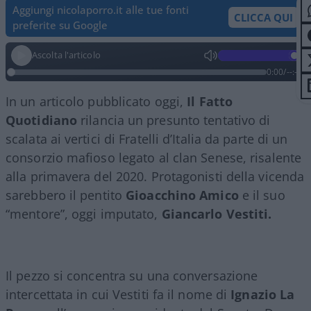
Aggiungi nicolaporro.it alle tue fonti
CLICCA QUI
preferite su Google
Ascolta l'articolo
0:00
/
--:--
In un articolo pubblicato oggi,
Il Fatto
Quotidiano
rilancia un presunto tentativo di
scalata ai vertici di Fratelli d’Italia da parte di un
consorzio mafioso legato al clan Senese, risalente
alla primavera del 2020. Protagonisti della vicenda
sarebbero il pentito
Gioacchino Amico
e il suo
“mentore”, oggi imputato,
Giancarlo Vestiti.
Il pezzo si concentra su una conversazione
intercettata in cui Vestiti fa il nome di
Ignazio La