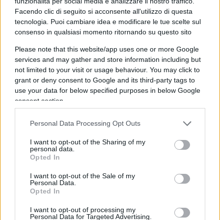
funzionalità per social media e analizzare il nostro traffico.
ad ambienti mafiosi. Mulè ha reagito con durezza,
Facendo clic di seguito si acconsente all'utilizzo di questa
parlando di un vero e proprio
“registro degli
tecnologia. Puoi cambiare idea e modificare le tue scelte sul
consenso in qualsiasi momento ritornando su questo sito
infangati”:
una lunga lista di persone non
indagate ma ugualmente esposte al pubblico
Please note that this website/app uses one or more Google
ludibrio al fine di delegittimarle. Una tecnica che,
services and may gather and store information including but
not limited to your visit or usage behaviour. You may click to
secondo questa lettura, sarebbe stata utilizzata
grant or deny consent to Google and its third-party tags to
anche di recente nel caso della fotografia che
use your data for below specified purposes in below Google
ritrae Giorgia Meloni accanto a un individuo poi
consent section.
rivelatosi criminale, di cui la Premier ignorava
Personal Data Processing Opt Outs
l’identità.
I want to opt-out of the Sharing of my
personal data.
Opted In
Lo schema, dunque, si ripeterebbe: si prende un
I want to opt-out of the Sale of my
elemento marginale o il nome pronunciato da un
Personal Data.
Opted In
pentito, lo si amplifica,
lo si collega al
centrodestra
e lo si presenta come prova di un
I want to opt-out of processing my
Personal Data for Targeted Advertising.