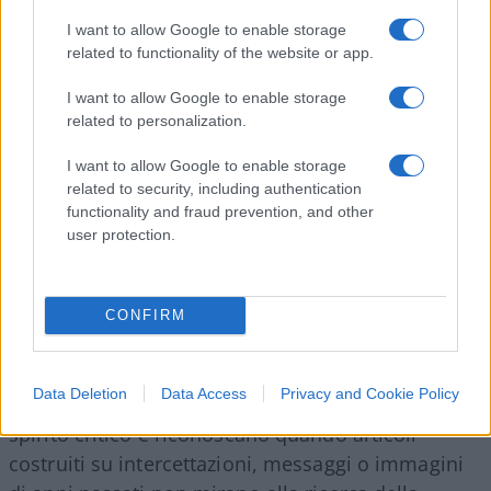
modo di procedere non sarebbe giornalismo
I want to allow Google to enable storage
d’inchiesta, bensì un copione politico travestito da
related to functionality of the website or app.
informazione, utile a rafforzare una narrazione
secondo cui la destra sarebbe strutturalmente
I want to allow Google to enable storage
collusa e moralmente compromessa.
related to personalization.
I want to allow Google to enable storage
Un racconto che, secondo questa visione,
related to security, including authentication
functionality and fraud prevention, and other
servirebbe anche a
delegittimare un governo
user protection.
che, nonostante le difficoltà, continua a
mantenere un consenso stabile.
CONFIRM
L’auspicio finale è che i lettori, al di là delle
Data Deletion
Data Access
Privacy and Cookie Policy
proprie preferenze politiche, mantengano uno
spirito critico e riconoscano quando articoli
costruiti su intercettazioni, messaggi o immagini