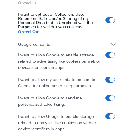
sistema compromesso. Ciò che preoccupa,
Opted In
secondo l’autore, è l’intensificarsi di questi
I want to opt-out of Collection, Use,
attacchi dopo la conclusione del referendum sulla
Retention, Sale, and/or Sharing of my
Personal Data that Is Unrelated with the
giustizia.
Purposes for which it was collected.
Opted Out
Viene quindi sollevato un interrogativo,
Google consents
richiamando anche considerazioni attribuite
al
I want to allow Google to enable storage
magistrato Gratteri:
alcuni giornali starebbero
related to advertising like cookies on web or
forse sfruttando la disponibilità di intercettazioni,
device identifiers in apps.
anche datate e non rilevanti, per colpire figure
I want to allow my user data to be sent to
ritenute scomode o invise a determinati ambienti?
Google for online advertising purposes.
I want to allow Google to send me
personalized advertising.
Quel che è certo, prosegue il testo, è che
I want to allow Google to enable storage
narrazioni basate su
insinuazioni e presunzioni
related to analytics like cookies on web or
di colpevolezza
risultano inaccettabili. Questo
device identifiers in apps.