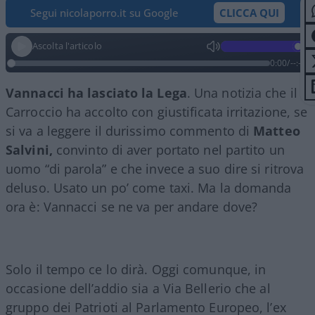
Segui nicolaporro.it su Google
CLICCA QUI
Ascolta l'articolo
0:00
/
--:--
Vannacci ha lasciato la Lega
. Una notizia che il
Carroccio ha accolto con giustificata irritazione, se
si va a leggere il durissimo commento di
Matteo
Salvini,
convinto di aver portato nel partito un
uomo “di parola” e che invece a suo dire si ritrova
deluso. Usato un po’ come taxi. Ma la domanda
ora è: Vannacci se ne va per andare dove?
Solo il tempo ce lo dirà. Oggi comunque, in
occasione dell’addio sia a Via Bellerio che al
gruppo dei Patrioti al Parlamento Europeo, l’ex