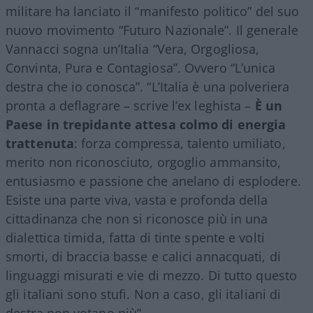
militare ha lanciato il “manifesto politico” del suo
nuovo movimento “Futuro Nazionale”. Il generale
Vannacci sogna un’Italia “Vera, Orgogliosa,
Convinta, Pura e Contagiosa”. Ovvero “L’unica
destra che io conosca”. “L’Italia è una polveriera
pronta a deflagrare – scrive l’ex leghista –
È un
Paese in trepidante attesa colmo di energia
trattenuta
: forza compressa, talento umiliato,
merito non riconosciuto, orgoglio ammansito,
entusiasmo e passione che anelano di esplodere.
Esiste una parte viva, vasta e profonda della
cittadinanza che non si riconosce più in una
dialettica timida, fatta di tinte spente e volti
smorti, di braccia basse e calici annacquati, di
linguaggi misurati e vie di mezzo. Di tutto questo
gli italiani sono stufi. Non a caso, gli italiani di
destra non votano più”.