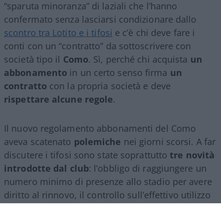
“sparuta minoranza” di laziali che l’hanno
confermato senza lasciarsi condizionare dallo
scontro tra Lotito e i tifosi
e c’è chi deve fare i
conti con un “contratto” da sottoscrivere con
società tipo il
Como
. Sì, perché chi acquista
un
abbonamento
in un certo senso firma
un
contratto
con la propria società e deve
rispettare alcune regole
.
Il nuovo regolamento abbonamenti del Como
aveva scatenato
polemiche
nei giorni scorsi. A far
discutere i tifosi sono state soprattutto
tre novità
introdotte dal club
: l’obbligo di raggiungere un
numero minimo di presenze allo stadio per avere
diritto al rinnovo, il controllo sull’effettivo utilizzo
del proprio posto (per evitare cessioni