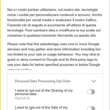
ancora. Deve esserlo ancora”.
Noi e i nostri partner utilizziamo, sul nostro sito, tecnologie
T di TRADIZIONI
come i cookie per personalizzare contenuti e annunci, fornire
funzionalità per social media e analizzare il nostro traffico.
Facendo clic di seguito si acconsente all'utilizzo di questa
tecnologia. Puoi cambiare idea e modificare le tue scelte sul
consenso in qualsiasi momento ritornando su questo sito
“Sono le radici che ancorano la nostra identità alla
nostra terra. Non possiamo e non vogliamo
Please note that this website/app uses one or more Google
services and may gather and store information including but
rinunciarvi. L’Italia deve riconquistare e custodire
not limited to your visit or usage behaviour. You may click to
la propria civiltà, fondata su valori, riferimenti
grant or deny consent to Google and its third-party tags to
storici e basi precise. Sono le radici della
use your data for below specified purposes in below Google
cristianità: del diritto romano, della filosofia
consent section.
greca, dell’eroismo romano-germanico che diede
Personal Data Processing Opt Outs
vita al Sacro Romano Impero, degli ottantamila
campanili attorno ai quali sono nate le nostre
I want to opt-out of the Sharing of my
personal data.
città, delle virtù per cui si sono immolati i nostri
Opted In
eroi e hanno combattuto i nostri nonni. Sono il
I want to opt-out of the Sale of my
profumo del pane, i canti natalizi, la domenica in