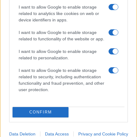
I want to allow Google to enable storage
related to analytics like cookies on web or
“Amore per il sangue del mio sangue: la famiglia.
device identifiers in apps.
Amore per chi mi sta vicino: il mio prossimo.
Amore per chi condivide i miei ideali e per chi
I want to allow Google to enable storage
related to functionality of the website or app.
lotta per essi: il mio popolo. La famiglia: l’unica,
insostituibile, conforme alla natura. Lo insegna la
I want to allow Google to enable storage
biologia: per vincere il tempo un popolo deve
related to personalization.
procreare, e per fare figli servono un uomo e una
I want to allow Google to enable storage
donna. Di otto miliardi di persone su questo
related to security, including authentication
pianeta tutti sono nati da un uomo e da una
functionality and fraud prevention, and other
donna. I figli hanno bisogno di un padre e di una
user protection.
madre uniti nella differenza e nella
complementarietà. Ne hanno la necessità per
CONFIRM
essere educati e per essere accompagnati nella
vita con continuità, valori e stabilità. Il prossimo è
chi ci sta vicino. Chi cresce con noi, parla come
Data Deletion
Data Access
Privacy and Cookie Policy