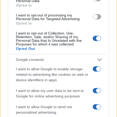
Personal Data.
Opted In
famiglia, il focolare domestico. Sono le croci, le
chiese, la cucina, i poeti, gli eroi. Non vogliamo un
I want to opt-out of processing my
Personal Data for Targeted Advertising.
mondo di sradicati e non vogliamo un’Italia
Opted In
sradicata. L’immigrazione di massa, anche quando
I want to opt-out of Collection, Use,
non criminale, sgretola la compattezza di una
Retention, Sale, and/or Sharing of my
Personal Data that Is Unrelated with the
civiltà, frantuma la solidarietà sociale, annacqua
Purposes for which it was collected.
l’identità di un popolo imponendo alla convivenza
Opted Out
forzata un numero eccessivo ed insostenibile di
Google consents
individui con storie, abitudini, riferimenti e
I want to allow Google to enable storage
religioni diverse. Le nostre tradizioni non sono
related to advertising like cookies on web or
negoziabili. Non sono diluibili. Per chi non si
device identifiers in apps.
integra e non si assimila la remigrazione diventa
una necessità”.
I want to allow my user data to be sent to
Google for online advertising purposes.
A di AMORE
I want to allow Google to send me
personalized advertising.