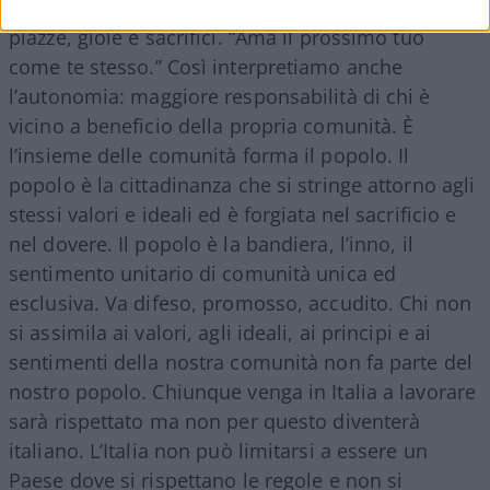
noi, condivide scuola, sport, strade, avventure,
piazze, gioie e sacrifici. “Ama il prossimo tuo
come te stesso.” Così interpretiamo anche
l’autonomia: maggiore responsabilità di chi è
vicino a beneficio della propria comunità. È
l’insieme delle comunità forma il popolo. Il
popolo è la cittadinanza che si stringe attorno agli
stessi valori e ideali ed è forgiata nel sacrificio e
nel dovere. Il popolo è la bandiera, l’inno, il
sentimento unitario di comunità unica ed
esclusiva. Va difeso, promosso, accudito. Chi non
si assimila ai valori, agli ideali, ai principi e ai
sentimenti della nostra comunità non fa parte del
nostro popolo. Chiunque venga in Italia a lavorare
sarà rispettato ma non per questo diventerà
italiano. L’Italia non può limitarsi a essere un
Paese dove si rispettano le regole e non si