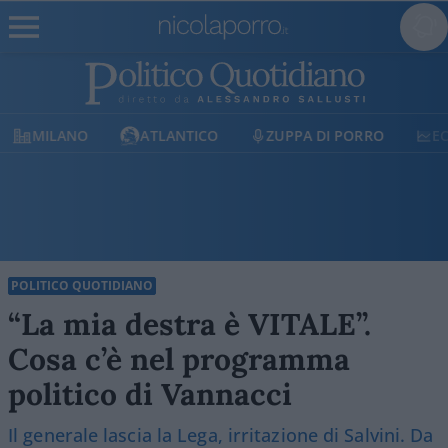
MILANO
ATLANTICO
ZUPPA DI PORRO
E
POLITICO QUOTIDIANO
“La mia destra è VITALE”.
Cosa c’è nel programma
politico di Vannacci
Il generale lascia la Lega, irritazione di Salvini. Da