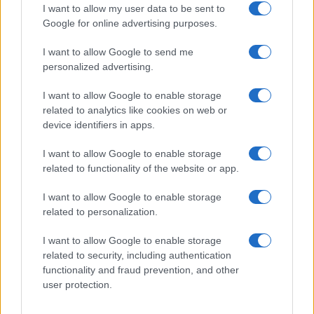
non potranno iniziare. E tante grazie a Giuli.
I want to allow my user data to be sent to
Google for online advertising purposes.
Nicolaporro.it è anche su Whatsapp. È
I want to allow Google to send me
sufficiente
cliccare qui
per iscriversi al canale ed
personalized advertising.
essere sempre aggiornati (gratis).
I want to allow Google to enable storage
related to analytics like cookies on web or
device identifiers in apps.
13
I want to allow Google to enable storage
Leggi i commenti
related to functionality of the website or app.
I want to allow Google to enable storage
related to personalization.
I want to allow Google to enable storage
related to security, including authentication
functionality and fraud prevention, and other
user protection.