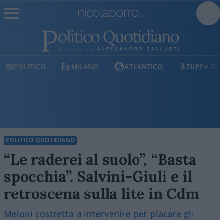
POLITICO
MILANO
ATLANTICO
ZUPPA DI
POLITICO QUOTIDIANO
“Le raderei al suolo”, “Basta
spocchia”. Salvini-Giuli e il
retroscena sulla lite in Cdm
Meloni costretta a intervenire per placare gli