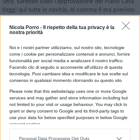
Sera
, sarebbe stato l’approvazione del Piano Casa
(leggi qui tutte le novità). Al comma 9 era previsto
il sacrosanto depotenziamento delle
Soprintendenze nel caso di lavori “nelle case
Nicola Porro -
Il rispetto della tua privacy è la
nostra priorità
popolari”, che così avrebbero potuto
iniziare i
lavori senza attenderne il via libera
(che
Noi e i nostri partner utilizziamo, sul nostro sito, tecnologie
avrebbero avuto 30 giorni per segnalare
come i cookie per personalizzare contenuti e annunci, fornire
irregolarità). “Io così non voto il Piano casa e
funzionalità per social media e analizzare il nostro traffico.
Facendo clic di seguito si acconsente all'utilizzo di questa
faccio mettere a verbale che il ministro della
tecnologia. Puoi cambiare idea e modificare le tue scelte sul
Cultura è contrario”, ha risposto Giuli. “Basta
consenso in qualsiasi momento ritornando su questo sito
spocchia”, li ha avvisati Meloni provocando la
Please note that this website/app uses one or more Google
reazione stizzita di Giuli: “Non sono l’unico ad
services and may gather and store information including but
averla”. Poco prima infatti Salvini aveva spiegato
not limited to your visit or usage behaviour. You may click to
che lui le Soprintendenze le “raderebbe al suolo”:
grant or deny consent to Google and its third-party tags to
use your data for below specified purposes in below Google
“Io, no – gli aveva risposto Giuli – tutelo l’articolo 9
consent section.
della Costituzione, se hai coraggio esci fuori e
ripeti questa affermazione in pubblico”.
Personal Data Processing Opt Outs