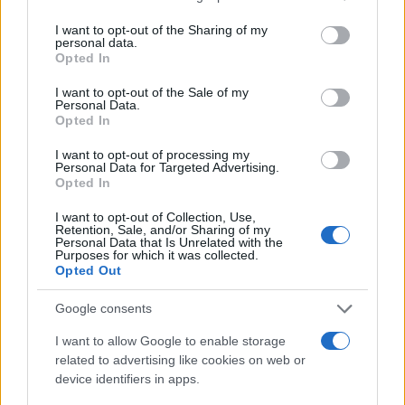
I want to opt-out of the Sharing of my
In fondo ieri è stata una giornata non facile, per il
personal data.
Opted In
titolare della Cultura. Dopo l’invio degli ispettori
alla Biennale di Venezia a causa della
querelle sul
I want to opt-out of the Sale of my
Personal Data.
padiglione della Russia e sulla partecipazione di
Opted In
Israele
. Alla fine si è dimessa in blocco la giuria
I want to opt-out of processing my
internazionale e Pietrangelo Buttafuoco ha
Personal Data for Targeted Advertising.
Opted In
affidato ai visitatori il compito di assegnare i due
premi.
I want to opt-out of Collection, Use,
Retention, Sale, and/or Sharing of my
Personal Data that Is Unrelated with the
Purposes for which it was collected.
Opted Out
Alla fine comunque, scrive il Corsera, a placare gli
Google consents
animi sarebbe stato il ministro Lollobrigida. La
norma prevista da Salvini è stata riscritta e alla
I want to allow Google to enable storage
related to advertising like cookies on web or
fine le Soprintendenze, nei centri storici, avranno
device identifiers in apps.
40 giorni per esprimersi e nel frattempo i lavori