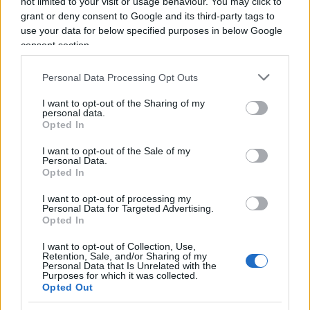
Altrimenti il no diventa pretestuoso”, ha dichiarato
not limited to your visit or usage behaviour. You may click to
grant or deny consent to Google and its third-party tags to
il vicepremier. Il ragionamento di Tajani è chiaro:
use your data for below specified purposes in below Google
la maggioranza presenta un testo, l’opposizione
consent section.
può proporre modifiche, ma non può limitarsi a
respingere tutto prima ancora di sedersi.
Personal Data Processing Opt Outs
“Parliamo, discutiamo, abbiamo una proposta,
I want to opt-out of the Sharing of my
fateci i vostri correttivi, ma è compito della
personal data.
Opted In
maggioranza fare delle proposte. Noi le abbiamo
fatte e siamo pronti a discutere. Da parte nostra
I want to opt-out of the Sale of my
Personal Data.
c’è grande apertura per avere una legge elettorale
Opted In
che garantisca stabilità al nostro Paese e
I want to opt-out of processing my
governabilità, chiunque vinca. Quindi è una legge
Personal Data for Targeted Advertising.
Opted In
che riguarda tutti, non riguarda noi”. Poi il
vicepremier ha escluso l’idea di sistemi pensati
I want to opt-out of Collection, Use,
Retention, Sale, and/or Sharing of my
per non far vincere davvero nessuno: “Smentisco
Personal Data that Is Unrelated with the
Purposes for which it was collected.
qualsiasi ipotesi che si possa pensare a pareggi,
Opted Out
non esistono: o si vince o si perde quando c’è una