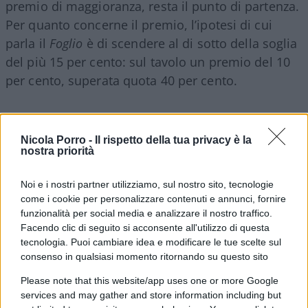
premio di maggioranza, resta il punto di partenza.
Per quanto concerne il premio, l’ipotesi di cui
parla il
Foglio
è di scendere al di sotto della soglia
del più 15 per cento: sul tavolo un premio del 10
per cento, superata quota 40 per cento.
Da Bratislava è intervenuto anche
Antonio Tajani
,
Nicola Porro -
Il rispetto della tua privacy è la
nostra priorità
che ha provato a rimettere la questione sul
terreno politico. “Noi abbiamo una proposta,
Noi e i nostri partner utilizziamo, sul nostro sito, tecnologie
siamo disposti a discutere, se poi non vogliono
come i cookie per personalizzare contenuti e annunci, fornire
discutere è una scelta loro. L’abbiamo sempre
funzionalità per social media e analizzare il nostro traffico.
Facendo clic di seguito si acconsente all'utilizzo di questa
detto, la legge elettorale va fatta insieme
tecnologia. Puoi cambiare idea e modificare le tue scelte sul
all’opposizione, il compito della maggioranza è
consenso in qualsiasi momento ritornando su questo sito
quello di fare una proposta, poi sediamoci attorno
Please note that this website/app uses one or more Google
a un tavolo e vediamo che cosa vogliono fare.
services and may gather and store information including but