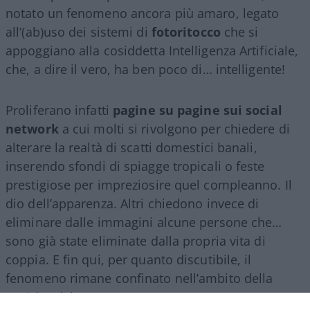
notato un fenomeno ancora più amaro, legato
all’(ab)uso dei sistemi di
fotoritocco
che si
appoggiano alla cosiddetta Intelligenza Artificiale,
che, a dire il vero, ha ben poco di… intelligente!
Proliferano infatti
pagine su pagine sui social
network
a cui molti si rivolgono per chiedere di
alterare la realtà di scatti domestici banali,
inserendo sfondi di spiagge tropicali o feste
prestigiose per impreziosire quel compleanno. Il
dio dell’apparenza. Altri chiedono invece di
eliminare dalle immagini alcune persone che…
sono già state eliminate dalla propria vita di
coppia. E fin qui, per quanto discutibile, il
fenomeno rimane confinato nell’ambito della
vanità e del rancore.