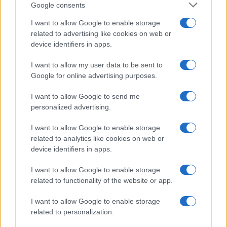
campagna elettorale e c’è un voto”.
Google consents
I want to allow Google to enable storage
related to advertising like cookies on web or
Le
opposizioni
, però, almeno per ora non
device identifiers in apps.
sembrano intenzionate a concedere aperture. I
capigruppo del centrodestra a Montecitorio
I want to allow my user data to be sent to
“contatteranno” già “nelle prossime ore” i colleghi
Google for online advertising purposes.
di centrosinistra per “avviare un tavolo di
I want to allow Google to send me
confronto”, ma il clima è tutt’altro che disteso. Pd,
personalized advertising.
Movimento 5 Stelle e alleati attendono mosse
I want to allow Google to enable storage
formali, mentre in commissione alla Camera sono
related to analytics like cookies on web or
già partite le audizioni degli esperti. A complicare
device identifiers in apps.
il quadro è arrivato anche l’appello di 126
I want to allow Google to enable storage
costituzionalisti, tra cui Enzo Cheli, Ugo De Siervo,
related to functionality of the website or app.
Roberto Zaccaria, Enrico Grosso e Andrea
Pugiotto, che hanno espresso “forte
I want to allow Google to enable storage
preoccupazione” sulla riforma, ritenendo che
related to personalization.