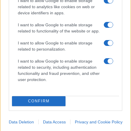
I want to allow Google to enable storage
cambiato il titolo…”
related to analytics like cookies on web or
device identifiers in apps.
Milano, Salvini avverte Vannacci (e pure
Calenda): “Non ci alleiamo con chi è contro il
I want to allow Google to enable storage
governo”
related to functionality of the website or app.
I want to allow Google to enable storage
related to personalization.
I want to allow Google to enable storage
related to security, including authentication
Nicolaporro.it è anche su Whatsapp. È
functionality and fraud prevention, and other
user protection.
sufficiente
cliccare qui
per iscriversi al canale ed
essere sempre aggiornati (gratis).
CONFIRM
31
Leggi i commenti
Data Deletion
Data Access
Privacy and Cookie Policy