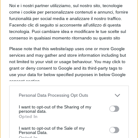
(-0,1), nettamente avanti rispetto al centrosinistra
Noi e i nostri partner utilizziamo, sul nostro sito, tecnologie
al 30,1% (+0,1), con il Movimento 5 Stelle stabile al
come i cookie per personalizzare contenuti e annunci, fornire
12,8% (-0,1), il Terzo Polo al 5,5% (+0,2) e gli altri al
funzionalità per social media e analizzare il nostro traffico.
6,9% (=).
Facendo clic di seguito si acconsente all'utilizzo di questa
tecnologia. Puoi cambiare idea e modificare le tue scelte sul
consenso in qualsiasi momento ritornando su questo sito
Ma è la proiezione al 2026 a segnalare l’elemento
Please note that this website/app uses one or more Google
più interessante:
il cosiddetto “campo largo”
services and may gather and store information including but
arriverebbe al 45,4% (+0,2),
superando di misura
not limited to your visit or usage behaviour. You may click to
il centrodestra fermo al 44,7% (-0,1). Restano fuori
grant or deny consent to Google and its third-party tags to
use your data for below specified purposes in below Google
dai due blocchi principali Futuro Nazionale al
consent section.
3,5% (+0,2) e Azione al 3,0% (-0,1), mentre le altre
forze si attestano complessivamente al 3,4% (-0,2).
Personal Data Processing Opt Outs
Si tratta di variazioni contenute, ma indicative di
I want to opt-out of the Sharing of my
una dinamica competitiva sempre più serrata tra i
personal data.
Opted In
due principali schieramenti. La distanza minima
tra centrodestra e campo largo suggerisce un
I want to opt-out of the Sale of my
Personal Data.
equilibrio ancora instabile, dove anche piccoli
Opted In