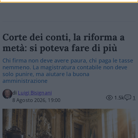
Corte dei conti, la riforma a
metà: si poteva fare di più
Chi firma non deve avere paura, chi paga le tasse
nemmeno. La magistratura contabile non deve
solo punire, ma aiutare la buona
amministrazione
di
Luigi Bisignani
1.5k
1
8 Agosto 2026, 19:00