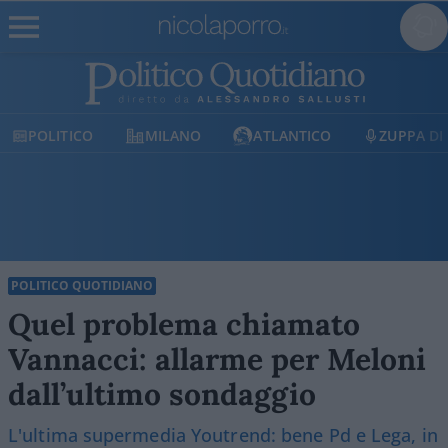
POLITICO
MILANO
ATLANTICO
ZUPPA DI P
POLITICO QUOTIDIANO
Quel problema chiamato
Vannacci: allarme per Meloni
dall’ultimo sondaggio
L'ultima supermedia Youtrend: bene Pd e Lega, in