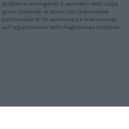
problema restringendo il perimetro della colpa
grave, limitando in alcuni casi l’esposizione
patrimoniale di chi amministra e intervenendo
sull’organizzazione della magistratura contabile.
Obiettivi comprensibili, ma forse come si ripete