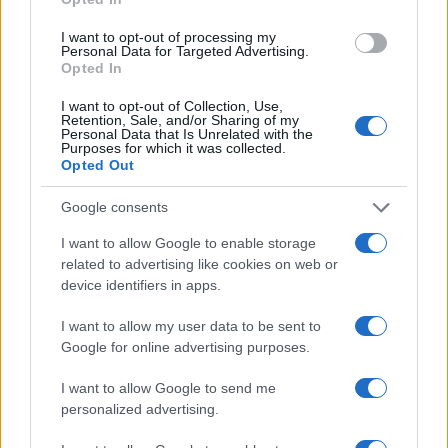
spostamenti di consenso possono risultare
I want to opt-out of processing my
decisivi. E dove quel 3% di Vannacci potrebbe fare
Personal Data for Targeted Advertising.
Opted In
la differenza.
I want to opt-out of Collection, Use,
Retention, Sale, and/or Sharing of my
Personal Data that Is Unrelated with the
Purposes for which it was collected.
La Supermedia, come noto, è una media
Opted Out
ponderata dei sondaggi nazionali, costruita
Google consents
tenendo conto della dimensione dei campioni,
della data di rilevazione e delle metodologie
I want to allow Google to enable storage
related to advertising like cookies on web or
utilizzate. In questo aggiornamento sono stati
device identifiers in apps.
inclusi i dati di Demopolis, EMG, Eumetra, Noto,
Only Numbers, Piepoli, SWG, Tecnè e Youtrend.
I want to allow my user data to be sent to
Google for online advertising purposes.
Leggi anche:
I want to allow Google to send me
personalized advertising.
Vannacci non va in piazza con Salvini: “Hanno