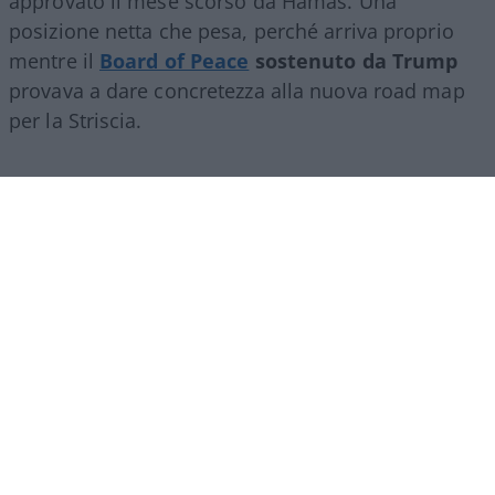
approvato il mese scorso da Hamas. Una
posizione netta che pesa, perché arriva proprio
mentre il
Board of Peace
sostenuto da Trump
provava a dare concretezza alla nuova road map
per la Striscia.