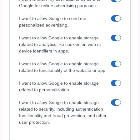
Google for online advertising purposes.
Le parole di Appendino rappresentano dunque
qualcosa di più di una semplice polemica
I want to allow Google to send me
personalized advertising.
personale: sono il sintomo di una coalizione che
fatica ancora a definire la propria identità, i propri
I want to allow Google to enable storage
confini e le proprie regole di convivenza. E se il
related to analytics like cookies on web or
device identifiers in apps.
campo largo non riesce a trovare una sintesi
neppure sulla figura di Renzi, nonostante la
I want to allow Google to enable storage
comune opposizione al governo Meloni, appare
related to functionality of the website or app.
legittimo interrogarsi sulla sua capacità di
I want to allow Google to enable storage
trasformarsi in una proposta di governo coesa e
related to personalization.
credibile per il Paese.
I want to allow Google to enable storage
related to security, including authentication
functionality and fraud prevention, and other
Se Renzi è Loki,
il dio dell’inganno evocato da
user protection.
Chiara Appendin
o, il campo largo rischia di
apparire come un congresso di divinità in perenne