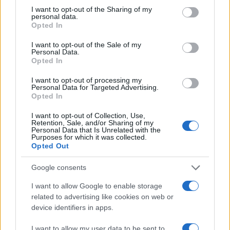
I want to opt-out of the Sharing of my
personal data.
Opted In
I want to opt-out of the Sale of my
Personal Data.
Opted In
I want to opt-out of processing my
Personal Data for Targeted Advertising.
Opted In
Quando un’esponente di primo piano di uno dei
I want to opt-out of Collection, Use,
partiti più rilevanti dell’alleanza progressista
Retention, Sale, and/or Sharing of my
Personal Data that Is Unrelated with the
esprime pubblicamente valutazioni così severe nei
Purposes for which it was collected.
Opted Out
confronti di un potenziale alleato, emerge con
chiarezza la profondità delle divisioni interne. Non
Google consents
si tratta soltanto di
divergenze tattiche o di
I want to allow Google to enable storage
personalismi
, ma di una distanza politica e
related to advertising like cookies on web or
culturale che continua a rendere complessa la
device identifiers in apps.
costruzione di una proposta unitaria.
I want to allow my user data to be sent to