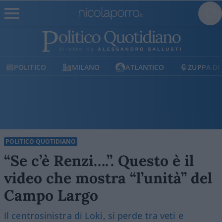
MILANO
ATLANTICO
ZUPPA DI PORRO
POLITICO QUOTIDIANO
“Se c’è Renzi….”. Questo è il
video che mostra “l’unità” del
Campo Largo
Il centrosinistra di Loki, si perde tra veti e