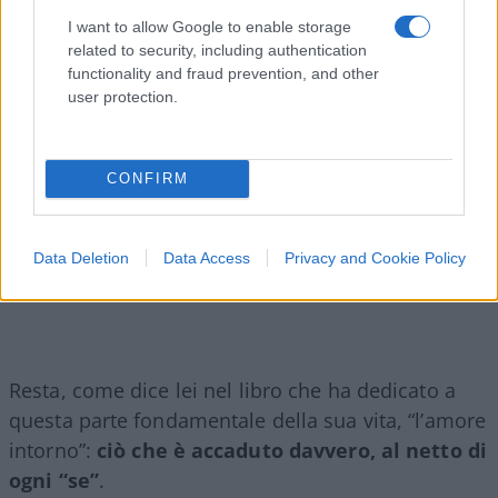
impossibile da verificare.
I want to allow Google to enable storage
related to security, including authentication
functionality and fraud prevention, and other
user protection.
CONFIRM
Data Deletion
Data Access
Privacy and Cookie Policy
Resta, come dice lei nel libro che ha dedicato a
questa parte fondamentale della sua vita, “l’amore
intorno”:
ciò che è accaduto davvero, al netto di
ogni “se”
.