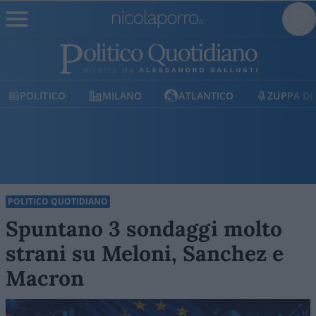
POLITICO
MILANO
ATLANTICO
ZUPPA DI
POLITICO QUOTIDIANO
Spuntano 3 sondaggi molto
strani su Meloni, Sanchez e
Macron