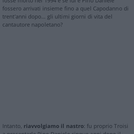
fosse morto nel 1994 e se lui e Pino Daniele
fossero arrivati insieme fino a quel Capodanno di
trent’anni dopo… gli ultimi giorni di vita del
cantautore napoletano?
Intanto,
riavvolgiamo il nastro
: fu proprio Troisi