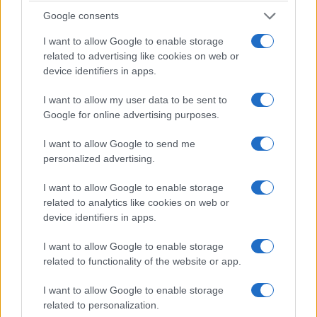
il cerchio.
Google consents
I want to allow Google to enable storage
Ecco allora il vero gioco delle ipotesi, quello che
related to advertising like cookies on web or
device identifiers in apps.
lega insieme i due fili del racconto di Fabiola: un
Massimo Troisi ancora presente per intercedere, e
I want to allow my user data to be sent to
un segnale — quello delle canzoni di Capodanno
Google for online advertising purposes.
— colto e non lasciato cadere. In questo scenario
I want to allow Google to send me
alternativo, i quattro giorni che separarono quel
personalized advertising.
concerto dalla scomparsa di Pino Daniele
non
I want to allow Google to enable storage
sarebbero stati gli ultimi di una storia in
related to analytics like cookies on web or
sospeso ma l’inizio di un nuovo inizio
. Non
device identifiers in apps.
sappiamo, ovviamente, se sarebbe bastato. Ma è
I want to allow Google to enable storage
proprio la sensazione di un tempo mancato per
related to functionality of the website or app.
pochissimo — quel “non abbiamo avuto il tempo
di dircelo”, come lo definisce Fabiola stessa — a
I want to allow Google to enable storage
rendere questa ipotesi tanto struggente quanto
related to personalization.