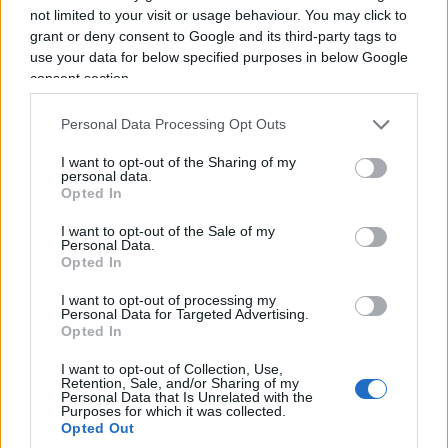
not limited to your visit or usage behaviour. You may click to
grant or deny consent to Google and its third-party tags to
use your data for below specified purposes in below Google
consent section.
Personal Data Processing Opt Outs
I want to opt-out of the Sharing of my
Fabiola non crede che quella separazione sarebbe
personal data.
Opted In
diventata un divorzio formale. Pensa che lei e
Pino avrebbero continuato a discutere, ad
I want to opt-out of the Sale of my
Personal Data.
“arrabbiarsi” — usa proprio questa parola ma che
Opted In
non sarebbero riusciti a disfare quel “noi”
I want to opt-out of processing my
fortemente voluto fin dall’inizio. È la stessa logica
Personal Data for Targeted Advertising.
Opted In
per cui, oggi, associa la fine imminente e
improvvisa del gennaio 2015 non a una rottura
I want to opt-out of Collection, Use,
Retention, Sale, and/or Sharing of my
definitiva ma a
un capitolo interrotto a metà
:
Personal Data that Is Unrelated with the
Purposes for which it was collected.
due persone che si erano allontanate, colte da un
Opted Out
destino che non ha lasciato il tempo per chiudere