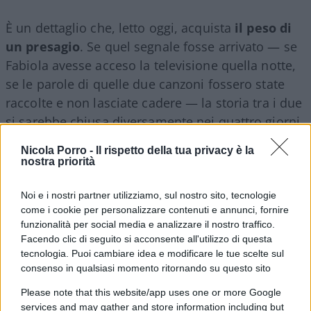
È un dettaglio che, letto oggi, acquista
il peso di
un presagio
. Se quel segnale fosse arrivato — se
Fabiola avesse acceso la televisione quella notte,
se le parole di quelle due canzoni fossero state
raccolte e non lasciate cadere — la storia tra i due
si sarebbe chiusa diversamente nei quattro giorni
che restavano? O il destino, come dice lei stessa
Nicola Porro -
Il rispetto della tua privacy è la
parlando del caso e del non caso nella loro storia,
nostra priorità
aveva già scritto un’altra pagina, indipendente da
qualunque riavvicinamento?
Noi e i nostri partner utilizziamo, sul nostro sito, tecnologie
come i cookie per personalizzare contenuti e annunci, fornire
funzionalità per social media e analizzare il nostro traffico.
Facendo clic di seguito si acconsente all'utilizzo di questa
tecnologia. Puoi cambiare idea e modificare le tue scelte sul
consenso in qualsiasi momento ritornando su questo sito
Please note that this website/app uses one or more Google
services and may gather and store information including but