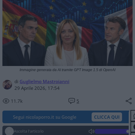
Immagine generata da AI tramite GPT Image 1.5 di OpenAI
di
Guglielmo Mastroianni
29 Aprile 2026, 17:54
11.7k
5
Segui nicolaporro.it su Google
CLICCA QUI
Ascolta l'articolo