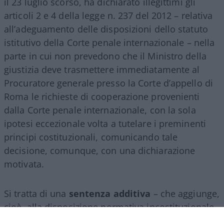
il 23 luglio scorso, ha dichiarato illegittimi gli
articoli 2 e 4 della legge n. 237 del 2012 – relativa
all’adeguamento delle disposizioni dello statuto
istitutivo della Corte penale internazionale – nella
parte in cui non prevedono che il Ministro della
giustizia deve trasmettere immediatamente al
Procuratore generale presso la Corte d’appello di
Roma le richieste di cooperazione provenienti
dalla Corte penale internazionale, con la sola
ipotesi eccezionale volta a tutelare i preminenti
principi costituzionali, comunicando tale
decisione, comunque, con una dichiarazione
motivata.
Si tratta di una
sentenza additiva
– che aggiunge,
cioè, alla disposizione normativa incostituzionale
la parte ritenuta mancante – di grande rilievo,