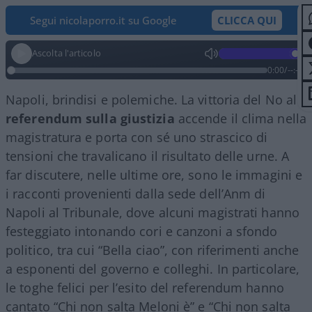
Segui nicolaporro.it su Google
CLICCA QUI
Ascolta l'articolo
0:00
/
--:--
Napoli, brindisi e polemiche. La vittoria del No al
referendum sulla giustizia
accende il clima nella
magistratura e porta con sé uno strascico di
tensioni che travalicano il risultato delle urne. A
far discutere, nelle ultime ore, sono le immagini e
i racconti provenienti dalla sede dell’Anm di
Napoli al Tribunale, dove alcuni magistrati hanno
festeggiato intonando cori e canzoni a sfondo
politico, tra cui “Bella ciao”, con riferimenti anche
a esponenti del governo e colleghi. In particolare,
le toghe felici per l’esito del referendum hanno
cantato “Chi non salta Meloni è” e “Chi non salta