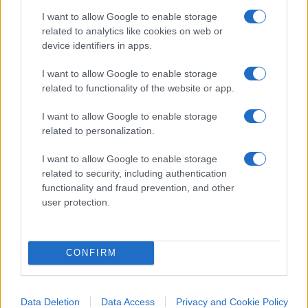
I want to allow Google to enable storage
related to analytics like cookies on web or
device identifiers in apps.
I want to allow Google to enable storage
related to functionality of the website or app.
I want to allow Google to enable storage
related to personalization.
I want to allow Google to enable storage
related to security, including authentication
functionality and fraud prevention, and other
E adesso molti si chiedono:
il Csm aprirà una
user protection.
pratica a tutela della Imparato
, contro quelli
che l’hanno presa personalmente di mira?
CONFIRM
Sulla vicenda interviene anche la politica. “Quanto
Data Deletion
Data Access
Privacy and Cookie Policy