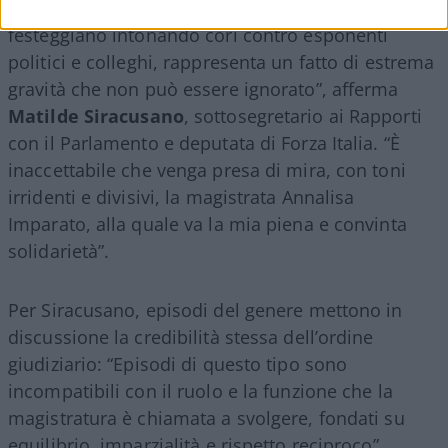
accaduto a Napoli, con magistrati dell’Anm che
festeggiano intonando cori contro esponenti
politici e colleghi, rappresenta un fatto di estrema
gravità che non può essere ignorato”, afferma
Matilde
Siracusano
, sottosegretario ai Rapporti
con il Parlamento e deputata di Forza Italia. “È
inaccettabile che venga presa di mira, con toni
irridenti e divisivi, la magistrata Annalisa
Imparato, alla quale va la mia piena e convinta
solidarietà”.
Per Siracusano, episodi del genere mettono in
discussione la credibilità stessa dell’ordine
giudiziario: “Episodi di questo tipo sono
incompatibili con il ruolo e la funzione che la
magistratura è chiamata a svolgere, fondati su
equilibrio, imparzialità e rispetto reciproco”.