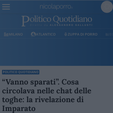
MILANO
ATLANTICO
ZUPPA DI PORRO
E
POLITICO QUOTIDIANO
“Vanno sparati”. Cosa
circolava nelle chat delle
toghe: la rivelazione di
Imparato