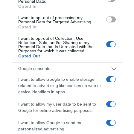
messaggi del tipo ‘vanno sparati’ riferendosi ai
Personal Data.
Opted In
rappresentanti di lista che si presentavano con i
vessilli del Sì”. Un comportamento che per
I want to opt-out of processing my
Personal Data for Targeted Advertising.
Imparato è “fuori dalla grammatica istituzionale” e
Opted In
che ricorda più il modo di fare criminale che
I want to opt-out of Collection, Use,
quello dei tribunali.
Retention, Sale, and/or Sharing of my
Personal Data that Is Unrelated with the
Purposes for which it was collected.
Opted Out
Google consents
I want to allow Google to enable storage
related to advertising like cookies on web or
device identifiers in apps.
I want to allow my user data to be sent to
Google for online advertising purposes.
I want to allow Google to send me
personalized advertising.