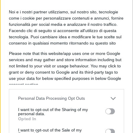
cittadini non possiamo che accogliere la volontà
del popolo italiano, che è stata ben orientata e ha
Noi e i nostri partner utilizziamo, sul nostro sito, tecnologie
come i cookie per personalizzare contenuti e annunci, fornire
dimostrato un attaccamento allo Stato perché
funzionalità per social media e analizzare il nostro traffico.
l’affluenza ha avuto numeri altissimi. È chiaro che
Facendo clic di seguito si acconsente all'utilizzo di questa
bisogna affrontare il problema della giustizia
e
tecnologia. Puoi cambiare idea e modificare le tue scelte sul
l’impegno di rendere la giustizia più giusta ed
consenso in qualsiasi momento ritornando su questo sito
efficiente non finisce oggi”.
Please note that this website/app uses one or more Google
services and may gather and store information including but
not limited to your visit or usage behaviour. You may click to
Ma la Imparato,
ospite di
Quarta Repubblica
, ha
grant or deny consent to Google and its third-party tags to
fatto anche una rivelazione clamorosa. Intanto ha
use your data for below specified purposes in below Google
raccontato di aver riconosciuto numerosi colleghi
consent section.
in quelle immagini, tra cui “volti molto noti” nel
Personal Data Processing Opt Outs
Tribunale di Napoli e colleghi dell’ufficio di
procura. Ma non solo: “Quello che abbiamo visto
I want to opt-out of the Sharing of my
personal data.
è solo una delle piccole cose di questi mesi.
Opted In
Questa mattina nelle chat di magistrati giravano
I want to opt-out of the Sale of my