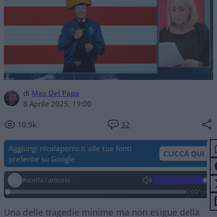
di
Max Del Papa
8 Aprile 2025, 19:00
10.9k
32
Aggiungi nicolaporro.it alle tue fonti
CLICCA QUI
preferite su Google
Ascolta l'articolo
0:00
/
--:--
Una delle tragedie minime ma non esigue della