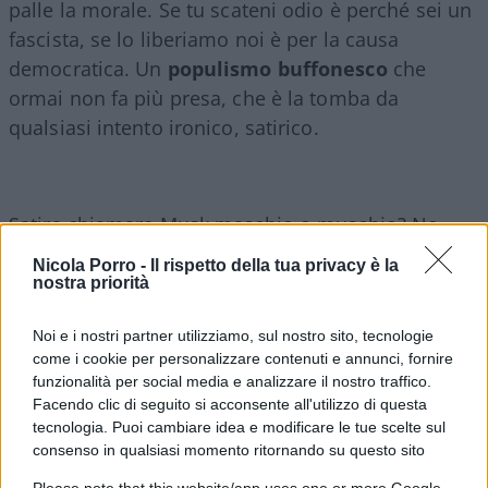
palle la morale. Se tu scateni odio è perché sei un
fascista, se lo liberiamo noi è per la causa
democratica. Un
populismo buffonesco
che
ormai non fa più presa, che è la tomba da
qualsiasi intento ironico, satirico.
Satira chiamare Musk maschio o muschio? No,
satira sarebbe dire che Littizzetto è coeva del
Nicola Porro -
Il rispetto della tua privacy è la
Manifesto di Ventotene ed invecchiata altrettanto
nostra priorità
male. Ma se lo fai si ingessano dietro il frasario
Noi e i nostri partner utilizziamo, sul nostro sito, tecnologie
senza parole del politicamente corretto che
come i cookie per personalizzare contenuti e annunci, fornire
gronda sdegni partigiani. Oppure, volendo,
funzionalità per social media e analizzare il nostro traffico.
potrebbe essere la mera constatazione della realtà
Facendo clic di seguito si acconsente all'utilizzo di questa
di un tecnocrate che denuncia gli strumenti della
tecnologia. Puoi cambiare idea e modificare le tue scelte sul
consenso in qualsiasi momento ritornando su questo sito
post modernità come le auto elettriche che per
Please note that this website/app uses one or more Google