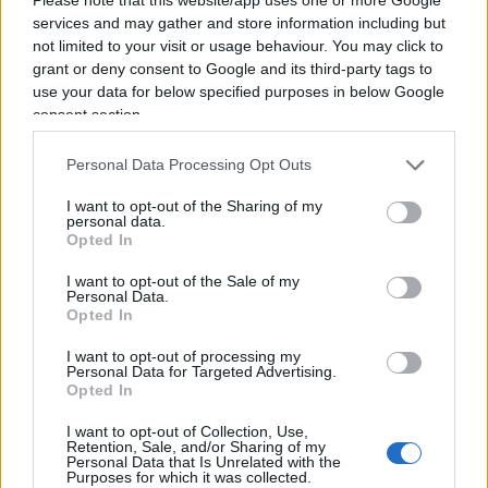
primo ha messo in commercio. Littizzetto detta
services and may gather and store information including but
Lucianina non ci arriva, lei o chi per lei tradiscono
not limited to your visit or usage behaviour. You may click to
tutt’altra ossessione che poi è l’eterno feticcio
grant or deny consent to Google and its third-party tags to
della sinistra bottegaia,
il soldo
: in 4 minuti
use your data for below specified purposes in below Google
consent section.
ricorda come fosse una colpa biblica dieci che
Trump è un miliardario, che ne ha troppi, però ha
Personal Data Processing Opt Outs
perso 137 miliardi in due mesi: questo dovrebbe
interessare? Dovrebbe divertire? Il numero di
I want to opt-out of the Sharing of my
personal data.
varietà è così sconfortante che lo stesso Fazio lo
Opted In
chiude con l’aria sbrigativa di chi preferisce voltar
I want to opt-out of the Sale of my
pagina, dedicarsi ad altro, compiacere il prossimo
Personal Data.
Opted In
trombone di sinistra in scaletta.
I want to opt-out of processing my
Personal Data for Targeted Advertising.
Leggi anche:
Opted In
I want to opt-out of Collection, Use,
Retention, Sale, and/or Sharing of my
Littizzetto offende i soldati? Cruciani a valanga:
Personal Data that Is Unrelated with the
Purposes for which it was collected.
“Dovete stare muti”