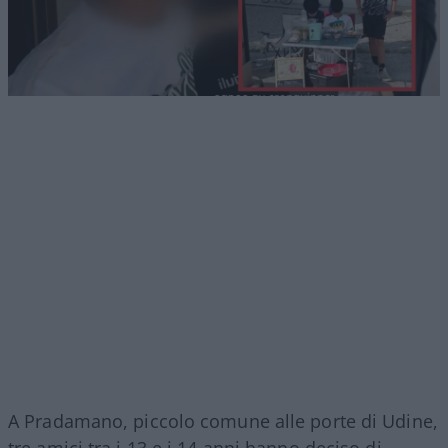
A Pradamano, piccolo comune alle porte di Udine,
tre amici tra i 13 e i 14 anni hanno deciso di