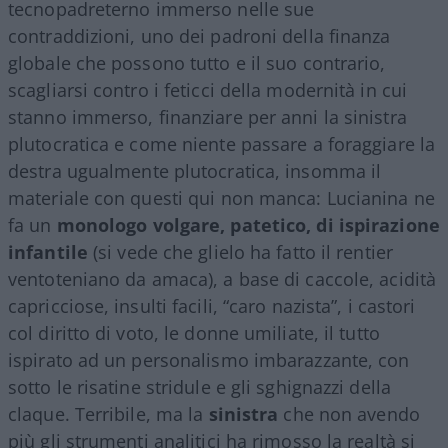
tecnopadreterno immerso nelle sue
contraddizioni, uno dei padroni della finanza
globale che possono tutto e il suo contrario,
scagliarsi contro i feticci della modernità in cui
stanno immerso, finanziare per anni la sinistra
plutocratica e come niente passare a foraggiare la
destra ugualmente plutocratica, insomma il
materiale con questi qui non manca: Lucianina ne
fa un
monologo volgare, patetico, di ispirazione
infantile
(si vede che glielo ha fatto il rentier
ventoteniano da amaca), a base di caccole, acidità
capricciose, insulti facili, “caro nazista”, i castori
col diritto di voto, le donne umiliate, il tutto
ispirato ad un personalismo imbarazzante, con
sotto le risatine stridule e gli sghignazzi della
claque. Terribile, ma la
sinistra
che non avendo
più gli strumenti analitici ha rimosso la realtà si