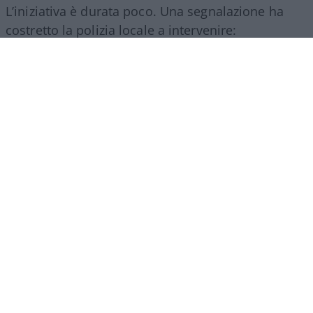
L’iniziativa è durata poco. Una segnalazione ha
costretto la polizia locale a intervenire:
ovviamente mancavano le autorizzazioni per la
somministrazione di alimenti e bevande e così i
ragazzi hanno dovuto chiudere.
Ne abbiamo
parlato in maniera più approfondita qui
.