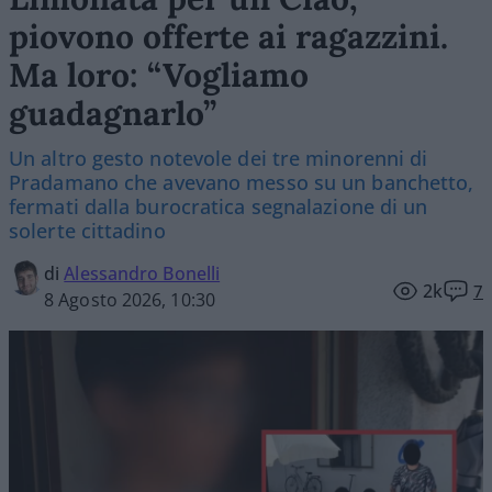
piovono offerte ai ragazzini.
Ma loro: “Vogliamo
guadagnarlo”
Un altro gesto notevole dei tre minorenni di
Pradamano che avevano messo su un banchetto,
fermati dalla burocratica segnalazione di un
solerte cittadino
di
Alessandro Bonelli
2k
7
8 Agosto 2026, 10:30