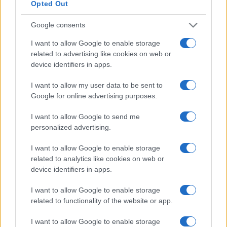
Opted Out
Google consents
Se la propaganda del PD e i suoi derivati è ridotta
I want to allow Google to enable storage
related to advertising like cookies on web or
a questo, sono conciati malissimo: è più efficace,
device identifiers in apps.
in senso comico, l’eloquio di Elly appena apre
bocca, per non dire le contorsioni dei due gemelli
I want to allow my user data to be sent to
dell’autogol, Renzi e Calenda, così divisi, così
Google for online advertising purposes.
uguali nella inconsistenza manovriera. Così
I want to allow Google to send me
ispirati al buffo naturale che connota l’intero
personalized advertising.
parco politica, con punte di eccellenza nel giro
I want to allow Google to enable storage
salisiano ed estremista piddino. La sinistra da
related to analytics like cookies on web or
sempre usa l’umorismo, reale o presunto, in
device identifiers in apps.
funzione zdanoviana, ma nel suo passato restano
I want to allow Google to enable storage
esempi di efficacia, lampi di genialità
related to functionality of the website or app.
mascalzonesca: adesso è
azzerata al purissimo
nulla
, al fondo del barile per cui una in fama di
I want to allow Google to enable storage