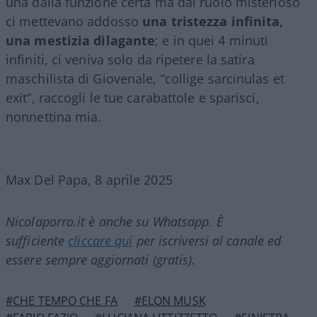
una dalla funzione certa ma dal ruolo misterioso
ci mettevano addosso
una tristezza infinita,
una mestizia dilagante
; e in quei 4 minuti
infiniti, ci veniva solo da ripetere la satira
maschilista di Giovenale, “collige sarcinulas et
exit”, raccogli le tue carabattole e sparisci,
nonnettina mia.
Max Del Papa, 8 aprile 2025
Nicolaporro.it è anche su Whatsapp. È
sufficiente
cliccare qui
per iscriversi al canale ed
essere sempre aggiornati (gratis).
#CHE TEMPO CHE FA
#ELON MUSK