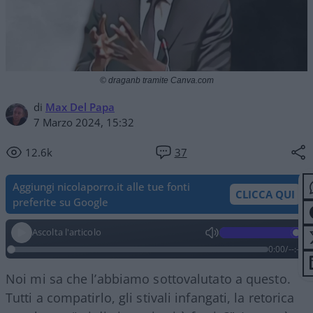
© draganb tramite Canva.com
di
Max Del Papa
7 Marzo 2024, 15:32
12.6k
37
Aggiungi nicolaporro.it alle tue fonti
CLICCA QUI
preferite su Google
Ascolta l'articolo
0:00
/
--:--
Noi mi sa che l’abbiamo sottovalutato a questo.
Tutti a compatirlo, gli stivali infangati, la retorica