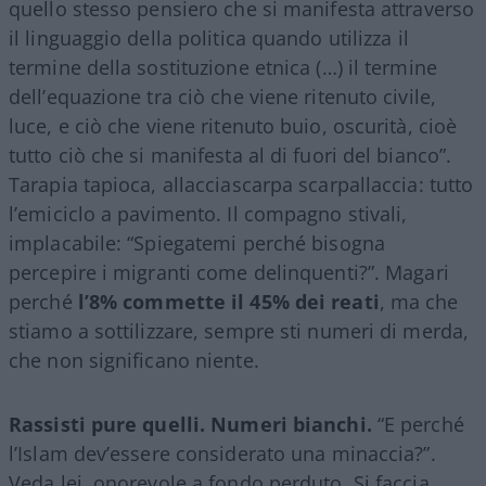
quello stesso pensiero che si manifesta attraverso
il linguaggio della politica quando utilizza il
termine della sostituzione etnica (…) il termine
dell’equazione tra ciò che viene ritenuto civile,
luce, e ciò che viene ritenuto buio, oscurità, cioè
tutto ciò che si manifesta al di fuori del bianco”.
Tarapia tapioca, allacciascarpa scarpallaccia: tutto
l’emiciclo a pavimento. Il compagno stivali,
implacabile: “Spiegatemi perché bisogna
percepire i migranti come delinquenti?”. Magari
perché
l’8% commette il 45% dei reati
, ma che
stiamo a sottilizzare, sempre sti numeri di merda,
che non significano niente.
Rassisti pure quelli. Numeri bianchi.
“E perché
l’Islam dev’essere considerato una minaccia?”.
Veda lei, onorevole a fondo perduto. Si faccia,