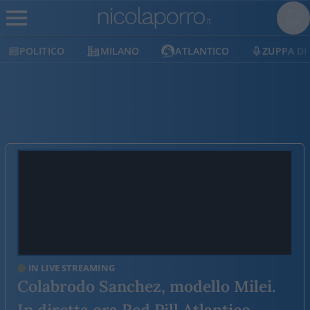
MILANO
ATLANTICO
ZUPPA DI PORRO
E
IN LIVE STREAMING
Colabrodo Sanchez, modello Milei.
In diretta ora Red Pill Atlantico