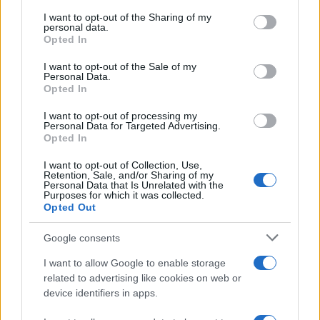
I want to opt-out of the Sharing of my
personal data.
Opted In
I want to opt-out of the Sale of my
Personal Data.
Opted In
I want to opt-out of processing my
Personal Data for Targeted Advertising.
Opted In
I want to opt-out of Collection, Use,
Retention, Sale, and/or Sharing of my
Personal Data that Is Unrelated with the
C’è un diritto all’eleganza
, uno a sfruttare i
Purposes for which it was collected.
Opted Out
compagni migranti neri, e uno alla luce oscura. E
c’è un dovere alla nerizzazione. In un’epoca che il
Google consents
bianco lo bandisce ovunque, perfino per mano
I want to allow Google to enable storage
dell’intelligenza artificiale, che ricorda quella di
related to advertising like cookies on web or
Soumahoro. Il quale quando espone, nel senso
device identifiers in apps.
anafestico, ci fa sentire tutti non bianchi, non neri