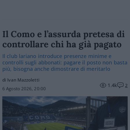
Il Como e l’assurda pretesa di
controllare chi ha già pagato
Il club lariano introduce presenze minime e
controlli sugli abbonati: pagare il posto non basta
più, bisogna anche dimostrare di meritarlo
di Ivan Mazzoletti
1.4k
2
6 Agosto 2026, 20:00