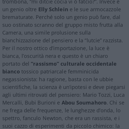
trombona, “mi ditcie cocia vi ò fatcio?”. Invece è
un genio oltre
Elly Schlein
e le sue armocazzole
brematurate. Perché solo un genio può fare, dal
suo ostinato scranno del gruppo misto frutta alla
Camera, una simile prolusione sulla
bianchizzazione del pensiero e la “lutcie” razzista.
Per il nostro ottico d’importazione, la luce è
bianca, l’oscurità nera e questo è un chiaro
portato del
“rassismo” culturale occidentale
bianco
tossico patriarcale femminicida
negassionista: ha ragione, basta con le ubbie
scientifiche, la scienza è un’ipotesi e deve piegarsi
agli ultimi ritrovati del pensiero: Mario Tozzi, Luca
Mercalli, Bubi Burioni e
Abou Soumahoro
. Chi se
ne frega delle frequenze, le lunghezze d’onda, lo
spettro, fanculo Newton, che era un rassista, e i
suoi cazzo di esperimenti da piccolo chimico: la