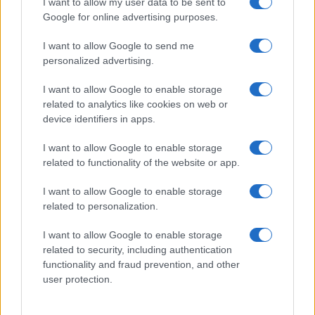
I want to allow my user data to be sent to
ma Giovannone, il cuoco della figlia del Mascetti,
Google for online advertising purposes.
“sparecchiavooo…”: “‘Un’ho capito ‘n cazzo!”. Ecco:
è l’informazione che volevamo. Gli stadi d’Europa
I want to allow Google to send me
sono pieni, intere squadre sono monopolizzate da
personalized advertising.
campioni, neri, neri come il carbon, o in 50
I want to allow Google to enable storage
sfumature di scuro,
ma Abou non ci sta
: “Siamo
related to analytics like cookies on web or
di fronte a una costruzione sociale che gerarchizza
device identifiers in apps.
la società, che non riesce a dare una lezione ai
I want to allow Google to enable storage
bambini, a quel mondo del calcio, ai giovani e ai
related to functionality of the website or app.
piccoli che, guardando ciò che avviene negli stadi,
I want to allow Google to enable storage
si pongono la domanda: quand’è che avremo in
related to personalization.
Italia, nei nostri stadi, un allenatore nero, un
arbitro nero?”. E son problemi sono, urgenze
I want to allow Google to enable storage
related to security, including authentication
prioritarie.
functionality and fraud prevention, and other
user protection.