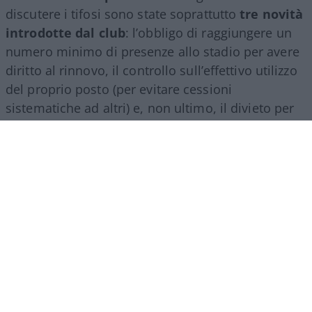
discutere i tifosi sono state soprattutto
tre novità
introdotte dal club
: l’obbligo di raggiungere un
numero minimo di presenze allo stadio per avere
diritto al rinnovo, il controllo sull’effettivo utilizzo
del proprio posto (per evitare cessioni
sistematiche ad altri) e, non ultimo, il divieto per
gli abbonati di indossare i colori della squadra
avversaria. Regole percepite da molti come troppo
invasive nei confronti di chi un titolo d’accesso lo
ha comunque pagato di tasca propria e che hanno
alimentato il sospetto (poi rivelatosi in parte
infondato) che il club potesse arrivare a ritirare
l’abbonamento nel corso della stessa stagione.