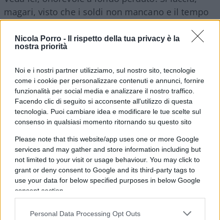
magari, visto che i soldi non mancano e il tempo
avanza, un giretto in Francia, a Parigi, dove oramai
sono la maggioranza, quanto meno in senso
Nicola Porro -
Il rispetto della tua privacy è la
nostra priorità
politico, i tassi di crescita sono esponenziali, tanti
bei virgulti africani, per la gioia di Macron che ha
Noi e i nostri partner utilizziamo, sul nostro sito, tecnologie
fatto mettere l’aborto in Costituzione e la Torre
come i cookie per personalizzare contenuti e annunci, fornire
Eiffel s’è illuminata d’immenso ma non è chiaro
funzionalità per social media e analizzare il nostro traffico.
Facendo clic di seguito si acconsente all'utilizzo di questa
chi potrà fruirne, o abusarne, visto che l’Islam
tecnologia. Puoi cambiare idea e modificare le tue scelte sul
politico francese ha subito fatto sapere che non
consenso in qualsiasi momento ritornando su questo sito
accetta la presunta conquista di civiltà.
Please note that this website/app uses one or more Google
Sbandierando scimitarre. Quanto a Gaza, 7
services and may gather and store information including but
ottobre, non pervenuta: il compagno Soumahoro
not limited to your visit or usage behaviour. You may click to
stava sudando come un bianco sul prossimo libro
grant or deny consent to Google and its third-party tags to
use your data for below specified purposes in below Google
le cui vendite gli frutteranno un maniero.
consent section.
Personal Data Processing Opt Outs