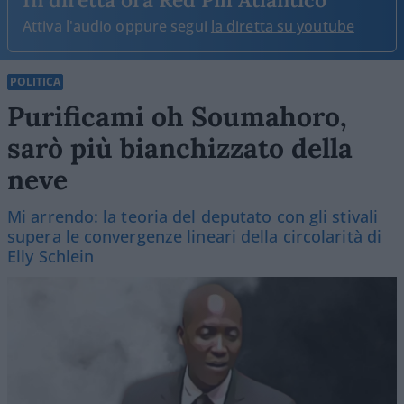
Attiva l'audio oppure segui
la diretta su youtube
POLITICA
Purificami oh Soumahoro,
sarò più bianchizzato della
neve
Mi arrendo: la teoria del deputato con gli stivali
supera le convergenze lineari della circolarità di
Elly Schlein