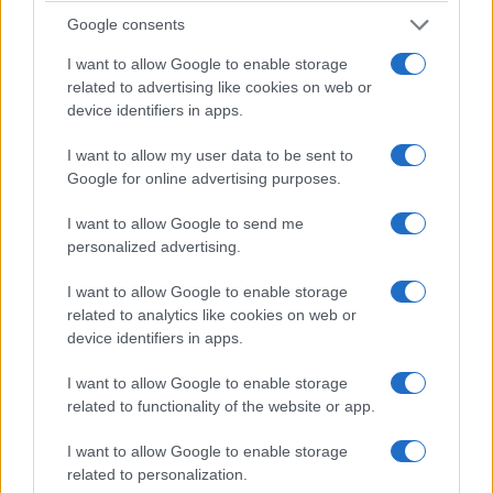
Google consents
I want to allow Google to enable storage
related to advertising like cookies on web or
Fabiola non crede che quella separazione sarebbe
device identifiers in apps.
diventata un divorzio formale. Pensa che lei e
I want to allow my user data to be sent to
Pino avrebbero continuato a discutere, ad
Google for online advertising purposes.
“arrabbiarsi” — usa proprio questa parola ma che
non sarebbero riusciti a disfare quel “noi”
I want to allow Google to send me
fortemente voluto fin dall’inizio. È la stessa logica
personalized advertising.
per cui, oggi, associa la fine imminente e
I want to allow Google to enable storage
improvvisa del gennaio 2015 non a una rottura
related to analytics like cookies on web or
definitiva ma a
un capitolo interrotto a metà
:
device identifiers in apps.
due persone che si erano allontanate, colte da un
I want to allow Google to enable storage
destino che non ha lasciato il tempo per chiudere
related to functionality of the website or app.
il cerchio.
I want to allow Google to enable storage
related to personalization.