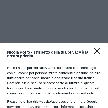
Lei quella diretta non la seguì ma con il tempo è
arrivata a una convinzione: quei brani,
Nicola Porro -
Il rispetto della tua privacy è la
nostra priorità
semplicemente sbagliati per un contesto da “notte
di Capodanno”, fossero
un messaggio in codice
Noi e i nostri partner utilizziamo, sul nostro sito, tecnologie
rivolto a loro due
. Una dichiarazione mandata in
come i cookie per personalizzare contenuti e annunci, fornire
mondovisione a chi, quella sera, aveva scelto di
funzionalità per social media e analizzare il nostro traffico.
non ascoltare.
Facendo clic di seguito si acconsente all'utilizzo di questa
tecnologia. Puoi cambiare idea e modificare le tue scelte sul
consenso in qualsiasi momento ritornando su questo sito
È un dettaglio che, letto oggi, acquista
il peso di
Please note that this website/app uses one or more Google
un presagio
. Se quel segnale fosse arrivato — se
services and may gather and store information including but