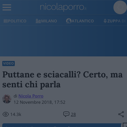
POLITICO
MILANO
ATLANTICO
ZUPPA DI
VIDEO
Puttane e sciacalli? Certo, ma
senti chi parla
di
Nicola Porro
12 Novembre 2018, 17:52
14.3k
28