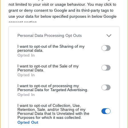
Fabiola avesse acceso la televisione quella notte,
not limited to your visit or usage behaviour. You may click to
se le parole di quelle due canzoni fossero state
grant or deny consent to Google and its third-party tags to
use your data for below specified purposes in below Google
raccolte e non lasciate cadere — la storia tra i due
consent section.
si sarebbe chiusa diversamente nei quattro giorni
che restavano? O il destino, come dice lei stessa
Personal Data Processing Opt Outs
parlando del caso e del non caso nella loro storia,
I want to opt-out of the Sharing of my
aveva già scritto un’altra pagina, indipendente da
personal data.
Opted In
qualunque riavvicinamento?
I want to opt-out of the Sale of my
Personal Data.
Opted In
I want to opt-out of processing my
Personal Data for Targeted Advertising.
Opted In
I want to opt-out of Collection, Use,
Retention, Sale, and/or Sharing of my
Personal Data that Is Unrelated with the
Purposes for which it was collected.
Opted Out