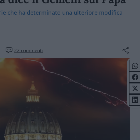
orie che ha determinato una ulteriore modifica
22
commenti