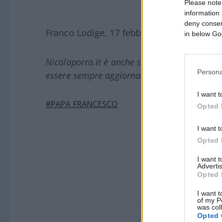
Please note
information 
deny consent
Franco Lodige, 17 febbraio 2025
in below Go
Nicolaporro.it è anche su Whatsapp. È suffi
Persona
essere sempre aggiornati (gratis).
I want t
#PAPA FRANCESCO
Opted 
I want t
Opted 
I want 
Advertis
Opted 
I want t
of my P
was col
Opted 