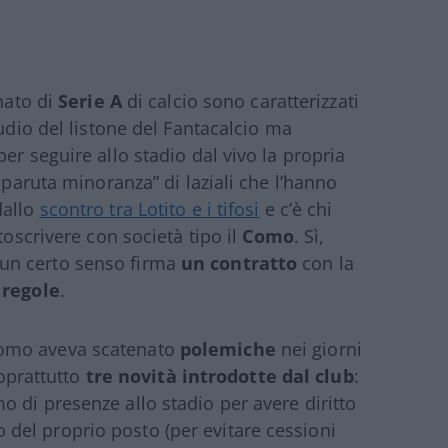
onato di
Serie A
di calcio sono caratterizzati
tudio del listone del Fantacalcio ma
er seguire allo stadio dal vivo la propria
sparuta minoranza” di laziali che l’hanno
dallo
scontro tra Lotito e i tifosi
e c’è chi
toscrivere con società tipo il
Como
. Sì,
un certo senso firma
un contratto
con la
 regole
.
Como aveva scatenato
polemiche
nei giorni
soprattutto
tre novità introdotte dal club
:
 di presenze allo stadio per avere diritto
zzo del proprio posto (per evitare cessioni