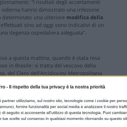
iornamenti: “I risultati degli accertamenti
ata odierna hanno dimostrato una infezione
ha determinato una ulteriore
modifica della
 effettuati sino ad oggi sono indicativi di un
 una degenza ospedaliera adeguata”.
iva a questa mattina, quando è stata resa
o in Brasile: si tratta del vescovo della
a, del Clero dell’Arcidiocesi Metropolitana
iana (Brasile), finora Vicario Generale della
rro -
Il rispetto della tua privacy è la nostra priorità
aggiore São Bonifácio.
ri partner utilizziamo, sul nostro sito, tecnologie come i cookie per pers
e commento del direttore della sala stampa
annunci, fornire funzionalità per social media e analizzare il nostro traff
iffusione dell’aggiornamento sulla
 di seguito si acconsente all'utilizzo di questa tecnologia. Puoi cambiar
e tue scelte sul consenso in qualsiasi momento ritornando su questo si