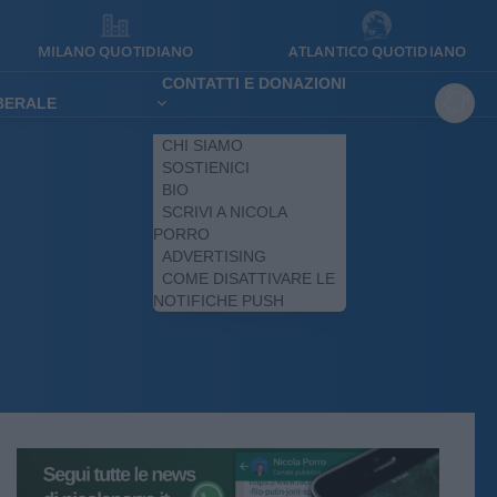
MILANO QUOTIDIANO
ATLANTICO QUOTIDIANO
CONTATTI E DONAZIONI
IBERALE
CHI SIAMO
SOSTIENICI
BIO
SCRIVI A NICOLA
PORRO
ADVERTISING
COME DISATTIVARE LE
NOTIFICHE PUSH