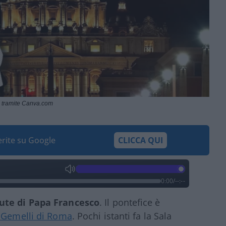
 tramite Canva.com
ferite su Google
CLICCA QUI
0:00
/
--:--
lute di Papa Francesco
. Il pontefice è
e Gemelli di Roma
. Pochi istanti fa la Sala