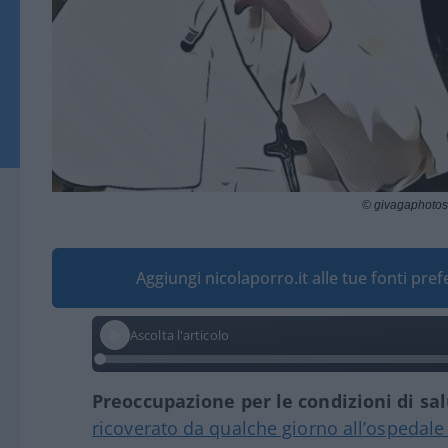
© givagaphotos
Aggiungi nicolaporro.it alle tue fonti pre
Ascolta l'articolo
Preoccupazione per le condizioni di sa
ricoverato da qualche giorno all’ospedal