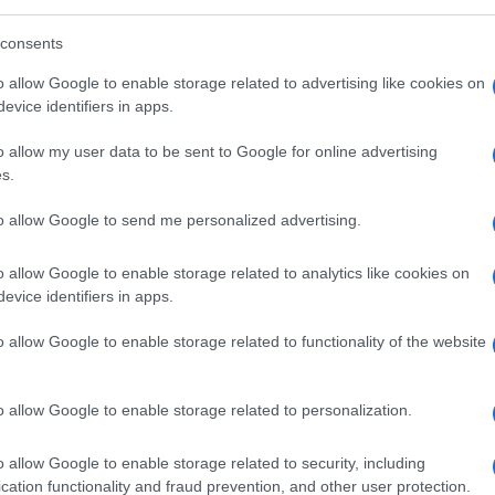
sa di controllare chi ha
consents
o allow Google to enable storage related to advertising like cookies on
evice identifiers in apps.
ntrolli sugli abbonati: pagare il posto non
arlo
o allow my user data to be sent to Google for online advertising
s.
1.7k
Visualizzazioni
4
commenti
to allow Google to send me personalized advertising.
o allow Google to enable storage related to analytics like cookies on
evice identifiers in apps.
o allow Google to enable storage related to functionality of the website
o allow Google to enable storage related to personalization.
o allow Google to enable storage related to security, including
cation functionality and fraud prevention, and other user protection.