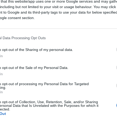
 that this website/app uses one or more Google services and may gath
including but not limited to your visit or usage behaviour. You may click 
 to Google and its third-party tags to use your data for below specifi
ogle consent section.
ciente
cliccare qui
per iscriversi al canale ed
l Data Processing Opt Outs
o opt-out of the Sharing of my personal data.
In
o opt-out of the Sale of my Personal Data.
22
In
Leggi i commenti
to opt-out of processing my Personal Data for Targeted
ing.
In
o opt-out of Collection, Use, Retention, Sale, and/or Sharing
ersonal Data that Is Unrelated with the Purposes for which it
lected.
Out