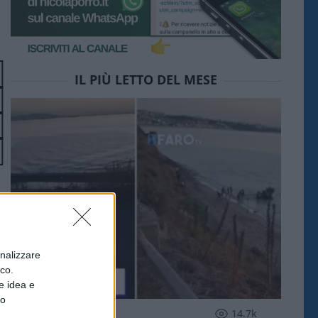
IL PIÙ LETTO DEL MESE
onalizzare
ico.
e idea e
to
ESTERI
14.7k