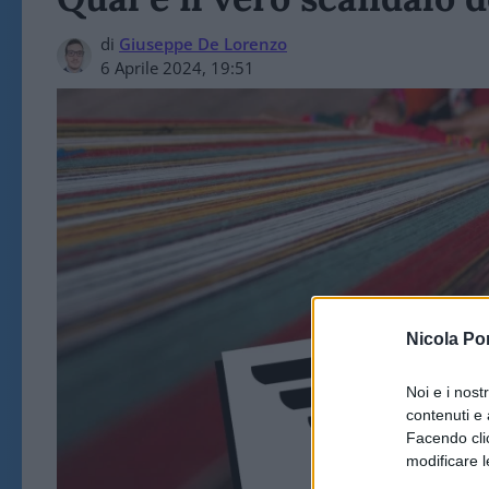
di
Giuseppe De Lorenzo
6 Aprile 2024, 19:51
Nicola Po
Noi e i nost
contenuti e 
Facendo clic
modificare l