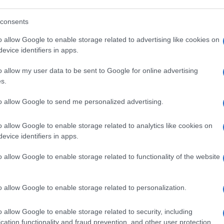
tretti lavorare senza le adeguate misure di
alubri e con condizioni igienico sanitarie
consents
to di Acqua di Giò per rifocillarsi.
Giorgio
o allow Google to enable storage related to advertising like cookies on
n atto misure per “minimizzare abusi nella
evice identifiers in apps.
iamo noi per non credergli? Ma in fondo, ci
o allow my user data to be sent to Google for online advertising
s.
to allow Google to send me personalized advertising.
to sin qui. Ma che capi ed accessori firmati
o allow Google to enable storage related to analytics like cookies on
dell’alta moda italiana, roba talmente chic
evice identifiers in apps.
 devi versare
850 euro
oltre a giocarti la
o talmente “Made in Italy” da essere realizzati
o allow Google to enable storage related to functionality of the website
Made in China
, ma a chilometro zero. “Fatto
liano.
o allow Google to enable storage related to personalization.
o allow Google to enable storage related to security, including
dare una risposta: a parte il marchio e
cation functionality and fraud prevention, and other user protection.