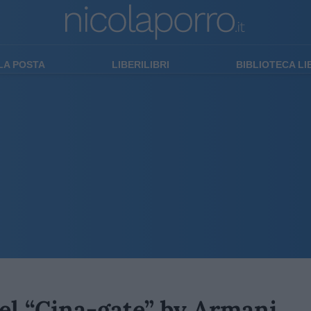
LA POSTA
LIBERILIBRI
BIBLIOTECA L
del “Cina-gate” by Armani