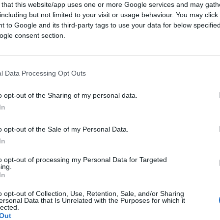
 that this website/app uses one or more Google services and may gath
including but not limited to your visit or usage behaviour. You may click 
 to Google and its third-party tags to use your data for below specifi
ogle consent section.
llo tramite Canva.com
l Data Processing Opt Outs
CLICCA QUI
o opt-out of the Sharing of my personal data.
In
0:00
/
--:--
o opt-out of the Sale of my Personal Data.
In
ito, in un modo o nell’altro, il
caporalato
. E
azione dei manufatti griffati a una ditta
to opt-out of processing my Personal Data for Targeted
ing.
ndo così nascere quella famosa slavina di
In
. Lasciamo stare anche le retribuzioni da
o opt-out of Collection, Use, Retention, Sale, and/or Sharing
no ai 2-3 euro l’ora, per fortuna esentasse
ersonal Data that Is Unrelated with the Purposes for which it
lected.
orvoliamo pure sull’impiego di manodopera
Out