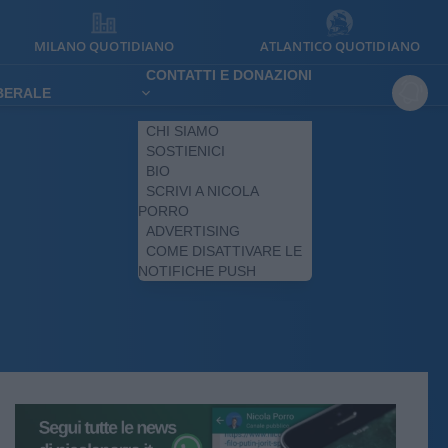
MILANO QUOTIDIANO
ATLANTICO QUOTIDIANO
CONTATTI E DONAZIONI
IBERALE
CHI SIAMO
SOSTIENICI
BIO
SCRIVI A NICOLA
PORRO
ADVERTISING
COME DISATTIVARE LE
NOTIFICHE PUSH