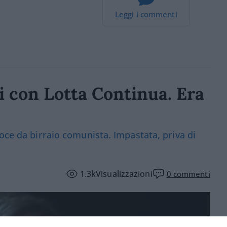
Leggi i commenti
i con Lotta Continua. Era
oce da birraio comunista. Impastata, priva di
1.3k
Visualizzazioni
0
commenti