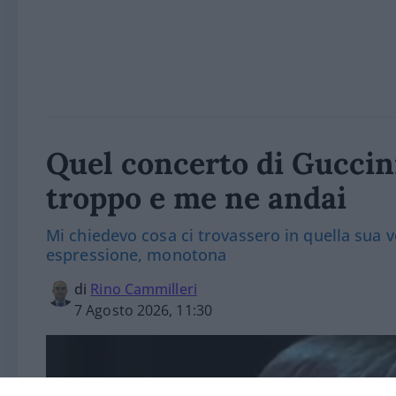
Quel concerto di Guccin
troppo e me ne andai
Mi chiedevo cosa ci trovassero in quella sua v
espressione, monotona
di
Rino Cammilleri
7 Agosto 2026, 11:30