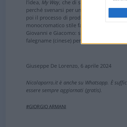
l’idea,
My Way
, che di sicuro saranno stat
perché svenarsi per un portacarte ziparou
poi il processo di produzione somiglia ta
monocromatico stile fast fashion? Per dirl
Giovanni e Giacomo: sarà anche un Garpez
falegname (cinese) per 30mila lire e c’ha 
Giuseppe De Lorenzo, 6 aprile 2024
Nicolaporro.it è anche su Whatsapp. È suffi
essere sempre aggiornati (gratis).
#GIORGIO ARMANI