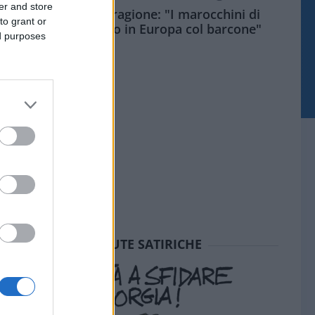
er and store
Meloni aveva ragione: "I marocchini di
to grant or
Ceuta sbarcano in Europa col barcone"
ed purposes
SEDUTE SATIRICHE