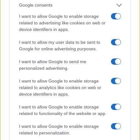
Google consents
Nicolaporro.it è anche su Whatsapp. È
sufficiente
cliccare qui
per iscriversi al canale ed
I want to allow Google to enable storage
essere sempre aggiornati (gratis).
related to advertising like cookies on web or
device identifiers in apps.
#GIOVANNI FALCONE
#PAOLO BORSELLINO
I want to allow my user data to be sent to
Google for online advertising purposes.
10
I want to allow Google to send me
personalized advertising.
Leggi i commenti
I want to allow Google to enable storage
related to analytics like cookies on web or
SEDUTE SATIRICHE
device identifiers in apps.
Vignetta del 07/08/2026
I want to allow Google to enable storage
related to functionality of the website or app.
I want to allow Google to enable storage
related to personalization.
Vai all'archivio delle vignette