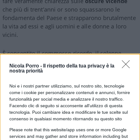
fare veramente chiarezza sulle
oscure vicende
che più di trent’anni or sono squassarono le
fondamenta del Paese e strapparono brutalmente
la vita ad essi e agli uomini e alle donne a loro
vicini.
È consentito il commosso ricordo, il solenne
encomio e l’imperitura gloria, ma mai la ricerca
Nicola Porro -
Il rispetto della tua privacy è la
della verità. Perchè la verità vera, intorno alle
nostra priorità
stragi del ’92, è un demone che non può e non
deve venire fuori. Perché è proprio sulle mezze
Noi e i nostri partner utilizziamo, sul nostro sito, tecnologie
come i cookie per personalizzare contenuti e annunci, fornire
verità e sulle più becere menzogne che si erge
funzionalità per social media e analizzare il nostro traffico.
l’attuale ordine democratico costituitosi dopo il
Facendo clic di seguito si acconsente all'utilizzo di questa
rovinoso crollo della Prima Repubblica e il
tecnologia. Puoi cambiare idea e modificare le tue scelte sul
consenso in qualsiasi momento ritornando su questo sito
susseguirsi di azioni destabilizzanti, tra cui le
stesse stragi, messe a punto al fine di favorire
un
Please note that this website/app uses one or more Google
services and may gather and store information including but
epocale e repentino mutamento negli equilibri