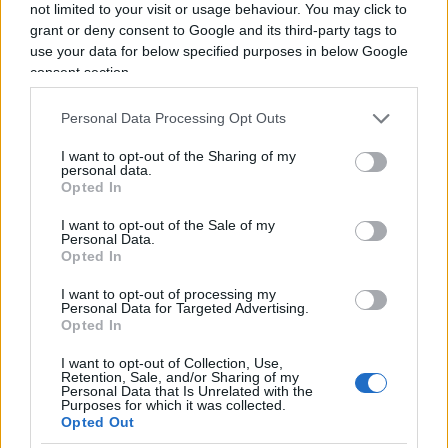
not limited to your visit or usage behaviour. You may click to
interni di un Paese sovrano
, da perseguire
grant or deny consent to Google and its third-party tags to
necessariamente dopo la dissoluzione del regime
use your data for below specified purposes in below Google
comunista sovietico, nei cui confronti l’Italia aveva
consent section.
fino ad allora rappresentato un argine, e la
Personal Data Processing Opt Outs
definitiva archiviazione della logica dei due
blocchi.
I want to opt-out of the Sharing of my
personal data.
Opted In
I want to opt-out of the Sale of my
Personal Data.
Il resto è storia nota, intrisa di proni e puntuali
Opted In
accomodamenti,
dilaganti
ipocrisie
, artefatte
bugie e compromessi di comodo, che ci
I want to opt-out of processing my
Personal Data for Targeted Advertising.
consentono di mantenere viva la memoria, a patto
Opted In
di non inseguire mai la verità.
I want to opt-out of Collection, Use,
Retention, Sale, and/or Sharing of my
Personal Data that Is Unrelated with the
Purposes for which it was collected.
Salvatore Di Bartolo, 19 luglio 2025
Opted Out