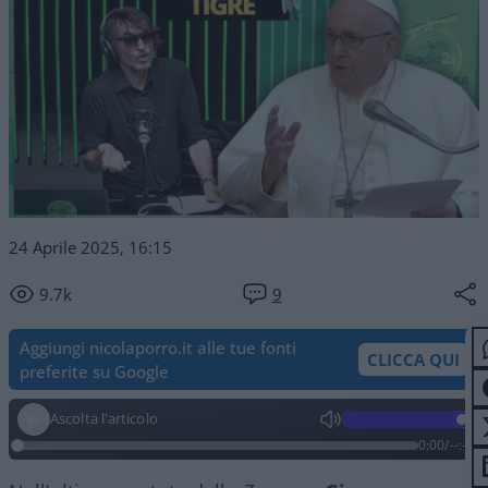
24 Aprile 2025, 16:15
9.7k
9
Aggiungi nicolaporro.it alle tue fonti
CLICCA QUI
preferite su Google
Ascolta l'articolo
0:00
/
--:--