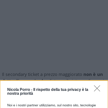
Il secondary ticket a prezzo maggiorato
non è un
dettaglio marginale
: distorce il sistema di prezzi
pensato per premiare la fedeltà. Se chi ha un
Nicola Porro -
Il rispetto della tua privacy è la
abbonamento scontato può rivenderlo a prezzo
nostra priorità
pieno proprio sulle partite più richieste, il
Noi e i nostri partner utilizziamo, sul nostro sito, tecnologie
vantaggio economico pensato per il tifoso diventa