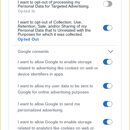
I want to opt-out of processing my
colpisca il tifoso onesto tanto quanto lo
Personal Data for Targeted Advertising.
speculatore.
Opted In
I want to opt-out of Collection, Use,
Retention, Sale, and/or Sharing of my
Personal Data that Is Unrelated with the
Purposes for which it was collected.
Opted Out
Google consents
I want to allow Google to enable storage
related to advertising like cookies on web or
device identifiers in apps.
I want to allow my user data to be sent to
Google for online advertising purposes.
I want to allow Google to send me
C’è poi
un tema di principio
: l’abbonamento è un
personalized advertising.
contratto, non una proprietà piena ed è dunque
I want to allow Google to enable storage
legittimo che preveda condizioni d’uso, comprese
related to analytics like cookies on web or