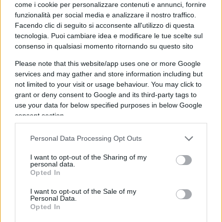
come i cookie per personalizzare contenuti e annunci, fornire
uno strumento di arbitraggio nelle mani di pochi e
funzionalità per social media e analizzare il nostro traffico.
la società perde ricavi che altrimenti incasserebbe
Facendo clic di seguito si acconsente all'utilizzo di questa
tecnologia. Puoi cambiare idea e modificare le tue scelte sul
direttamente attraverso la vendita ufficiale dei
consenso in qualsiasi momento ritornando su questo sito
biglietti. Da questo punto di vista, il tentativo di
tutelarsi può essere comprensibile.
Please note that this website/app uses one or more Google
services and may gather and store information including but
not limited to your visit or usage behaviour. You may click to
Il chiarimento di Suwarso attenua la misura, ma
grant or deny consent to Google and its third-party tags to
use your data for below specified purposes in below Google
non ne cambia la sostanza
: una soglia rigida di
consent section.
assenze — tre, secondo la prima formulazione —
continua a non distinguere tra chi specula
Personal Data Processing Opt Outs
sistematicamente rivendendo il proprio posto ai
I want to opt-out of the Sharing of my
match più attesi e chi, semplicemente, non può
personal data.
essere presente per lavoro, salute o altri impegni
Opted In
legittimi. Perdere il diritto di rinnovo è una
I want to opt-out of the Sale of my
Personal Data.
sanzione meno drastica del ritiro immediato, ma
Opted In
resta comunque una sanzione e il rischio è che