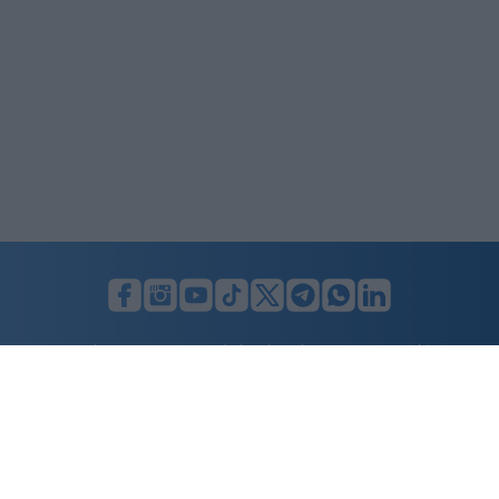
LUNIFIN S.r.l. a socio unico. Sede legale Milano, Largo F. Richini, 2/A,
20122 (MI), C.F./P.Iva en. 07174900154, REA cap. soc. euro 10.000,00
i.v.
Home
Advertising
Condizioni d’uso
Privacy Policy
Cookie policy
Cambia il consenso ai cookie
Dichiarazione di accessibilità