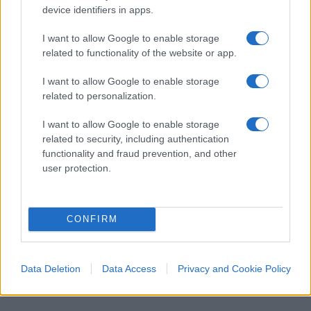
quelle legate al rinnovo. Ma la libertà contrattuale
device identifiers in apps.
del tifoso — decidere se andare o meno alla
I want to allow Google to enable storage
partita — non dovrebbe essere sacrificata
related to functionality of the website or app.
sull’altare di un problema che riguarda una
minoranza di speculatori.
I want to allow Google to enable storage
related to personalization.
Ivan Mazzoletti, 6 agosto 2026
I want to allow Google to enable storage
related to security, including authentication
functionality and fraud prevention, and other
user protection.
CONFIRM
Data Deletion
Data Access
Privacy and Cookie Policy