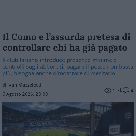
Il Como e l’assurda pretesa di
controllare chi ha già pagato
Il club lariano introduce presenze minime e
controlli sugli abbonati: pagare il posto non basta
più, bisogna anche dimostrare di meritarlo
di Ivan Mazzoletti
1.7k
4
6 Agosto 2026, 20:00