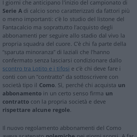
I giorni che anticipano l’inizio del campionato di
Serie A
di calcio sono caratterizzati da fattori più
o meno importanti: c’è lo studio del listone del
Fantacalcio ma soprattutto l’acquisto degli
abbonamenti per seguire allo stadio dal vivo la
propria squadra del cuore. C’è chi fa parte della
“sparuta minoranza” di laziali che l’hanno
confermato senza lasciarsi condizionare dallo
scontro tra Lotito e i tifosi
e c’è chi deve fare i
conti con un “contratto” da sottoscrivere con
società tipo il
Como
. Sì, perché chi acquista
un
abbonamento
in un certo senso firma
un
contratto
con la propria società e deve
rispettare alcune regole
.
Il nuovo regolamento abbonamenti del Como
aveva scatenato
polemiche
nei giorni scorsi. A far