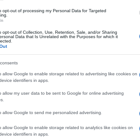
di
Luigi Bisignani
8k
9 Maggio 2025, 12:30
to opt-out of processing my Personal Data for Targeted
ing.
In
Conservatore o progressista? Chi è
o opt-out of Collection, Use, Retention, Sale, and/or Sharing
ersonal Data that Is Unrelated with the Purposes for which it
il nuovo Papa Prevost
lected.
Out
consents
o allow Google to enable storage related to advertising like cookies on
evice identifiers in apps.
di Franco Lodige
16.4k
o allow my user data to be sent to Google for online advertising
8 Maggio 2025, 20:48
s.
to allow Google to send me personalized advertising.
HABEMUS PAPAM: è Leone XIV
o allow Google to enable storage related to analytics like cookies on
evice identifiers in apps.