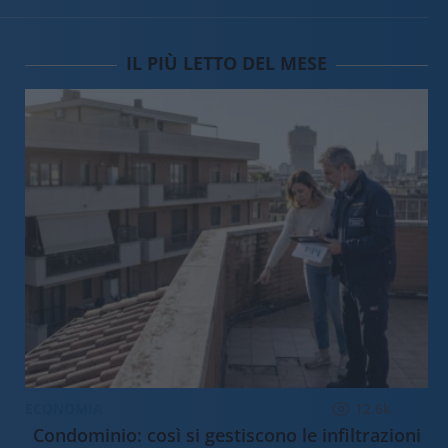
IL PIÙ LETTO DEL MESE
ECONOMIA
12.6k
Condominio: così si gestiscono le infiltrazioni