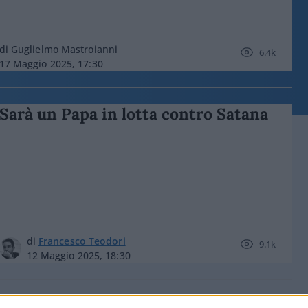
di Guglielmo Mastroianni
6.4k
17 Maggio 2025, 17:30
Sarà un Papa in lotta contro Satana
di
Francesco Teodori
9.1k
12 Maggio 2025, 18:30
Qual è la differenza tra Leone e