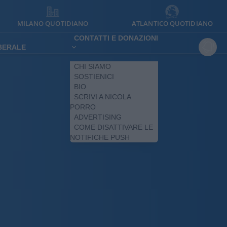
MILANO QUOTIDIANO
ATLANTICO QUOTIDIANO
CONTATTI E DONAZIONI
IBERALE
CHI SIAMO
SOSTIENICI
BIO
SCRIVI A NICOLA
PORRO
ADVERTISING
COME DISATTIVARE LE
NOTIFICHE PUSH