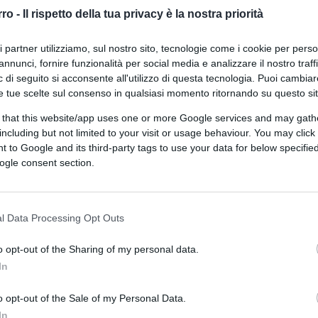
Francesco
rro -
Il rispetto della tua privacy è la nostra priorità
ri partner utilizziamo, sul nostro sito, tecnologie come i cookie per pers
annunci, fornire funzionalità per social media e analizzare il nostro traff
 di seguito si acconsente all'utilizzo di questa tecnologia. Puoi cambiar
e tue scelte sul consenso in qualsiasi momento ritornando su questo si
 that this website/app uses one or more Google services and may gath
di Guglielmo Mastroianni
9k
including but not limited to your visit or usage behaviour. You may click 
10 Maggio 2025, 17:30
 to Google and its third-party tags to use your data for below specifi
ogle consent section.
C’è l’Esercito italiano dietro la
fumata bianca al Conclave
l Data Processing Opt Outs
o opt-out of the Sharing of my personal data.
In
o opt-out of the Sale of my Personal Data.
In