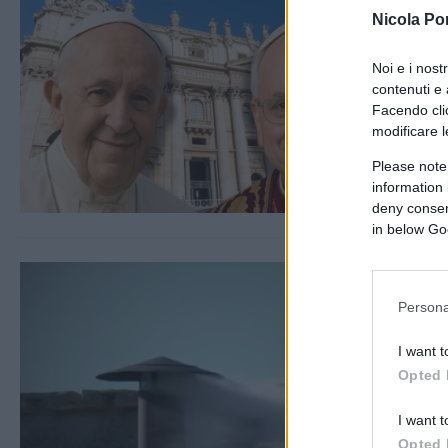
Nicola Po
Noi e i nost
contenuti e 
Facendo clic
modificare l
Please note
information 
deny consent
in below Go
Persona
I want t
Opted 
I want t
Opted 