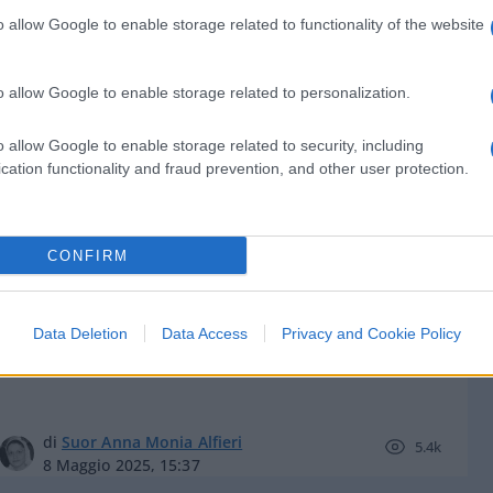
o allow Google to enable storage related to functionality of the website
o allow Google to enable storage related to personalization.
di Franco Lodige
10.3k
o allow Google to enable storage related to security, including
8 Maggio 2025, 18:14
cation functionality and fraud prevention, and other user protection.
Conclave, perché i nodi da sciogliere
CONFIRM
sono tanti
Data Deletion
Data Access
Privacy and Cookie Policy
di
Suor Anna Monia Alfieri
5.4k
8 Maggio 2025, 15:37