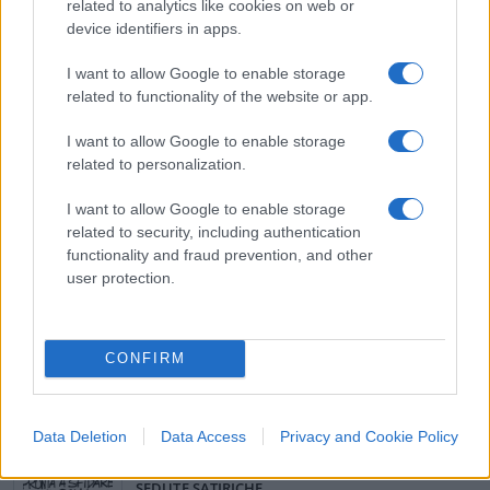
perché se dimentichiamo dove e come è nata la
related to analytics like cookies on web or
nostra libertà, se la misuriamo solo in base
device identifiers in apps.
all’andamento del costo della bolletta del gas,
I want to allow Google to enable storage
beh, allora stiamo sputando addosso a quei 2500
related to functionality of the website or app.
ragazzi morti per noi quella mattina del 6 giugno
I want to allow Google to enable storage
1944. Un decimo di quelli deceduti in tutto il
related to personalization.
conflitto.
I want to allow Google to enable storage
related to security, including authentication
functionality and fraud prevention, and other
user protection.
#ALESSANDRO SALLUSTI
CONFIRM
62
Leggi i commenti
Data Deletion
Data Access
Privacy and Cookie Policy
SEDUTE SATIRICHE