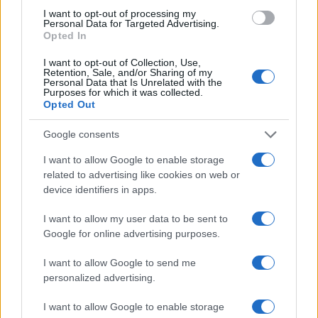
ha lei alleato? Oggi diremo la loro odiata a NATO?
I want to opt-out of processing my
Personal Data for Targeted Advertising.
Oggi non avremo né libertà né democrazia.
Opted In
Secondo, purtroppo la pace la si raggiunge
solo se nazioni libere uniscono i loro sforzi contro
I want to opt-out of Collection, Use,
Retention, Sale, and/or Sharing of my
tiranni invasori. Ieri Hitler, oggi Putin.
Personal Data that Is Unrelated with the
Purposes for which it was collected.
Terzo, libertà e democrazia non sono gratis,
Opted Out
hanno un prezzo che va condiviso tra tutti coloro
Google consents
che credono in questi valori.
Quarto, la guerra è una follia, certo, ma la
I want to allow Google to enable storage
related to advertising like cookies on web or
responsabilità sta in capo a chi la inizia, non a chi
device identifiers in apps.
è costretto a finirla.
I want to allow my user data to be sent to
Google for online advertising purposes.
Ecco, quando parliamo di quello che sta
I want to allow Google to send me
personalized advertising.
succedendo in Ucraina, teniamo ben presente
questa storia che ci ha riguardato da vicino,
I want to allow Google to enable storage