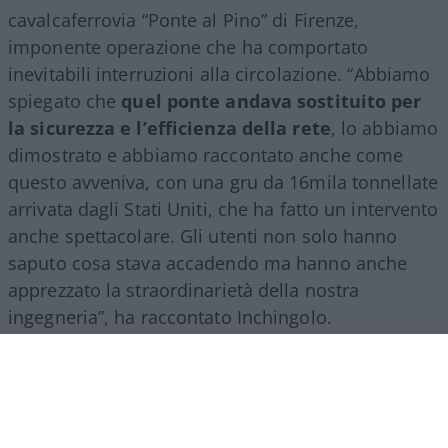
cavalcaferrovia “Ponte al Pino” di Firenze,
imponente operazione che ha comportato
inevitabili interruzioni alla circolazione. “Abbiamo
spiegato che
quel ponte andava sostituito per
la sicurezza e l’efficienza della rete
, lo abbiamo
dimostrato e abbiamo raccontato anche come
questo avveniva, con una gru da 16mila tonnellate
arrivata dagli Stati Uniti, che ha fatto un intervento
anche spettacolare. Gli utenti non solo hanno
saputo cosa stava accadendo ma hanno anche
apprezzato la straordinarietà della nostra
ingegneria”, ha raccontato Inchingolo.
Il racconto del Gruppo Fs, ha aggiunto l’esperto, si
estende poi a tutte le attività svolte nel mondo.
“Siamo molto presenti all’estero, lo facciamo con