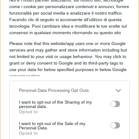
meno importanti e decisivi per la nostra storia.
come i cookie per personalizzare contenuti e annunci, fornire
Già, strano che le
Murgia
, i Saviano e tutta la
funzionalità per social media e analizzare il nostro traffico.
Facendo clic di seguito si acconsente all'utilizzo di questa
compagnia che vedono fascisti ovunque non
tecnologia. Puoi cambiare idea e modificare le tue scelte sul
abbia sentito il bisogno di ricordare – sarebbe
consenso in qualsiasi momento ritornando su questo sito
bastato un tweet – quegli eroi venuti da lontano
Please note that this website/app uses one or more Google
che dal vero nazifascismo ci hanno liberato a
services and may gather and store information including but
prezzo del loro sangue e senza il cui martirio non
not limited to your visit or usage behaviour. You may click to
ci sarebbe stato per l’Associazione partigiani
grant or deny consent to Google and its third-party tags to
use your data for below specified purposes in below Google
nessun 25 aprile da celebrare.
consent section.
Strano, dicevamo, ma non troppo, perché il farlo,
Personal Data Processing Opt Outs
il celebrarlo, avrebbe voluto dire, ammettere
I want to opt-out of the Sharing of my
quattro cose ancora oggi indicibili per la
personal data.
Opted In
sinistra
.
I want to opt-out of the Sale of my
Personal Data.
La prima, senza l’America il blocco occidentale
Opted In