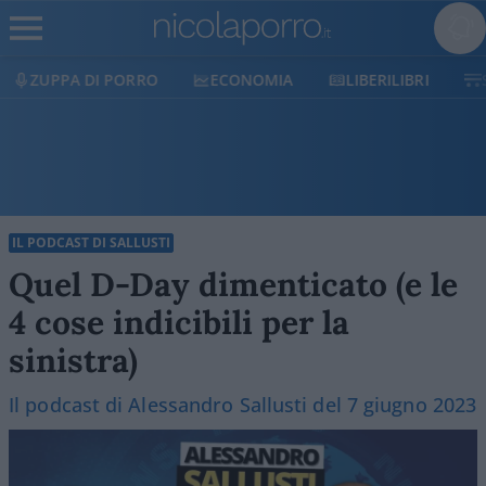
ECONOMIA
LIBERILIBRI
SHOP
SOSTIENICI
IL PODCAST DI SALLUSTI
Quel D-Day dimenticato (e le
4 cose indicibili per la
sinistra)
Il podcast di Alessandro Sallusti del 7 giugno 2023