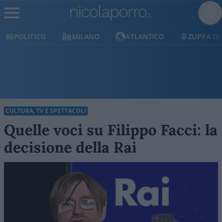
POLITICO
MILANO
ATLANTICO
ZUPPA DI
CULTURA, TV E SPETTACOLI
Quelle voci su Filippo Facci: la
decisione della Rai