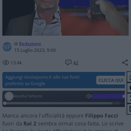
di
Redazione
15 Luglio 2023, 9:00
13.4k
42
Aggiungi nicolaporro.it alle tue fonti
CLICCA QUI
preferite su Google
Ascolta l'articolo
0:00
/
--:--
Manca ancora l’ufficialità eppure
Filippo Facci
fuori da
Rai 2
sembra ormai cosa fatta. Lo scrive