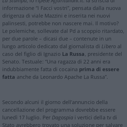
La Stampa
, lo ripete
Affaritaliani.it
: la striscia di
informazione “I Facci vostri”, pensata dalla nuova
dirigenza di viale Mazzini e inserita nei nuovi
palinsesti, potrebbe non nascere mai. Il motivo?
Le polemiche, sollevate dal Pd a scoppio ritardato,
per due parole – dicasi due – contenute in un
lungo articolo dedicato dal giornalista di
Libero
al
caso del figlio di Ignazio
La Russa
, presidente del
Senato. Testuale: “Una ragazza di 22 anni era
indubbiamente fatta di cocaina
prima di essere
fatta
anche da Leonardo Apache La Russa”.
Secondo alcuni il giorno dell’annuncio della
cancellazione del programma dovrebbe essere
lunedì 17 luglio. Per
Dagospia
i vertici della tv di
Stato avrebbero trovato una soluzione per salvare