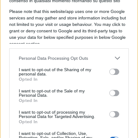
consenso in qualsiasi momento ritornando su questo sito
Filippo Facci
Please note that this website/app uses one or more Google
services and may gather and store information including but
not limited to your visit or usage behaviour. You may click to
Staremo a vedere. Quel che è certo è che l’ultimo
grant or deny consent to Google and its third-party tags to
use your data for below specified purposes in below Google
Consiglio di amministrazione si è svolto ad alta
consent section.
temperatura, con le donne del Cda schierate
contro la possibilità di confermare “I Facci vostri”
Personal Data Processing Opt Outs
che era previsto dai palinsesti prima del Tg2 delle
I want to opt-out of the Sharing of my
13.
Francesca Bria
e
Riccardo Laganà
avevano
personal data.
Opted In
chiesto di non contrattualizzare il giornalista.
Mentre l’Ad Roberto Sergio aveva promesso scelte
I want to opt-out of the Sale of my
Personal Data.
“in tempi rapidi” ma “senza pressioni”. Anche
Opted In
perché c’è chi giustamente fa notare che Facci non
I want to opt-out of processing my
è certo l’unico giornalista della tv di Stato ad
Personal Data for Targeted Advertising.
Opted In
essere caduto in scivoloni di non poco conto.
Basti pensare a
Roberto Saviano
, che ha definito
I want to opt-out of Collection, Use,
Retention, Sale, and/or Sharing of my