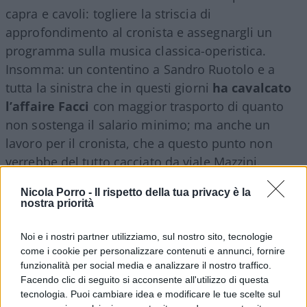
capra e cavoli: togliere la striscia di
approfondimento al cronista e assegnargli un
programma sulla musica classica-operistica.
Insomma: un contentino a Sandro Ruotolo e a
tutta la sinistra che in questi giorni
ha cavalcato
l’affaire Facci
con maggior trasporto di quanto
non sostenga il salario minimo; ma anche un
lavoro per il cronista, che a questo punto non
verrebbe del tutto cacciato da viale Mazzini.
Nicola Porro -
Il rispetto della tua privacy è la
Per approfondire
nostra priorità
Noi e i nostri partner utilizziamo, sul nostro sito, tecnologie
La destra non ceda su Filippo Facci
come i cookie per personalizzare contenuti e annunci, fornire
Cosa dice Meloni del caso Facci
funzionalità per social media e analizzare il nostro traffico.
Perché difendo Filippo Facci
Facendo clic di seguito si acconsente all'utilizzo di questa
tecnologia. Puoi cambiare idea e modificare le tue scelte sul
Caso La Russa, polemica inutile: ha ragione