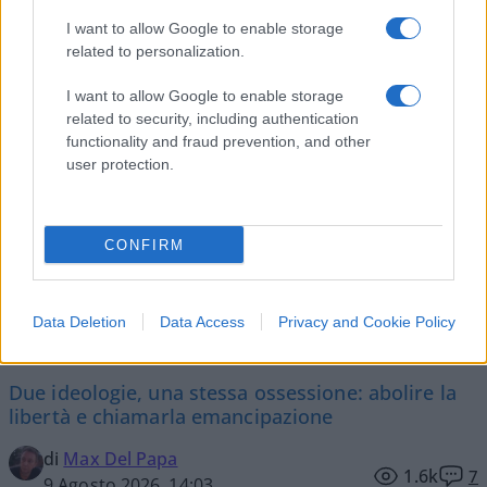
I want to allow Google to enable storage
related to personalization.
I want to allow Google to enable storage
Vai all'archivio delle vignette
related to security, including authentication
functionality and fraud prevention, and other
user protection.
CONFIRM
Islam e comunismo, l’alleanza
contro la libertà che nessuno
Data Deletion
Data Access
Privacy and Cookie Policy
vuole vedere
Due ideologie, una stessa ossessione: abolire la
libertà e chiamarla emancipazione
di
Max Del Papa
1.6k
7
9 Agosto 2026, 14:03