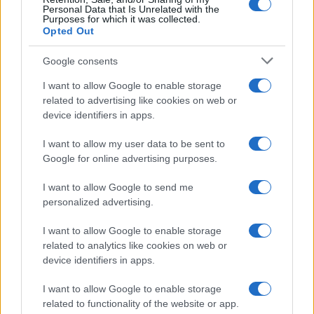
“bastarda” una donna, leader dell’opposizione, e
Personal Data that Is Unrelated with the
Purposes for which it was collected.
che conserverà un programma in prima serata.
Opted Out
Oppure a
Lucia Annunziata
, che attaccò senza
mezzi termini il ministro Roccella in diretta tv
Google consents
lasciandosi andare anche a espressioni non
I want to allow Google to enable storage
proprio tipiche della tv di Stato. Inciampi simili a
related to advertising like cookies on web or
quelli di Facci, ma che non sono stati puniti con
device identifiers in apps.
uno stop. Figli e figliastri?
I want to allow my user data to be sent to
Google for online advertising purposes.
#FILIPPO FACCI
#RAI
I want to allow Google to send me
personalized advertising.
42
I want to allow Google to enable storage
Leggi i commenti
related to analytics like cookies on web or
device identifiers in apps.
I want to allow Google to enable storage
SEDUTE SATIRICHE
related to functionality of the website or app.
Vignetta del 07/08/2026