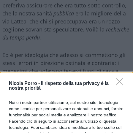
preferiva assicurare che era tutto sotto controllo,
che la nostra sanità
pubblica
era la migliore della
via Lattea, che chi si preoccupava era un rozzo
coglione sovranista speculatore. Voilà la
recherche
du temps perdu.
Ed è per ideologia che adesso si commettono gli
stessi errori in direzione ostinata e contraria: i
medesimi che volevano tenerci fuori di casa a
forza, hanno preso gusto nel ridurci a 60 milioni
Nicola Porro -
Il rispetto della tua privacy è la
di clarisse, sempre con la pezza d’appoggio della
nostra priorità
“scienza” che poi sarebbero i virologi in carriera,
sordi al destino di un paese che ogni giorno perde
Noi e i nostri partner utilizziamo, sul nostro sito, tecnologie
come i cookie per personalizzare contenuti e annunci, fornire
punti decimali di
Pil
e posizioni nel mercato
funzionalità per social media e analizzare il nostro traffico.
globale; inclini a seguire una profilassi esoterica
Facendo clic di seguito si acconsente all'utilizzo di questa
sotto la parvenza della scienza; per ideologia si
tecnologia. Puoi cambiare idea e modificare le tue scelte sul