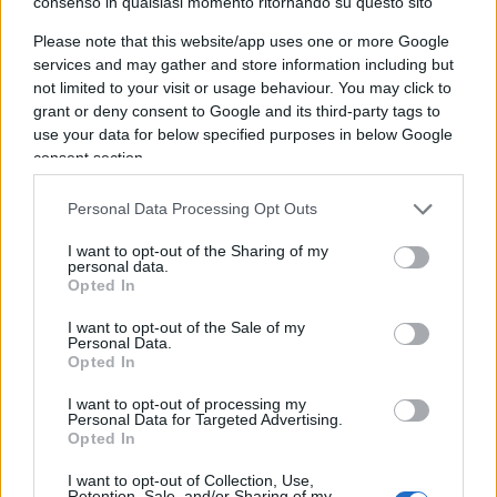
consenso in qualsiasi momento ritornando su questo sito
liberano le librerie (ma non i lettori) dalla
clausura, perché il Libro, la Cultura, il Pensiero, i
Please note that this website/app uses one or more Google
Competenti, bisogna leggere di più, così ci si
services and may gather and store information including but
not limited to your visit or usage behaviour. You may click to
vaccina dal
sovranismo
; per ideologia si
grant or deny consent to Google and its third-party tags to
approfitta dell’emergenza per cancellare l’illegalità
use your data for below specified purposes in below Google
di seicentomila clandestini; per ideologia si
consent section.
moltiplicano le inutili task force, lottizzate il
Personal Data Processing Opt Outs
giusto, tutte di stampo comunistoide o grillino-
sinistro, dai raccomandati della Cgil a quelli di
I want to opt-out of the Sharing of my
personal data.
Casaleggio; per ideologia, e della più infame, si
Opted In
tenta di sottrarre regioni per via indiziaria,
I want to opt-out of the Sale of my
sguinzagliando il giornale-partito-ideologia; per
Personal Data.
Opted In
ideologia si comanda – non si governa, che è
tutt’altro affare – a colpi di decreti ministeriali, si
I want to opt-out of processing my
Personal Data for Targeted Advertising.
umiliano le opposizioni, si pratica il vittimismo a
Opted In
reti unificate, si lascia ampio mandato di controllo
I want to opt-out of Collection, Use,
e repressione di poveri cristi a forze dell’ordine
Retention, Sale, and/or Sharing of my