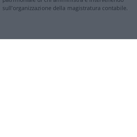
sull’organizzazione della magistratura contabile.
Obiettivi comprensibili, ma forse come si ripete
sempre in questi casi era l’occasione per fare di
più. I veri problemi della Corte non finiscono
infatti.,con la responsabilità erariale.
Ci sono