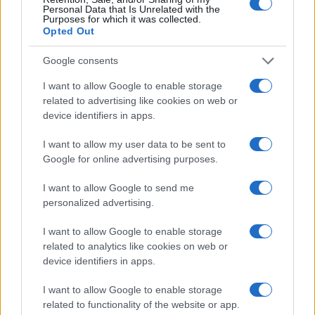
Personal Data that Is Unrelated with the
che giorno per giorno si trasformano in sbirraglia
Purposes for which it was collected.
e perdono il favore dei cittadini, perché non ci
Opted Out
mettono quasi nessun buon senso, nessuna
Google consents
elasticità, nessunissima comprensione. Le
I want to allow Google to enable storage
immagini della caccia al podista o al commensale
related to advertising like cookies on web or
da terrazzo resteranno come una macchia
device identifiers in apps.
grottesca nella storiella nazionale. Voilà la
recherche du temp retrouvé. Ma il tempo perso
I want to allow my user data to be sent to
Google for online advertising purposes.
non si riguadagna. Mai.
I want to allow Google to send me
personalized advertising.
Si sa com’è l’ideologia: offusca la realtà, la
I want to allow Google to enable storage
sostituisce e, alla resa dei conti, se la realtà non
related to analytics like cookies on web or
device identifiers in apps.
torna, l’ideologizzato ha una sola soluzione:
spingere ancor più sull’ideologia. Magari
I want to allow Google to enable storage
ribaltando il frittatone, ma sempre con la stessa
related to functionality of the website or app.