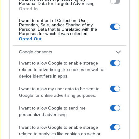
Personal Data for Targeted Advertising.
azioni intraprese”. Pure il sistema del televoto
Opted In
finisce quindi sul banco degli imputati.
I want to opt-out of Collection, Use,
Retention, Sale, and/or Sharing of my
Personal Data that Is Unrelated with the
‘”La sanzione inflitta oggi dall’Agcom rappresenta
Purposes for which it was collected.
Opted Out
una vittoria del Codacons
che da anni si batte
contro la pubblicità occulta in televisione”,
Google consents
afferma oggi il presidente del Codacons Carlo
I want to allow Google to enable storage
Rienzi, che aveva presentato l’esposto.
related to advertising like cookies on web or
device identifiers in apps.
I want to allow my user data to be sent to
Nicolaporro.it è anche su Whatsapp. È
Google for online advertising purposes.
sufficiente
cliccare qui
per iscriversi al canale ed
I want to allow Google to send me
essere sempre aggiornati (gratis)
personalized advertising.
#AGCOM
#JOHN TRAVOLTA
#MULTA
#RAI
I want to allow Google to enable storage
related to analytics like cookies on web or
#SANREMO
#SCARPE