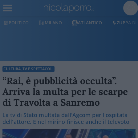
POLITICO
MILANO
ATLANTICO
ZUPPA DI
CULTURA, TV E SPETTACOLI
“Rai, è pubblicità occulta”.
Arriva la multa per le scarpe
di Travolta a Sanremo
La tv di Stato multata dall'Agcom per l'ospitata
dell'attore. E nel mirino finisce anche il televoto