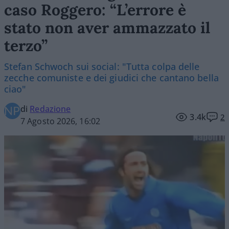
caso Roggero: “L’errore è
stato non aver ammazzato il
terzo”
Stefan Schwoch sui social: "Tutta colpa delle
zecche comuniste e dei giudici che cantano bella
ciao"
di
Redazione
3.4k
2
7 Agosto 2026, 16:02