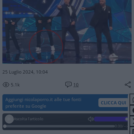
25 Luglio 2024, 10:04
5.1k
10
Aggiungi nicolaporro.it alle tue fonti
CLICCA QUI
preferite su Google
Ascolta l'articolo
0:00
/
--:--