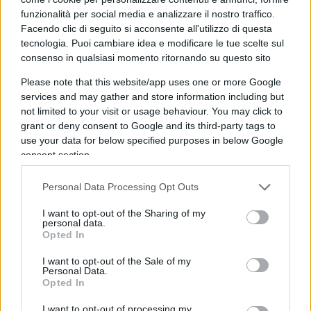
funzionalità per social media e analizzare il nostro traffico.
internazionale, con notevoli effetti pregiudizievoli
Facendo clic di seguito si acconsente all'utilizzo di questa
a danno dei telespettatori. Nel determinare la
tecnologia. Puoi cambiare idea e modificare le tue scelte sul
sanzione l’Autorità ha tenuto conto della
consenso in qualsiasi momento ritornando su questo sito
reiterazione della condotta da parte della Rai
,
Please note that this website/app uses one or more Google
già sanzionata per episodi di pubblicità occulta
services and may gather and store information including but
nel corso della passata edizione del Festival di
not limited to your visit or usage behaviour. You may click to
grant or deny consent to Google and its third-party tags to
Sanremo”.
use your data for below specified purposes in below Google
consent section.
Personal Data Processing Opt Outs
Ma non solo.
L’Autorità, sempre in merito al
Festival di Sanremo, chiede anche al servizio
I want to opt-out of the Sharing of my
personal data.
pubblico una ”revisione del Capitolato tecnico
Opted In
della
piattaforma del Televoto
, con riferimento
I want to opt-out of the Sale of my
alla capacità di elaborazione di più elevati flussi di
Personal Data.
voti mediante sms, in modo da prevenire futuri
Opted In
analoghi disservizi, comunicando all’Autorità le
I want to opt-out of processing my