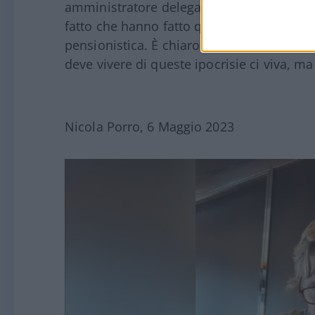
amministratore delegato della Rai quanto 
fatto che hanno fatto questo decreto per f
pensionistica. È chiaro che l’hanno fatto pe
deve vivere di queste ipocrisie ci viva, m
Nicola Porro, 6 Maggio 2023
Video
Player