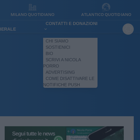
MILANO QUOTIDIANO
ATLANTICO QUOTIDIANO
CONTATTI E DONAZIONI
IBERALE
CHI SIAMO
SOSTIENICI
BIO
SCRIVI A NICOLA
PORRO
ADVERTISING
COME DISATTIVARE LE
NOTIFICHE PUSH