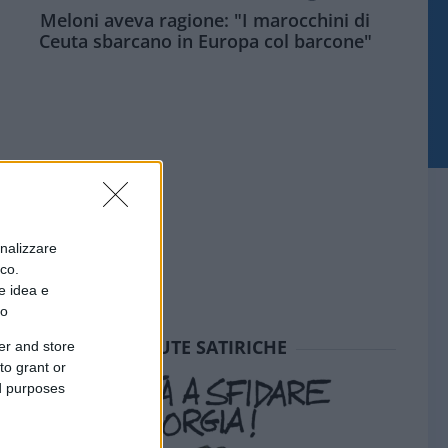
Meloni aveva ragione: "I marocchini di
Ceuta sbarcano in Europa col barcone"
onalizzare
ico.
e idea e
to
SEDUTE SATIRICHE
er and store
to grant or
ed purposes