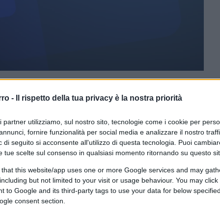
rro -
Il rispetto della tua privacy è la nostra priorità
ferite su Google
CLICCA QUI
ri partner utilizziamo, sul nostro sito, tecnologie come i cookie per pers
annunci, fornire funzionalità per social media e analizzare il nostro traff
0:00
/
--:--
 di seguito si acconsente all'utilizzo di questa tecnologia. Puoi cambiar
e tue scelte sul consenso in qualsiasi momento ritornando su questo si
 relative alle nomine. In realtà le nomine
 that this website/app uses one or more Google services and may gath
 giornalisti, siccome siamo dei morti di
including but not limited to your visit or usage behaviour. You may click 
mma Rai.
 to Google and its third-party tags to use your data for below specifi
ogle consent section.