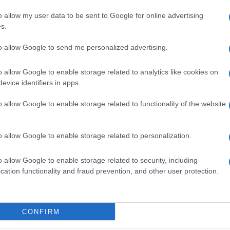
prio questo decreto permetterebbe infatti a
o allow my user data to be sent to Google for online advertising
 del teatro lirico di Napoli Lissner. È
s.
tto tutti i governi con la Rai
. Viviamo in
 le nomine le fa alla sinistra sono tutti
to allow Google to send me personalized advertising.
priti cielo.
o allow Google to enable storage related to analytics like cookies on
evice identifiers in apps.
o allow Google to enable storage related to functionality of the website
ilano che per una striscia quotidiani
mma Damilano, così come i suoi colleghi di
lusti
interviene dicendo: “
Toc Toc
, ve la state
o allow Google to enable storage related to personalization.
 cambiare gli uomini che ha messo la
o allow Google to enable storage related to security, including
 uomini della sinistra vanno bene,
cation functionality and fraud prevention, and other user protection.
 tenerci ad esempio all’Inps Tridico
cambiare il reddito di cittadinanza?
CONFIRM
rtes può rimanere ancora a fare