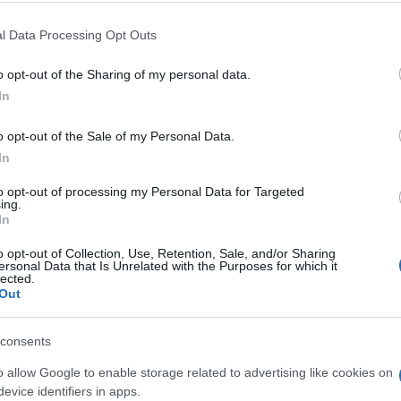
sarei in pole position per tornare in Rai
.
l Data Processing Opt Outs
nni, peraltro ci entrai quando ad essere
ttore generale che non faceva parte di
o opt-out of the Sharing of my personal data.
ori dai giochi. Era stato nominato da
Mario
In
a Rai l’ho conosciuta e ho provato sulla mia
o opt-out of the Sale of my Personal Data.
 cambia l’amministratore delegato. Ti
In
mio programma andava male? Cazzate,
Virus
hé io
non facevo parte di quella cricca del
to opt-out of processing my Personal Data for Targeted
ing.
. Vi ricordate
Campo Dall’Orto
? Il cretino
In
o opt-out of Collection, Use, Retention, Sale, and/or Sharing
ersonal Data that Is Unrelated with the Purposes for which it
lected.
no fatto i cazzi loro nella Rai, adesso si
Out
re gli uomini piazzati dalla sinistra
. Ho
lobrigida
che dice “No, ma che dite. Noi
consents
l tetto a 70 anni all’età pensionabile dei
o allow Google to enable storage related to advertising like cookies on
a niente con Fuortes che sta facendo
evice identifiers in apps.