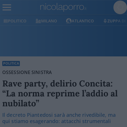
POLITICO
MILANO
ATLANTICO
ZUPPA DI
POLITICA
OSSESSIONE SINISTRA
Rave party, delirio Concita:
“La norma reprime l’addio al
nubilato”
Il decreto Piantedosi sarà anche rivedibile, ma
qui stiamo esagerando: attacchi strumentali