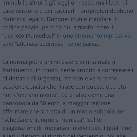
immobile altrui è già oggi un reato, ma i ladri di
case esistono e per cacciarli i proprietari debbono
rodersi il fegato. Dunque: inutile ingolfare il
codice penale, però da qui a trasformare il
“decreto Piantedosi” in uno
strumento repressivo
stile “adunata sediziosa” ce ne passa.
La norma potrà anche essere scritta male (il
Parlamento, in fondo, serve proprio a correggere i
dl dettati dall’urgenza), ma non è vero come
sostiene Concita che “i rave con questo decreto
non c’entrano niente”. Ed è falso come una
banconota da 30 euro, a maggior ragione,
affermare che si tratta di un modo subdolo per
“schedare chiunque si riunisca”. Solite
esagerazioni di impegnati intellettuali. I quali fino
a ieri urlavano al ritorno del Ventennio, poi alle