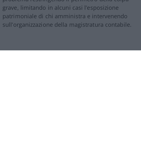
grave, limitando in alcuni casi l’esposizione
patrimoniale di chi amministra e intervenendo
sull’organizzazione della magistratura contabile.
Obiettivi comprensibili, ma forse come si ripete
sempre in questi casi era l’occasione per fare di