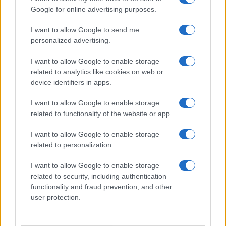
15mila euro per rendere nuovamente affittabile lo
Google for online advertising purposes.
stabile
. Il proprietario del campo di Viterbo
(“invaso” da 10mila raver nell’agosto 2021)
ne
I want to allow Google to send me
personalized advertising.
dovette sborsare 300mila
per rimettere a posto il
terreno: l’anno successivo non ha potuto neppure
I want to allow Google to enable storage
seminare e ha perso il raccolto.
Per non parlare
related to analytics like cookies on web or
device identifiers in apps.
del ragazzo morto ripescato nel lago e degli
stupri
. Volete drogarvi, spacciare, bere fino a
I want to allow Google to enable storage
sfondarvi? Volete mettere in piedi un rave? Bene:
related to functionality of the website or app.
affittate un posto, chiedete le autorizzazioni,
I want to allow Google to enable storage
pagate il dovuto, versate la Siae, rispettate la
related to personalization.
quiete pubblica, pulite tutto e amen. Se non siete
disposti a farlo, qualcuno dovrà pur intervenire.
I want to allow Google to enable storage
related to security, including authentication
Altrimenti bussate a casa De Gregorio: siamo certi
functionality and fraud prevention, and other
che vi aprirà.
user protection.