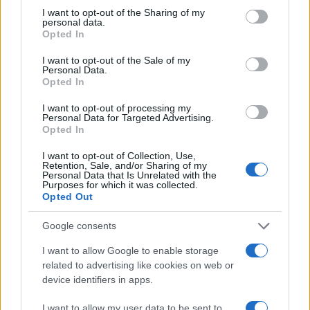
edifici altrui, pubblici o privati”. “Invasione
I want to opt-out of the Sharing of my
personal data.
arbitraria”, non festicciola privata. Cosa diavolo
Opted In
c’entra l’addio al nubilato in casa di amici?
I want to opt-out of the Sale of my
Semmai, potrebbe essere punito un addio al
Personal Data.
Opted In
nubilato organizzato senza permesso nel terrazzo
di
Concita De Gregorio
, la quale – ne siamo certi
I want to opt-out of processing my
Personal Data for Targeted Advertising.
– in caso di party illegale in casa sua per prima
Opted In
cosa chiamerebbe le forze dell’ordine.
I want to opt-out of Collection, Use,
Retention, Sale, and/or Sharing of my
Personal Data that Is Unrelated with the
Organizzare un rave, o un’attività alternativa che
Purposes for which it was collected.
Opted Out
tanto piace a Concita (“le occupazioni sono vivai di
pensiero e di azione”),
non autorizza nessuno a
Google consents
invadere una proprietà privata
, distruggere un
I want to allow Google to enable storage
cancello, imbrattare i muri, sporcare ovunque,
related to advertising like cookies on web or
provocando danni economici che nessuno
device identifiers in apps.
risarcirà.
Al povero cristo di Modena serviranno
I want to allow my user data to be sent to