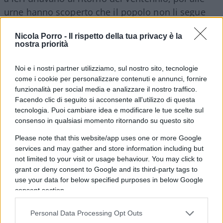
urne hanno scoperto che il popolo non li segue
eppure insistono per non ammettere di aver preso
Nicola Porro -
Il rispetto della tua privacy è la
un granchio. Ossessione. Non può essere
nostra priorità
altrimenti. Sennò cos’altro può spingerti a pensare
che la norma possa colpire pure
i festeggiamenti
Noi e i nostri partner utilizziamo, sul nostro sito, tecnologie
tra amici
? Scrive Concita: “Il provvedimento” mira
come i cookie per personalizzare contenuti e annunci, fornire
funzionalità per social media e analizzare il nostro traffico.
a “sorvegliare” e “reprimere” persino “feste private,
Facendo clic di seguito si acconsente all'utilizzo di questa
se stiamo alla lettera del testo: persino un addio
tecnologia. Puoi cambiare idea e modificare le tue scelte sul
al nubilato a casa di amici se per dire un vicino
consenso in qualsiasi momento ritornando su questo sito
ravvisa pericolo per la salute o per l’ordine e
Please note that this website/app uses one or more Google
l’incolumità”. Sciocchezze.
services and may gather and store information including but
not limited to your visit or usage behaviour. You may click to
grant or deny consent to Google and its third-party tags to
use your data for below specified purposes in below Google
O meglio, basterebbe aver letto il testo in Gazzetta
consent section.
Ufficiale (Concita, controlla) per capire che il dl
Personal Data Processing Opt Outs
punisce “
l’invasione
arbitraria
di terreni
o