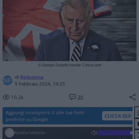
© George Dolgikh tramite Canva.com
di
Redazione
5 Febbraio 2024, 19:25
10.2k
30
Aggiungi nicolaporro.it alle tue fonti
CLICCA QUI
preferite su Google
Ascolta l'articolo