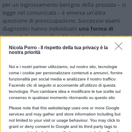
per un ingrossamento benigno della prostata – si
legge nel comunicato – è emersa un’altra
questione di preoccupazione. Successivi esami
diagnostici hanno individuato
una forma di
cancro
“. E ancora: “Sua Maestà ha iniziato oggi un
programma di trattamenti regolari, durante il
Nicola Porro -
Il rispetto della tua privacy è la
quale i medici gli hanno consigliato di rinviare i
nostra priorità
suoi impegni pubblici. Durante questo periodo,
Noi e i nostri partner utilizziamo, sul nostro sito, tecnologie
Sua Maestà continuerà a occuparsi degli affari
come i cookie per personalizzare contenuti e annunci, fornire
statali e delle pratiche burocratiche ufficiali come
funzionalità per social media e analizzare il nostro traffico.
di consueto”.
Facendo clic di seguito si acconsente all'utilizzo di questa
tecnologia. Puoi cambiare idea e modificare le tue scelte sul
consenso in qualsiasi momento ritornando su questo sito
Please note that this website/app uses one or more Google
Il comunicato prosegue affermando che “il Re è
services and may gather and store information including but
grato alla sua
équipe
medica
per il loro rapido
not limited to your visit or usage behaviour. You may click to
intervento, reso possibile grazie al suo recente
grant or deny consent to Google and its third-party tags to