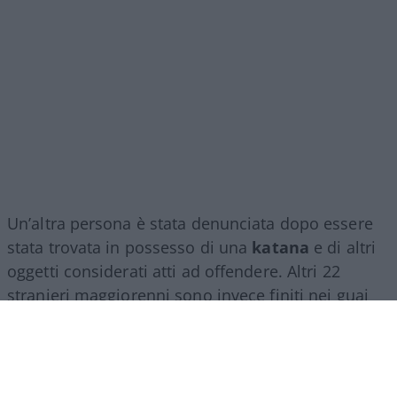
Un’altra persona è stata denunciata dopo essere
stata trovata in possesso di una
katana
e di altri
oggetti considerati atti ad offendere. Altri 22
stranieri maggiorenni sono invece finiti nei guai
per il presunto
furto aggravato di energia
elettrica
: secondo quanto accertato dagli
investigatori, erano stati predisposti collegamenti
abusivi alla rete pubblica.