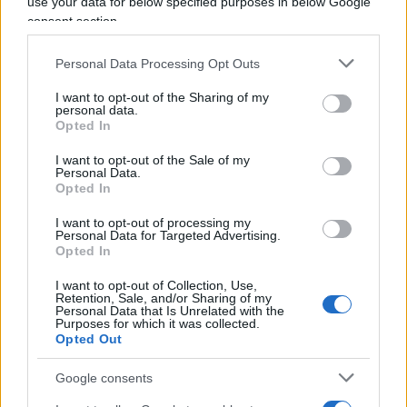
use your data for below specified purposes in below Google
intervento ospedaliero. Sua Maestà ha scelto di
consent section.
condividere la sua diagnosi per prevenire
speculazioni e nella speranza che possa aiutare la
Personal Data Processing Opt Outs
comprensione pubblica per tutti coloro che in
I want to opt-out of the Sharing of my
tutto il mondo sono affetti da cancro”.
personal data.
Opted In
Secondo quanto riferisce la Bbc, il principe Harry,
I want to opt-out of the Sale of my
Personal Data.
secondogenito di re
Carlo
III d’Inghilterra, ha
Opted In
parlato con il padre e andrà a Londra nei prossimi
I want to opt-out of processing my
giorni. “Auguro a Sua Maestà un pronto e pieno
Personal Data for Targeted Advertising.
Opted In
ristabilimento. Non ho dubbi che tornerà in piena
forza e so che l’intero paese gli fa gli auguri”, ha
I want to opt-out of Collection, Use,
Retention, Sale, and/or Sharing of my
scritto invece il premier Rusi Sunak.
Personal Data that Is Unrelated with the
Purposes for which it was collected.
Opted Out
Google consents
Articolo in aggiornamento