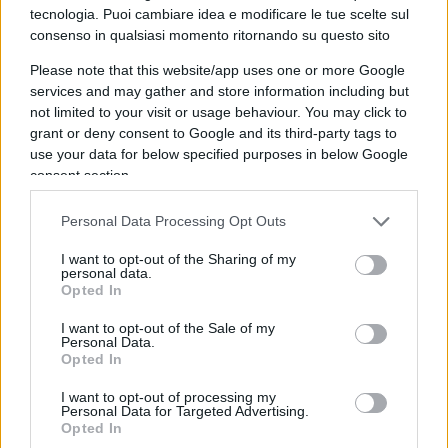
tecnologia. Puoi cambiare idea e modificare le tue scelte sul
questi avesse un coltello con una lama di 20
consenso in qualsiasi momento ritornando su questo sito
centimetri nascosta sotto la giacca. Le tre
Please note that this website/app uses one or more Google
coltellate inferte alla schiena hanno lesionato un
services and may gather and store information including but
rene, la milza e il duodeno, provocando emorragie
not limited to your visit or usage behaviour. You may click to
interne e danni ingenti agli organi interni. Di
grant or deny consent to Google and its third-party tags to
Martino ha subito
5 arresti cardiaci
.
use your data for below specified purposes in below Google
consent section.
Personal Data Processing Opt Outs
Il processo di guarigione del vice ispettore, pur
I want to opt-out of the Sharing of my
essendo ancora nelle fasi iniziali, è seguito con
personal data.
Opted In
grande interesse e speranza, tanto dalla comunità
medica quanto dai cittadini. Di Martino affronta
I want to opt-out of the Sale of my
Personal Data.
una sfida non solo fisica ma anche emotiva,
Opted In
trovando nella risposta alle domande degli
I want to opt-out of processing my
inquirenti un segno di incoraggiamento per il suo
Personal Data for Targeted Advertising.
Opted In
recupero. La sua storia non rappresenta solo il