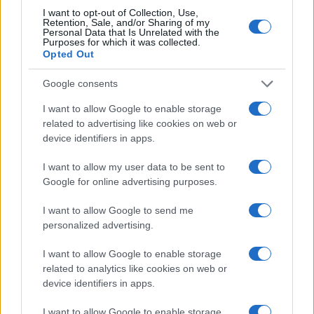
racconto di un agente ferito in servizio ma
I want to opt-out of Collection, Use,
Retention, Sale, and/or Sharing of my
simboleggia il compromesso e il sacrificio
Personal Data that Is Unrelated with the
Purposes for which it was collected.
quotidiano degli uomini e delle donne in divisa
Opted Out
per la sicurezza collettiva, sottolineando il valore
della resilienza e del sostegno comunitario in
Google consents
momenti di prova.
I want to allow Google to enable storage
related to advertising like cookies on web or
device identifiers in apps.
Leggi anche:
I want to allow my user data to be sent to
Google for online advertising purposes.
Se il poliziotto accoltellato avesse sparato
Irregolare e recidivo: chi è il marocchino che ha
I want to allow Google to send me
massacrato il poliziotto
personalized advertising.
I want to allow Google to enable storage
related to analytics like cookies on web or
24
device identifiers in apps.
Leggi i commenti
I want to allow Google to enable storage