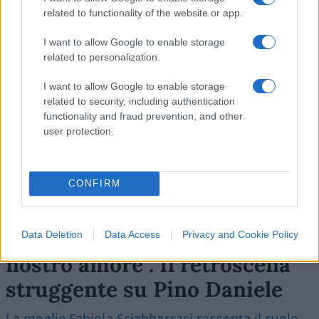
related to functionality of the website or app.
SEDUTE SATIRICHE
I want to allow Google to enable storage
related to personalization.
Vignetta del 04/08/2026
I want to allow Google to enable storage
related to security, including authentication
functionality and fraud prevention, and other
Vai all'archivio delle vignette
user protection.
CONFIRM
“Troisi avrebbe salvato il
Data Deletion
Data Access
Privacy and Cookie Policy
nostro amore”. Il retroscena
struggente su Pino Daniele
La moglie Fabiola Sciabbarrasi racconta il ruolo