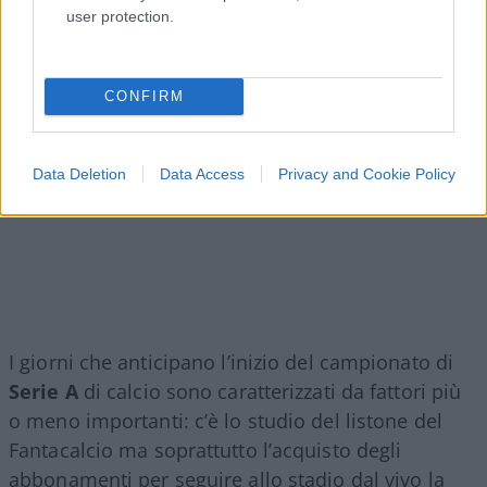
user protection.
CONFIRM
Data Deletion
Data Access
Privacy and Cookie Policy
I giorni che anticipano l’inizio del campionato di
Serie A
di calcio sono caratterizzati da fattori più
o meno importanti: c’è lo studio del listone del
Fantacalcio ma soprattutto l’acquisto degli
abbonamenti per seguire allo stadio dal vivo la