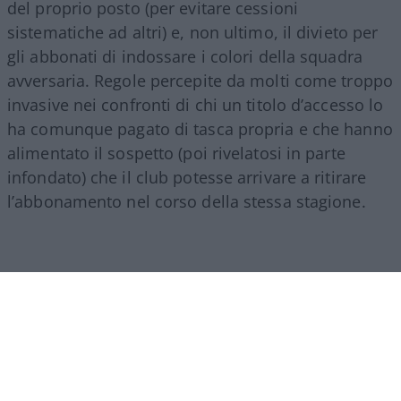
del proprio posto (per evitare cessioni
sistematiche ad altri) e, non ultimo, il divieto per
gli abbonati di indossare i colori della squadra
avversaria. Regole percepite da molti come troppo
invasive nei confronti di chi un titolo d’accesso lo
ha comunque pagato di tasca propria e che hanno
alimentato il sospetto (poi rivelatosi in parte
infondato) che il club potesse arrivare a ritirare
l’abbonamento nel corso della stessa stagione.