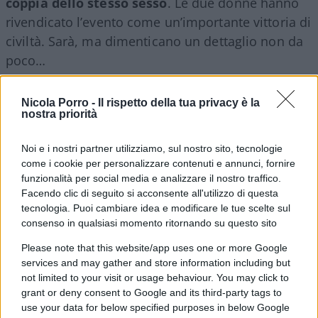
coppia dello stesso sesso
. Le due donne hanno
rivendicato l’evento come un’importante vittoria di
civiltà. Sarà, ma dimenticano un dettaglio non da
poco…
Il commento nel breve video sotto
Nicola Porro -
Il rispetto della tua privacy è la
nostra priorità
Noi e i nostri partner utilizziamo, sul nostro sito, tecnologie
Video
come i cookie per personalizzare contenuti e annunci, fornire
Player
funzionalità per social media e analizzare il nostro traffico.
Facendo clic di seguito si acconsente all'utilizzo di questa
tecnologia. Puoi cambiare idea e modificare le tue scelte sul
consenso in qualsiasi momento ritornando su questo sito
Please note that this website/app uses one or more Google
services and may gather and store information including but
not limited to your visit or usage behaviour. You may click to
grant or deny consent to Google and its third-party tags to
use your data for below specified purposes in below Google
00:00
01:55