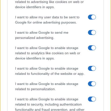
related to advertising like cookies on web or
controllare chi ha già pagato
device identifiers in apps.
I want to allow my user data to be sent to
Il club lariano introduce presenze minime e
Google for online advertising purposes.
controlli sugli abbonati: pagare il posto non basta
più, bisogna anche dimostrare di meritarlo
I want to allow Google to send me
personalized advertising.
di Ivan Mazzoletti
1.6k
3
6 Agosto 2026, 20:00
I want to allow Google to enable storage
related to analytics like cookies on web or
device identifiers in apps.
I want to allow Google to enable storage
related to functionality of the website or app.
I want to allow Google to enable storage
related to personalization.
I want to allow Google to enable storage
related to security, including authentication
functionality and fraud prevention, and other