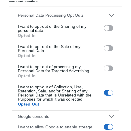
consent section.
Personal Data Processing Opt Outs
I want to opt-out of the Sharing of my
Commenta per primo
personal data.
Opted In
I want to opt-out of the Sale of my
SEDUTE SATIRICHE
Personal Data.
Opted In
Vignetta del 04/08/2026
I want to opt-out of processing my
Personal Data for Targeted Advertising.
Opted In
Vai all'archivio delle vignette
I want to opt-out of Collection, Use,
Retention, Sale, and/or Sharing of my
Personal Data that Is Unrelated with the
Purposes for which it was collected.
Opted Out
Google consents
I want to allow Google to enable storage
Il Como e l’assurda pretesa di