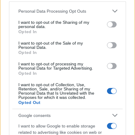
contribuisce alla riduzione del Pil, visto che si
suppone si astenga dal pagare la neo-moglie per
Personal Data Processing Opt Outs
cucinare.
I want to opt-out of the Sharing of my
personal data.
Opted In
Il limite vero è che la macroeconomia ha distrutto
I want to opt-out of the Sale of my
la micro. La decisione sugli aggregati, la
Personal Data.
Opted In
domanda, il consumo, ha spiazzato l’attenzione
sui singoli operatori del sistema economico. Che
I want to opt-out of processing my
Personal Data for Targeted Advertising.
insieme formano il complesso, ma che ragionano
Opted In
e si muovono per incentivi, molto individuali, e
I want to opt-out of Collection, Use,
affatto aggregati.
Retention, Sale, and/or Sharing of my
Personal Data that Is Unrelated with the
Purposes for which it was collected.
Opted Out
#ECONOMIA
#KEYNES
Google consents
Pagina
PAGINA
Precedente
SUCCESSIVA
I want to allow Google to enable storage
related to advertising like cookies on web or