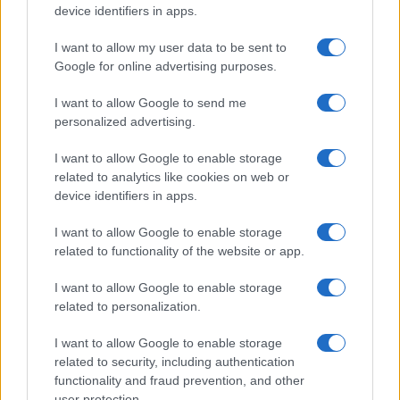
device identifiers in apps.
7
I want to allow my user data to be sent to
Leggi i commenti
Google for online advertising purposes.
I want to allow Google to send me
SEDUTE SATIRICHE
personalized advertising.
Vignetta del 07/08/2026
I want to allow Google to enable storage
related to analytics like cookies on web or
device identifiers in apps.
I want to allow Google to enable storage
Vai all'archivio delle vignette
related to functionality of the website or app.
I want to allow Google to enable storage
related to personalization.
I want to allow Google to enable storage
Quel concerto di Guccini con
related to security, including authentication
functionality and fraud prevention, and other
user protection.