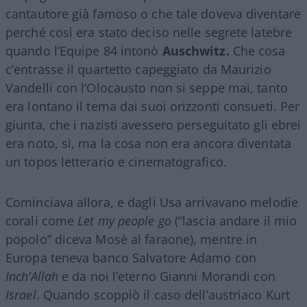
cantautore già famoso o che tale doveva diventare
perché così era stato deciso nelle segrete latebre
quando l’Equipe 84 intonò
Auschwitz.
Che cosa
c’entrasse il quartetto capeggiato da Maurizio
Vandelli con l’Olocausto non si seppe mai, tanto
era lontano il tema dai suoi orizzonti consueti. Per
giunta, che i nazisti avessero perseguitato gli ebrei
era noto, sì, ma la cosa non era ancora diventata
un topos letterario e cinematografico.
Cominciava allora, e dagli Usa arrivavano melodie
corali come
Let my people go
(“lascia andare il mio
popolo” diceva Mosè al faraone), mentre in
Europa teneva banco Salvatore Adamo con
Inch’Allah
e da noi l’eterno Gianni Morandi con
Israel
. Quando scoppiò il caso dell’austriaco Kurt