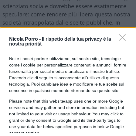
scienziato sociale dovrebbe essere esattamente
speculare: come rendere più libera questa nostra
società intrappolata dalle scelte pubbliche. In
poche parole, come rendere meno ingombrante e
meno prospero l’appa-rato burocratico che ci
Nicola Porro -
Il rispetto della tua privacy è la
nostra priorità
governa. Chi parlava semplice, disse una volta:
come affamare la Bestia. Che è lo Stato.
Noi e i nostri partner utilizziamo, sul nostro sito, tecnologie
come i cookie per personalizzare contenuti e annunci, fornire
funzionalità per social media e analizzare il nostro traffico.
Facendo clic di seguito si acconsente all'utilizzo di questa
2.
Un secondo motivo per il quale l’economia è
tecnologia. Puoi cambiare idea e modificare le tue scelte sul
diventata molto più complicata è che, da Keynes
consenso in qualsiasi momento ritornando su questo sito
in poi, essa
è diventata macroeconomia
. Non
Please note that this website/app uses one or more Google
più economia dei singoli, ma degli aggregati. Non
services and may gather and store information including but
che questi ultimi non contino. Ma hanno dei
not limited to your visit or usage behaviour. You may click to
grant or deny consent to Google and its third-party tags to
limiti. Non solo nel paradosso di Samuelson per il
use your data for below specified purposes in below Google
quale un professore che si sposi la propria cuoca
consent section.