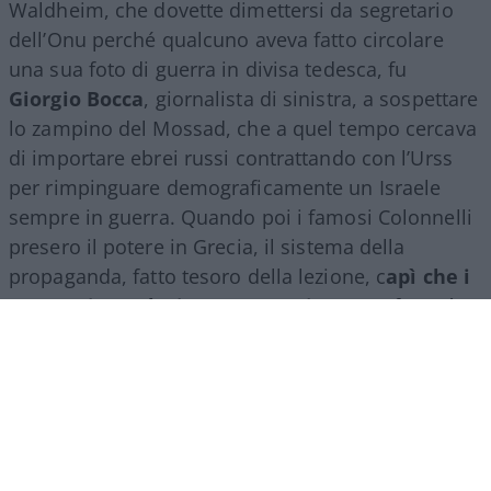
Waldheim, che dovette dimettersi da segretario
dell’Onu perché qualcuno aveva fatto circolare
una sua foto di guerra in divisa tedesca, fu
Giorgio
Bocca
, giornalista di sinistra, a sospettare
lo zampino del Mossad, che a quel tempo cercava
di importare ebrei russi contrattando con l’Urss
per rimpinguare demograficamente un Israele
sempre in guerra. Quando poi i famosi Colonnelli
presero il potere in Grecia, il sistema della
propaganda, fatto tesoro della lezione, c
apì che i
cantanti popolari erano una risorsa
, e fu così
che i nostri vari Al Bano e Iva Zanicchi si misero
d’”impegno” (è il caso di dirlo) con i brani di Mikis
Tehodorakis, musicista di sinistra balzato alla
ribalta con la colonna sonora di
Zorba il greco
(pompatissimo film con Anthony Quinn e Irene
Papas), che fece ballare in diretta il sirtaki perfino