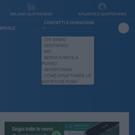
MILANO QUOTIDIANO
ATLANTICO QUOTIDIANO
CONTATTI E DONAZIONI
IBERALE
CHI SIAMO
SOSTIENICI
BIO
SCRIVI A NICOLA
PORRO
ADVERTISING
COME DISATTIVARE LE
NOTIFICHE PUSH