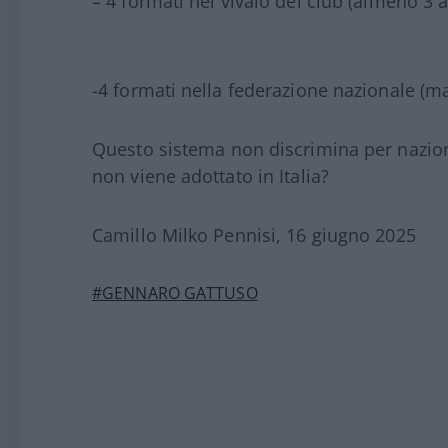
– 4 formati nel vivaio del club (almeno 3 an
-4 formati nella federazione nazionale (m
Questo sistema non discrimina per naziona
non viene adottato in Italia?
Camillo Milko Pennisi, 16 giugno 2025
#GENNARO GATTUSO