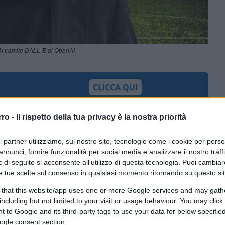
I tramite DALL·E di OpenAI
CLICCA QUI
rro -
Il rispetto della tua privacy è la nostra priorità
0:00
/
--:--
ri partner utilizziamo, sul nostro sito, tecnologie come i cookie per pers
ono le partite di calcio come se fossero
annunci, fornire funzionalità per social media e analizzare il nostro traff
 partite di calcio.” Non è una bella frase,
 di seguito si acconsente all'utilizzo di questa tecnologia. Puoi cambiar
e tue scelte sul consenso in qualsiasi momento ritornando su questo si
esto campo non sbagliava.
 that this website/app uses one or more Google services and may gath
including but not limited to your visit or usage behaviour. You may click 
 to Google and its third-party tags to use your data for below specifi
la molto di guerra cerchiamo di alleggerire
ogle consent section.