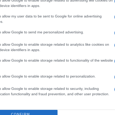
o allow Google to enable storage related to advertising like cookies on
a: siamo veramente sicuri che i nostri
evice identifiers in apps.
e ci raccontano molte testate giornalistiche
o allow my user data to be sent to Google for online advertising
to sufficienti?
s.
to allow Google to send me personalized advertising.
 che non riescono a giocare titolari nei club
o allow Google to enable storage related to analytics like cookies on
evice identifiers in apps.
o allow Google to enable storage related to functionality of the website
tanno facendo bene, come l’Under 19
sta mondiale 2023 e l’Under 21 che
o allow Google to enable storage related to personalization.
questi giocatori non li vediamo più crescere?
o allow Google to enable storage related to security, including
cation functionality and fraud prevention, and other user protection.
utturali da parte della Federazione?
CONFIRM