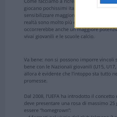
Come facciamo a ricreare una Nazionale c
giocano pochissimi italiani? Ovviamente
sensibilizzare maggiormente i nostri club 
realtà sono molto più complicate e non s
occorrerebbe anche un maggiore potenziam
vivai giovanili e le scuole calcio.
Va bene: non si possono imporre vincoli s
bene con le Nazionali giovanili (U15, U17,
allora è evidente che l’intoppo sta tutto ne
promesse.
Dal 2008, l’UEFA ha introdotto il concetto
deve presentare una rosa di massimo 25 g
essere “homegrown”: