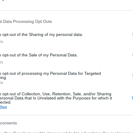
ra Nazionale ha subito una sconfitta con la
ndiale per la terza volta consecutiva!
l Data Processing Opt Outs
edibile: il ct della Nazionale ha comunicato
o opt-out of the Sharing of my personal data.
ti prima che questo venisse ufficializzato da
In
 è rimasto in panchina nella partita con la
o una partita eccezionale. Infine ci siamo
o opt-out of the Sale of my Personal Data.
In
 allenatori sono “scappati” dall’impegno!
to opt-out of processing my Personal Data for Targeted
ing.
In
ciamolo subito: il nostro
non è un
o opt-out of Collection, Use, Retention, Sale, and/or Sharing
 responsabilità dell’allenatore e penso che
ersonal Data that Is Unrelated with the Purposes for which it
lected.
re le sorti azzurre con il cambio
Out
consents
mo passaggio fondamentale è raccontare