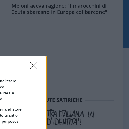
Meloni aveva ragione: "I marocchini di
Ceuta sbarcano in Europa col barcone"
onalizzare
ico.
e idea e
SEDUTE SATIRICHE
to
er and store
to grant or
ed purposes