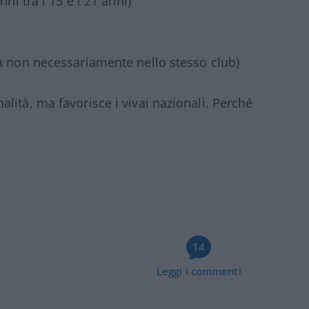
ni tra i 15 e i 21 anni)
a non necessariamente nello stesso club)
lità, ma favorisce i vivai nazionali. Perché
14
Leggi i commenti