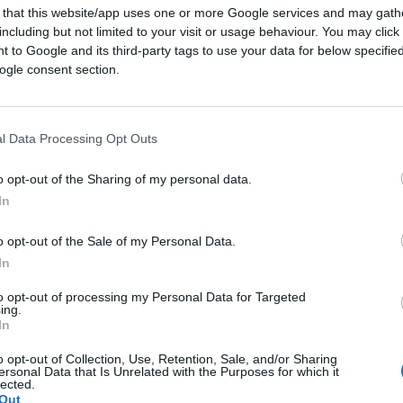
 that this website/app uses one or more Google services and may gath
including but not limited to your visit or usage behaviour. You may click 
 to Google and its third-party tags to use your data for below specifi
ogle consent section.
l Data Processing Opt Outs
ferite su Google
CLICCA QUI
o opt-out of the Sharing of my personal data.
In
gole europee sul fallimento delle banche, il
tti, sembrano non valere soprattutto per la
o opt-out of the Sale of my Personal Data.
, salva le proprie banche con
denaro
In
e sotto traccia, non sfugge però al
to opt-out of processing my Personal Data for Targeted
ing.
ivano dure critiche per il salvataggio
In
 tedesco. Nell’articolo si legge:
o opt-out of Collection, Use, Retention, Sale, and/or Sharing
ersonal Data that Is Unrelated with the Purposes for which it
lected.
Out