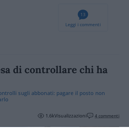
13
Leggi i commenti
sa di controllare chi ha
ntrolli sugli abbonati: pagare il posto non
arlo
1.6k
Visualizzazioni
4
commenti