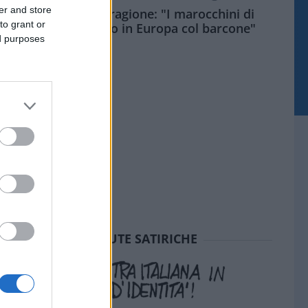
er and store
Meloni aveva ragione: "I marocchini di
to grant or
Ceuta sbarcano in Europa col barcone"
ed purposes
SEDUTE SATIRICHE