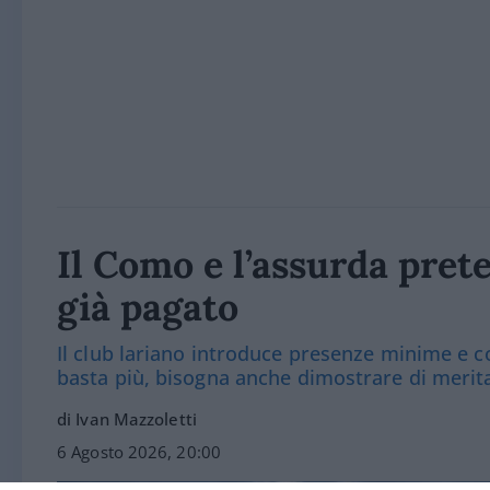
Il Como e l’assurda prete
già pagato
Il club lariano introduce presenze minime e co
basta più, bisogna anche dimostrare di merit
di Ivan Mazzoletti
6 Agosto 2026, 20:00