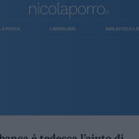
LA POSTA
LIBERILIBRI
BIBLIOTECA L
 banca è tedesca l’aiuto di