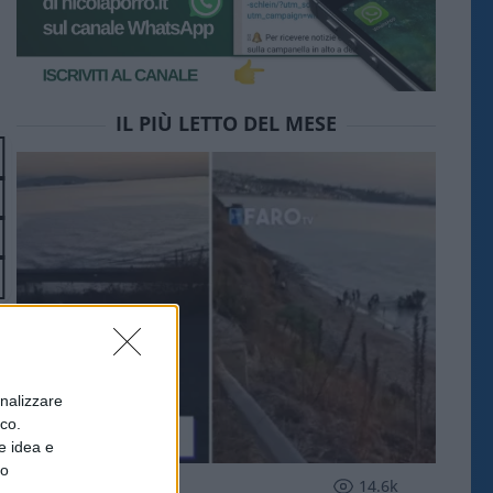
IL PIÙ LETTO DEL MESE
onalizzare
ico.
e idea e
to
ESTERI
14.6k