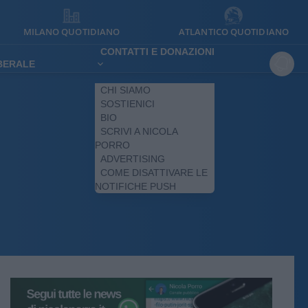
MILANO QUOTIDIANO
ATLANTICO QUOTIDIANO
CONTATTI E DONAZIONI
IBERALE
CHI SIAMO
SOSTIENICI
BIO
SCRIVI A NICOLA
PORRO
ADVERTISING
COME DISATTIVARE LE
NOTIFICHE PUSH