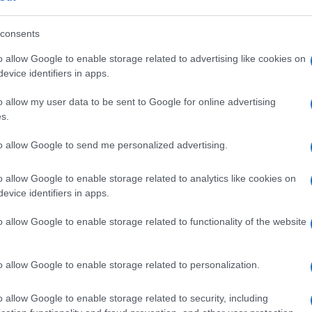
no semplicemente troppe lacune nei
sono sfruttare. Alcuni paesi possono
consents
 esempio la recente approvazione di
o allow Google to enable storage related to advertising like cookies on
o dei contribuenti nella banca regionale
evice identifiers in apps.
o capitale perdendo miliardi di euro in
o allow my user data to be sent to Google for online advertising
di fondi per la ricapitalizzazione. I gruppi di
s.
e una partecipazione, subordinata al
 proprietari della maggior parte della banca
to allow Google to send me personalized advertising.
he coinvolgesse solo i proprietari
à comunale. La conseguenza, tuttavia, è un
o allow Google to enable storage related to analytics like cookies on
evice identifiers in apps.
 del settore pubblico. Non è così che
mondo coraggioso dell’
unione bancaria
o allow Google to enable storage related to functionality of the website
eschi normalmente richiedono che si facciano
 panieri nell’Europa meridionale”.
o allow Google to enable storage related to personalization.
ato la redditività della banca in base alle
o allow Google to enable storage related to security, including