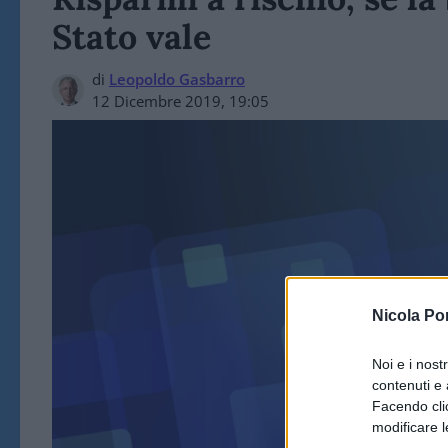
Stato vale
di
Leopoldo Gasbarro
12 Dicembre 2019, 19:05
Nicola Po
ART
Noi e i nost
contenuti e 
Facendo clic
modificare l