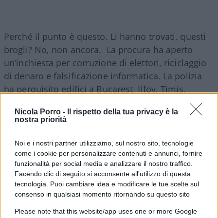
Perché il punto è questo. Li hanno trovati, questi
brogli? No, non ancora. La procura ha aperto
un’inchiesta per corruzione di elettori, riciclaggio
di denaro e falsificazione informatica. La polizia
ha perquisito edifici a Bucarest, Ilfov, Timis,
Maramures, Salas e Neamt. Stesso discorso in tre
Nicola Porro -
Il rispetto della tua privacy è la
edifici di
Brasov,
in particolare nella villa e negli
nostra priorità
uffici di
Bogdan Peschir
, il magnate delle
cryptovalute che avrebbe pagato con 1 milione
Noi e i nostri partner utilizziamo, sul nostro sito, tecnologie
euro una serie di influencer per “spingere” il
come i cookie per personalizzare contenuti e annunci, fornire
funzionalità per social media e analizzare il nostro traffico.
candidato filo-russo su Tik Tok. Sarebbe lui la
Facendo clic di seguito si acconsente all'utilizzo di questa
testa di ponte del Cremlino per favorire il fronte
tecnologia. Puoi cambiare idea e modificare le tue scelte sul
pro-Russia. La procura cerca la prova non solo
consenso in qualsiasi momento ritornando su questo sito
degli “attacchi ibridi” stranieri durante la
Please note that this website/app uses one or more Google