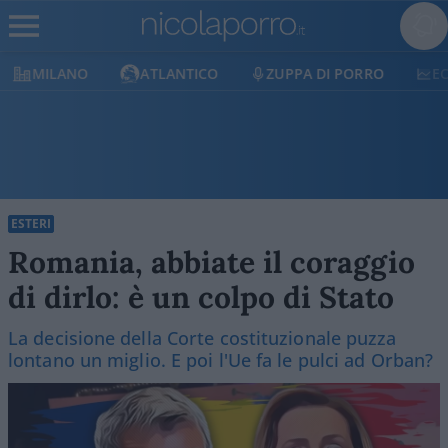
MILANO
ATLANTICO
ZUPPA DI PORRO
E
ESTERI
Romania, abbiate il coraggio
di dirlo: è un colpo di Stato
La decisione della Corte costituzionale puzza
lontano un miglio. E poi l'Ue fa le pulci ad Orban?