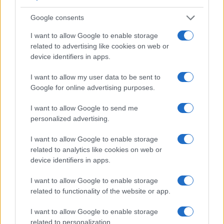
concludere il processo elettorale, indagare come
Google consents
da manuale e, in caso di prove certe e condanne
I want to allow Google to enable storage
varie, annullare ex post il risultato elettorale?
related to advertising like cookies on web or
device identifiers in apps.
I want to allow my user data to be sent to
Quanto successo in Romania ha tutti i crismi del
Google for online advertising purposes.
colpo di Stato,
molto simile a quanto successo in
Corea del Sud
, e se non abbiamo il coraggio di
I want to allow Google to send me
personalized advertising.
dirlo siamo dei pavidi. Dobbiamo affermarlo per
difendere un principio, più che il candidato che
I want to allow Google to enable storage
avrebbe dovuto vincere: se la democrazia europea
related to analytics like cookies on web or
device identifiers in apps.
finge di utilizzare degli
strumenti dittatoriali ed
ipocriti
, a questo punto erano quasi meglio i
I want to allow Google to enable storage
golpe messi a segno dai militari.
related to functionality of the website or app.
I want to allow Google to enable storage
Noi rompiamo le palle a Orban perché toglie
related to personalization.