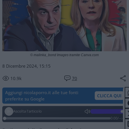
© malinka_bond Images tramite Canva.com
8 Dicembre 2024, 15:15
10.9k
70
Aggiungi nicolaporro.it alle tue fonti
CLICCA QUI
preferite su Google
Ascolta l'articolo
0:00
/
--:--