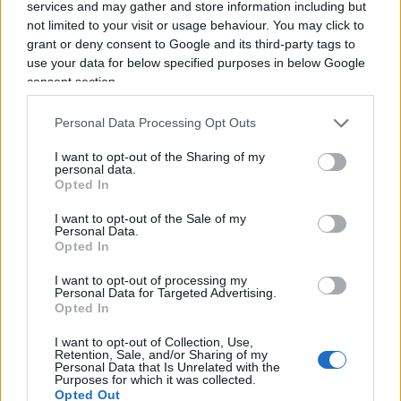
campagna elettorale, ma anche dei presunti
services and may gather and store information including but
not limited to your visit or usage behaviour. You may click to
“finanziamenti illeciti” in favore di
Georgescu.
grant or deny consent to Google and its third-party tags to
use your data for below specified purposes in below Google
Ieri la Corte ha spiegato di essere intervenuta
consent section.
dopo aver avuto informazioni dai servizi segreti in
Personal Data Processing Opt Outs
merito a “frodi tali da modificare l’assegnazione
del mandato presidenziale e l’ordine dei candidati
I want to opt-out of the Sharing of my
personal data.
che avrebbero potuto partecipare al secondo
Opted In
turno elettorale”. È successo? Può darsi, sia
I want to opt-out of the Sale of my
chiaro. Possono però due settimane di
Personal Data.
Opted In
bombardamento su Tik Tok sconvolgere l’esito del
voto? È tutto da dimostrare. Ma quel che è certo è
I want to opt-out of processing my
Personal Data for Targeted Advertising.
che
le elezioni sono state annullate sulla base
Opted In
di ipotesi
tutte ancora da verificare. E che, come
I want to opt-out of Collection, Use,
spesso accade nei processi, non solo in Italia,
Retention, Sale, and/or Sharing of my
Personal Data that Is Unrelated with the
potrebbero anche dimostrarsi prive di
Purposes for which it was collected.
fondamento. Non sarebbe stato più logico
Opted Out