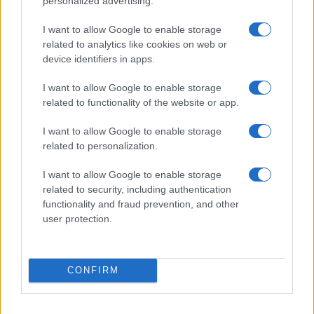
personalized advertising.
presidente, cioè da Levi, a cui si è espressa una
I want to allow Google to enable storage
formale, e direi ipocrita, “comprensione” nel
related to analytics like cookies on web or
mentre lo si invitava “a confermare la presenza
device identifiers in apps.
del professor Carlo Rovelli a Francoforte”.
I want to allow Google to enable storage
related to functionality of the website or app.
In conclusione, si può dire che tutto l’accaduto si
potrebbe anche interpretare, certo facendo un po’
I want to allow Google to enable storage
related to personalization.
di psicologia spicciola, come l’emergere di un
senso di colpa da parte di
chi per decenni ha
I want to allow Google to enable storage
censurato gli altri
e ora ha paura della sua
related to security, including authentication
stessa ombra. E non ha capito che questo governo
functionality and fraud prevention, and other
user protection.
vuole sparigliare il campo di gioco: non
controcensurare ma allargare il campo delle
possibilità di partecipazione per chiunque abbia
CONFIRM
qualcosa di interessante da dire
indipendentemene dalle sue idee politiche. Si