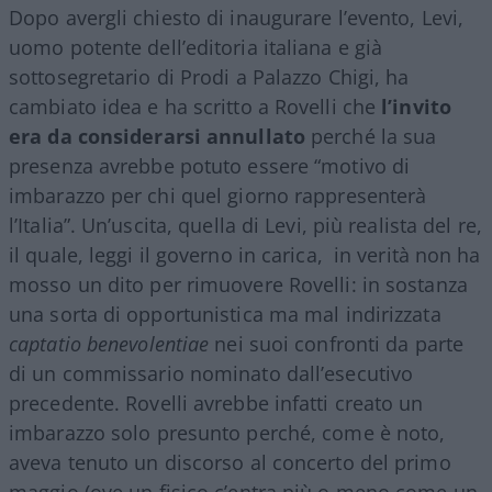
Dopo avergli chiesto di inaugurare l’evento, Levi,
uomo potente dell’editoria italiana e già
sottosegretario di Prodi a Palazzo Chigi, ha
cambiato idea e ha scritto a Rovelli che
l’invito
era da considerarsi annullato
perché la sua
presenza avrebbe potuto essere “motivo di
imbarazzo per chi quel giorno rappresenterà
l’Italia”. Un’uscita, quella di Levi, più realista del re,
il quale, leggi il governo in carica, in verità non ha
mosso un dito per rimuovere Rovelli: in sostanza
una sorta di opportunistica ma mal indirizzata
captatio
benevolentiae
nei suoi confronti da parte
di un commissario nominato dall’esecutivo
precedente. Rovelli avrebbe infatti creato un
imbarazzo solo presunto perché, come è noto,
aveva tenuto un discorso al concerto del primo
maggio (ove un fisico c’entra più o meno come un