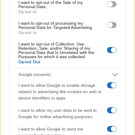
pronunciamenti politici a chi fa un altro mestiere,
I want to opt-out of the Sale of my
Personal Data.
e ovviamente di chi senza umiltà come Rovelli si
Opted In
presta. Ovviamente sicuro di sé, e dei suoi
I want to opt-out of processing my
schematismi mentali e ideologici,
Rovelli è
Personal Data for Targeted Advertising.
Opted In
subito intervenuto gridando alla censura
e
accusando il governo di essere l’artefice
I want to opt-out of Collection, Use,
Retention, Sale, and/or Sharing of my
dell’esclusione, pur non c’entrando con essa un
Personal Data that Is Unrelated with the
Purposes for which it was collected.
fico secco. Altrettanto ovviamente, a lui si è unita
Opted Out
subito
la canea degli intellettuali antifascisti
in servizio permanente effettivo, sempre più
Google consents
patetici e ridicoli, che hanno individuato nel
I want to allow Google to enable storage
governo un colpevole a sua insaputa nonostante
related to advertising like cookies on web or
device identifiers in apps.
che la censura si fosse, con tutta evidenza,
consumata tutta in casa, come un vero e proprio
I want to allow my user data to be sent to
autodafé. Ciliegina sulla torta del grottesco è poi
Google for online advertising purposes.
giunta la dichiarazione dell’Associazione Italiana
I want to allow Google to send me
Editori che in sostanza si dissocia dal suo stesso