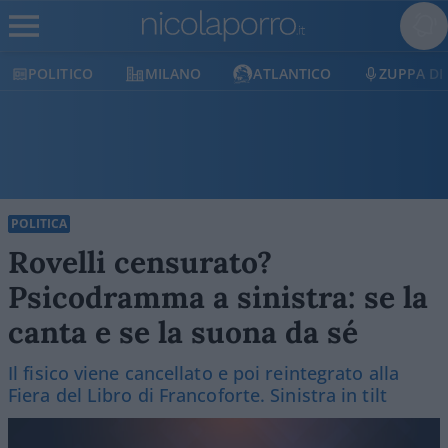
ICO
MILANO
ATLANTICO
ZUPPA DI PORRO
POLITICA
Rovelli censurato?
Psicodramma a sinistra: se la
canta e se la suona da sé
Il fisico viene cancellato e poi reintegrato alla
Fiera del Libro di Francoforte. Sinistra in tilt