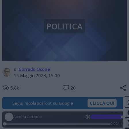
POLITICA
di
Corrado Ocone
14 Maggio 2023, 15:00
5.8k
20
Segui nicolaporro.it su Google
CLICCA QUI
Ascolta l'articolo
0:00
/
--:--