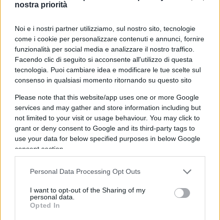
nostra priorità
ritiene di avere la verità in tasca e di non avere
perciò necessità di confrontarsi con gli altri. In
Noi e i nostri partner utilizziamo, sul nostro sito, tecnologie
effetti, questa
faziosità, unita ad un evidente
come i cookie per personalizzare contenuti e annunci, fornire
dilettantismo politico
, si legge non da oggi in
funzionalità per social media e analizzare il nostro traffico.
tutti gli interventi politici di Rovelli. Il che,
Facendo clic di seguito si acconsente all'utilizzo di questa
tecnologia. Puoi cambiare idea e modificare le tue scelte sul
dopotutto, non desta meraviglia, visto che si può
consenso in qualsiasi momento ritornando su questo sito
essere un grande scienziato e divilgutore
Please note that this website/app uses one or more Google
scientifico, quale Rovelli effettivamente, è
services and may gather and store information including but
nonostante non si capisca nulla (o forse proprio
not limited to your visit or usage behaviour. You may click to
per questo) di altre discipline. Un po’ come un
grant or deny consent to Google and its third-party tags to
use your data for below specified purposes in below Google
analista e un giornalista politico che, pur bravi nel
consent section.
loro campo, non capirebbero nulla di un trattato
di fisica e ben fanno a tenersene lontani.
Personal Data Processing Opt Outs
I want to opt-out of the Sharing of my
personal data.
Opted In
Il problema casomai è di chi chiede