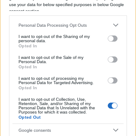
use your data for below specified purposes in below Google
delle TNW. Il Presidente è stato chiaro: non ci
consent section.
arrenderemo. Mettere all’angolo la Russia è un
suicidio per l’Occidente e per l’umanità.
Personal Data Processing Opt Outs
I want to opt-out of the Sharing of my
personal data.
Opted In
Sono convinto che le TNW e poi le SNW possano
essere evitate rivolgendosi all’ideologia e
I want to opt-out of the Sale of my
Personal Data.
impegnando l’Idea russa adesso. Dopo aver
Opted In
mobilitato la società spiritualmente e
I want to opt-out of processing my
ideologicamente,
ce la faremo senza armi
Personal Data for Targeted Advertising.
Opted In
nucleari
. In nome del Presidente e per il bene del
Popolo. Se abbiamo qualche lamentela da fare, è
I want to opt-out of Collection, Use,
Retention, Sale, and/or Sharing of my
nei confronti dell’élite al potere, che sta già
Personal Data that Is Unrelated with the
Purposes for which it was collected.
correndo in giro e tradendo la Guida Suprema,
Opted Out
uno ad uno. Solo noi – i patrioti russi e il popolo
Google consents
russo – gli siamo fedeli.