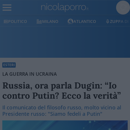
POLITICO
MILANO
ATLANTICO
ZUPPA DI
ESTERI
LA GUERRA IN UCRAINA
Russia, ora parla Dugin: “Io
contro Putin? Ecco la verità”
Il comunicato del filosofo russo, molto vicino al
Presidente russo: "Siamo fedeli a Putin"