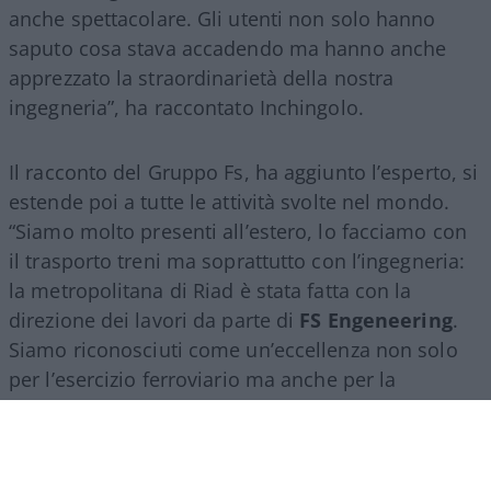
anche spettacolare. Gli utenti non solo hanno
saputo cosa stava accadendo ma hanno anche
apprezzato la straordinarietà della nostra
ingegneria”, ha raccontato Inchingolo.
Il racconto del Gruppo Fs, ha aggiunto l’esperto, si
estende poi a tutte le attività svolte nel mondo.
“Siamo molto presenti all’estero, lo facciamo con
il trasporto treni ma soprattutto con l’ingegneria:
la metropolitana di Riad è stata fatta con la
direzione dei lavori da parte di
FS Engeneering
.
Siamo riconosciuti come un’eccellenza non solo
per l’esercizio ferroviario ma anche per la
realizzazione e progettazione dei lavori in questo
ambito”.