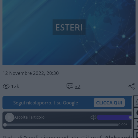
ESTERI
12 Novembre 2022, 20:30
12k
32
Segui nicolaporro.it su Google
CLICCA QUI
Ascolta l'articolo
0:00
/
--:--
Parla di “confusione mediatica” il prof.
Aleksandr