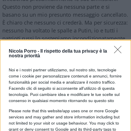
Questo non proviene da nessuna parte e si
basano su un mio presunto messaggio cancellato.
È chiaro che nessuno ci crederà. Ma per sicurezza:
nessuno ha voltato le spalle a Putin, io e tutti i
patrioti russi lo sosteniamo incondizionatamente.
Nicola Porro -
Il rispetto della tua privacy è la
nostra priorità
Il dolore per la perdita di Kherson è una cosa;
Noi e i nostri partner utilizziamo, sul nostro sito, tecnologie
l’atteggiamento nei confronti del Comandante in
come i cookie per personalizzare contenuti e annunci, fornire
capo è un altro.
Siamo fedeli a Putin
e
funzionalità per social media e analizzare il nostro traffico.
sosteniamo la SMO e la Russia fino alla fine.
Facendo clic di seguito si acconsente all'utilizzo di questa
tecnologia. Puoi cambiare idea e modificare le tue scelte sul
consenso in qualsiasi momento ritornando su questo sito
Tuttavia, l’Occidente, che sta esercitando una
Please note that this website/app uses one or more Google
pressione eccessiva sulla Russia
, non capisce
services and may gather and store information including but
che la Russia e Putin non capitoleranno in nessun
not limited to your visit or usage behaviour. You may click to
caso. Il passo successivo non può che essere l’uso
grant or deny consent to Google and its third-party tags to