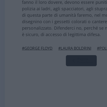
fanno il loro dovere, devono essere puniti
polizia ai ladri, agli spacciatori, agli stupr
di questa parte di umanità faremo, nel m
disegnino con i gessetti colorati o cante
personalizzato. Difenderci no, perché se
è sicuro, di accesso di legittima difesa.
#GEORGE FLOYD
#LAURA BOLDRINI
#POL
Pagina
Precedente