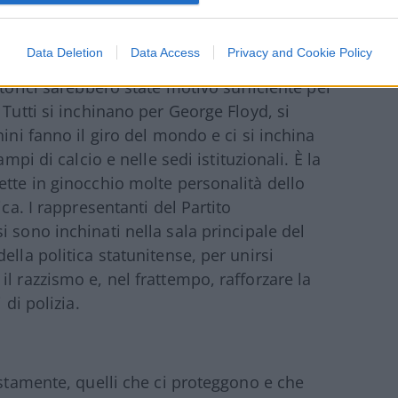
ni che non hanno alcuna logica.
Data Deletion
Data Access
Privacy and Cookie Policy
te, vediamo gente che ha perso ogni
storici sarebbero state motivo sufficiente per
 Tutti si inchinano per George Floyd, si
ini fanno il giro del mondo e ci si inchina
mpi di calcio e nelle sedi istituzionali. È la
ette in ginocchio molte personalità dello
ica. I rappresentanti del Partito
si sono inchinati nella sala principale del
ella politica statunitense, per unirsi
l razzismo e, nel frattempo, rafforzare la
 di polizia.
estamente, quelli che ci proteggono e che