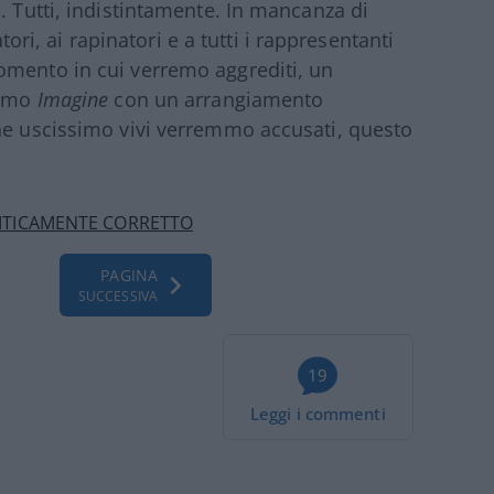
. Tutti, indistintamente. In mancanza di
atori, ai rapinatori e a tutti i rappresentanti
omento in cui verremo aggrediti, un
remo
Imagine
con un arrangiamento
 ne uscissimo vivi verremmo accusati, questo
ITICAMENTE CORRETTO
PAGINA
SUCCESSIVA
19
Leggi i commenti