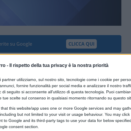
ferite su Google
CLICCA QUI
 Roy Batty, nel quale, sotto la pioggia e
rro -
Il rispetto della tua privacy è la nostra priorità
a con le lacrime agli occhi: “Io ne ho viste
arvi, navi da combattimento in fiamme al
ri partner utilizziamo, sul nostro sito, tecnologie come i cookie per pers
aggi ‘B’ balenare nel buio vicino alle porte di
annunci, fornire funzionalità per social media e analizzare il nostro traff
no perduti nel tempo, come lacrime nella
 di seguito si acconsente all'utilizzo di questa tecnologia. Puoi cambiar
nel lontano 1982 e quando lo vidi al cinema,
e tue scelte sul consenso in qualsiasi momento ritornando su questo si
to cosa avremmo visto, e pure ascoltato,
 that this website/app uses one or more Google services and may gath
che allora non potevamo immaginare.
including but not limited to your visit or usage behaviour. You may click 
 to Google and its third-party tags to use your data for below specifi
ogle consent section.