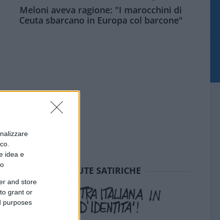
Meloni aveva ragione: "I marocchini di
Ceuta sbarcano in Europa col barcone"
onalizzare
ico.
e idea e
to
SEDUTE SATIRICHE
er and store
to grant or
ed purposes