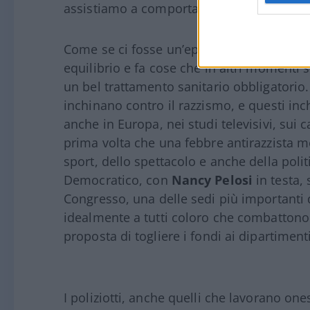
assistiamo a comportamenti e dichiarazio
Come se ci fosse un’epidemia di labirinti
equilibrio e fa cose che in altri momenti 
un bel trattamento sanitario obbligatorio.
inchinano contro il razzismo, e questi inch
anche in Europa, nei studi televisivi, sui ca
prima volta che una febbre antirazzista m
sport, dello spettacolo e anche della polit
Democratico, con
Nancy Pelosi
in testa, 
Congresso, una delle sedi più importanti d
idealmente a tutti coloro che combattono i
proposta di togliere i fondi ai dipartimenti
I poliziotti, anche quelli che lavorano on