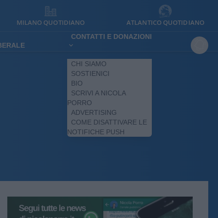
MILANO QUOTIDIANO
ATLANTICO QUOTIDIANO
CONTATTI E DONAZIONI
IBERALE
CHI SIAMO
SOSTIENICI
BIO
SCRIVI A NICOLA
PORRO
ADVERTISING
COME DISATTIVARE LE
NOTIFICHE PUSH