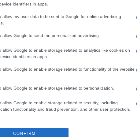
evice identifiers in apps.
l famosissimo cantante che aveva preso una
al politicamente corretto e dai taralucci e
o allow my user data to be sent to Google for online advertising
uesto si è saputo solo in un secondo momento
s.
o per insabbiare quello di cui sono stati
to allow Google to send me personalized advertising.
 sono state selvaggiamente torturate.
o allow Google to enable storage related to analytics like cookies on
evice identifiers in apps.
artigiana
Bella Ciao
, che tra l’altro è la
o allow Google to enable storage related to functionality of the website
ui ebraica, registrata da Mishka Ziganoff, un
 a New York nel 1919. Ma questo particolare
o allow Google to enable storage related to personalization.
erci male. E non ditegli neanche che questa
 e che i partigiani, quelli veri, forse
o allow Google to enable storage related to security, including
 una grande delusione. E ora siamo arrivati
cation functionality and fraud prevention, and other user protection.
tti i posti e in ogni occasione, come se al
loyd
fosse stata l’umanità intera. Quello che
tiamo toccando, perché in questi giorni
CONFIRM