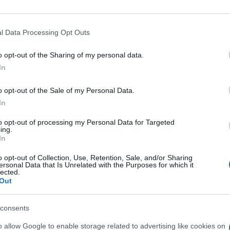
 hanno stupidamente colorato pavimenti e
mine attentati terroristici, siti dove dopo la
l Data Processing Opt Outs
e
Imagine
di John Lennon in tutti i possibili
o opt-out of the Sharing of my personal data.
peranza è stata fatta diventare una sorte di
In
supplica ai terroristi di smettere di
i siamo noi. Chiedere ai terroristi,
o opt-out of the Sale of my Personal Data.
lla al di fuori della violenza cieca e spiccia
In
vece, quello che l’occidente avrebbe fatto
to opt-out of processing my Personal Data for Targeted
n è politicamente corretto, non sia mai. E chi
ing.
In
a forza, la versione internazionale
o opt-out of Collection, Use, Retention, Sale, and/or Sharing
ersonal Data that Is Unrelated with the Purposes for which it
lected.
Out
 dopo il sanguinoso attentato sferrato da un
lamico, Sting ha cantato
Inshallah
. Mai
consents
ad eccezione dei pochi familiari delle
 nessuna presa di posizione. Nessuno che
o allow Google to enable storage related to advertising like cookies on